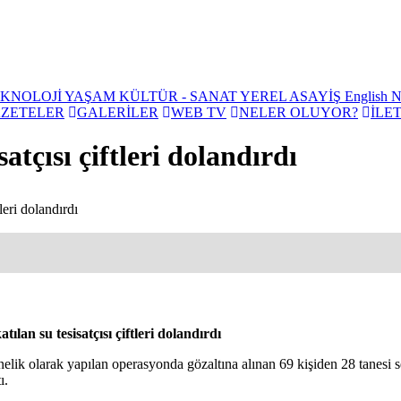
EKNOLOJİ
YAŞAM
KÜLTÜR - SANAT
YEREL
ASAYİŞ
English 
ZETELER
GALERİLER
WEB TV
NELER OLUYOR?
İLET
atçısı çiftleri dolandırdı
leri dolandırdı
tılan su tesisatçısı çiftleri dolandırdı
nelik olarak yapılan operasyonda gözaltına alınan 69 kişiden 28 tanesi ser
ı.