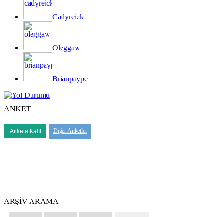
Cadyreick
Oleggaw
Brianpaype
ANKET
Diğer Anketler
ARŞİV ARAMA