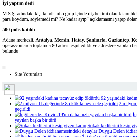
İyi yaptım dedi
M.S.Ş. adındaki kişi kendisini o grup içinde diş hekimi olarak tanıttıkt
para koydum, söylemedi mi? Ne kadar ayıp” açıklamasını yapıp dolandır
500 polis katıldı
Adana merkezli,
Antalya, Mersin, Hatay, Şanlıurfa, Gaziantep, 
operasyonlarda toplamda 80 adres tespit edildi ve adreslere yapılan ba
bulundu.
Sende Yorumla...
Site Yorumları
92 yaşındaki kadın
2 milyon
geçirildi
İn
yayılan başka bir türü
Sokak kedilerini kesip yi
Duygu Delen iddian
'İkizler' suç örgütüne opera