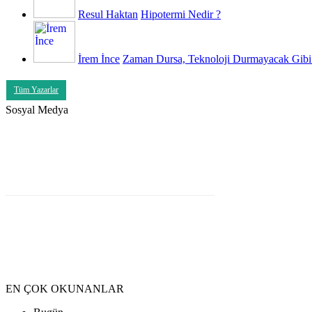
Resul Haktan
Hipotermi Nedir ?
İrem İnce
Zaman Dursa, Teknoloji Durmayacak Gibi
Tüm Yazarlar
Sosyal Medya
EN ÇOK OKUNANLAR