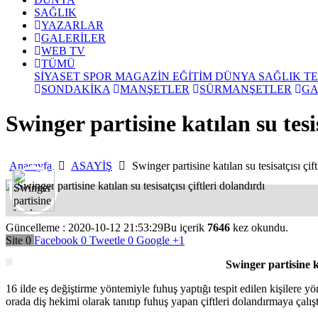
SAĞLIK
YAZARLAR
GALERİLER
WEB TV
TÜMÜ
SİYASET
SPOR
MAGAZİN
EĞİTİM
DÜNYA
SAĞLIK
T
SONDAKİKA
MANŞETLER
SÜRMANŞETLER
GA
Swinger partisine katılan su tesis
Anasayfa
ASAYİŞ
Swinger partisine katılan su tesisatçısı çift
Güncelleme : 2020-10-12 21:53:29
Bu içerik
7646
kez okundu.
Site
0
Facebook
0
Tweetle
0
Google
+1
Swinger partisine ka
16 ilde eş değiştirme yöntemiyle fuhuş yaptığı tespit edilen kişilere yö
orada diş hekimi olarak tanıtıp fuhuş yapan çiftleri dolandırmaya çalışt