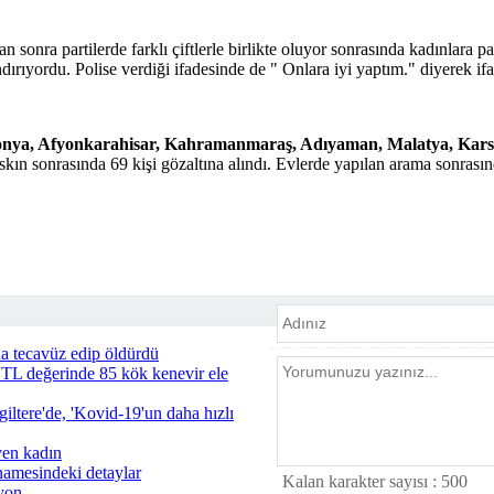
an sonra partilerde farklı çiftlerle birlikte oluyor sonrasında kadınlara 
ıyordu. Polise verdiği ifadesinde de " Onlara iyi yaptım." diyerek ifa
Konya, Afyonkarahisar, Kahramanmaraş, Adıyaman, Malatya, Kars,
skın sonrasında 69 kişi gözaltına alındı. Evlerde yapılan arama sonrasın
a tecavüz edip öldürdü
 TL değerinde 85 kök kenevir ele
giltere'de, 'Kovid-19'un daha hızlı
yen kadın
amesindeki detaylar
Kalan karakter sayısı :
500
syon