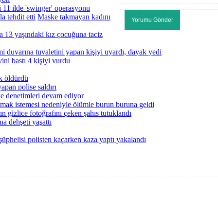
 11 ilde 'swinger' operasyonu
Maske takmayan kadını
da 13 yaşındaki kız çocuğuna taciz
i duvarına tuvaletini yapan kişiyi uyardı, dayak yedi
vini bastı 4 kişiyi vurdu
ak öldürdü
apan polise saldırı
ke denetimleri devam ediyor
lmak istemesi nedeniyle ölümle burun buruna geldi
ın gizlice fotoğrafını çeken şahıs tutuklandı
na dehşeti yaşattı
şüphelisi polisten kaçarken kaza yaptı yakalandı