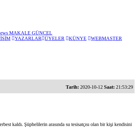
News
MAKALE
GÜNCEL
İŞİM
YAZARLAR
ÜYELER
KÜNYE
WEBMASTER
Tarih:
2020-10-12
Saat:
21:53:29
best kaldı. Şüphelilerin arasında su tesisatçısı olan bir kişi kendisini