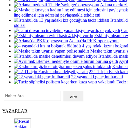
Adana merkezli
linç edilmesi için adresini paylaşmakla tehdit etti
İstanbul'
iddiası
Cam
Eski nişanlısının e
Adana'da PKK operasyonu
4 yaşındaki kızını boğar
Maske takın uyarısı y
İstanbul'da mas
Ayrı
Kadınlar
22 TL için Farslı kadı
22 yaşındaki genç intihar etti
Taciz 
YAZARLAR