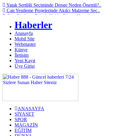
Yatak Sertliği Seçiminde Denge Neden Önemli?..
Çatı Yenileme Projelerinde Akılcı Malzeme Seç..
Göz Çizdirme Eskide Kaldı: Görme Kusurlarının..
Lazerden Korktuğunuz İçin Gözlüğe Mahkûm
Haberler
Olma..
İstanbul Pizza Factory Ümraniye’de Lezzet Ara..
Anasayfa
Saç Ekimi Nedir ve Nasıl Yapılır? Murat Makas..
Mobil Site
Binalarda Enerji Verimliliğinin Geleceği: Yen..
Webmaster
Geleceğin Piyanisti Olarak Gösterilen Fazıl A..
Künye
Video yerelleştirme pazarında öne çıkan yeni ..
İletişim
Ankara’da Sağlıklı Gülüşlerin Adresi: Sincan ..
Yeni Kayıt
Üye Girişi
ANASAYFA
SİYASET
SPOR
MAGAZİN
EĞİTİM
DÜNYA