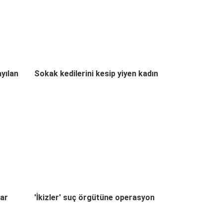
ayılan
Sokak kedilerini kesip yiyen kadın
lar
'İkizler' suç örgütüne operasyon