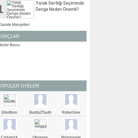
Yatak Sertliği Seçiminde
1
Denge Neden Önemli?
BURÇLAR
İKİZLER
YENGEÇ
POPÜLER ÜYELER
Elliottbon
BuddyZTauth
RobertJew
Cadyreick
Oleggaw
Brianpaype