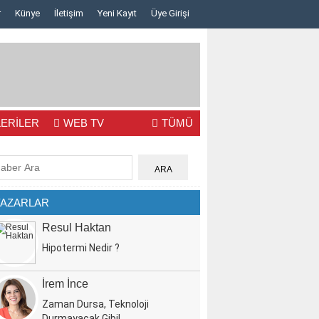
r
Künye
İletişim
Yeni Kayıt
Üye Girişi
Lazerden Korktuğunuz İçin Gözlüğe Mahkûm Olma..
İstanbul Pizza F
ERİLER
WEB TV
TÜMÜ
YAZARLAR
Resul Haktan
Hipotermi Nedir ?
İrem İnce
Zaman Dursa, Teknoloji
Durmayacak Gibi!