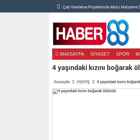
 Denge Neden Önemli?..
Çatı Yenileme Projelerinde Akılcı Malzeme 
ANASAYFA
SİYASET
SPOR
M
4 yaşındaki kızını boğarak ö
Anasayfa
ASAYİŞ
4 yaşındaki kızını boğara