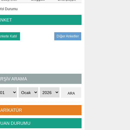
ANKET
Diğer Anketler
ARŞİV ARAMA
KARİKATÜR
PUAN DURUMU