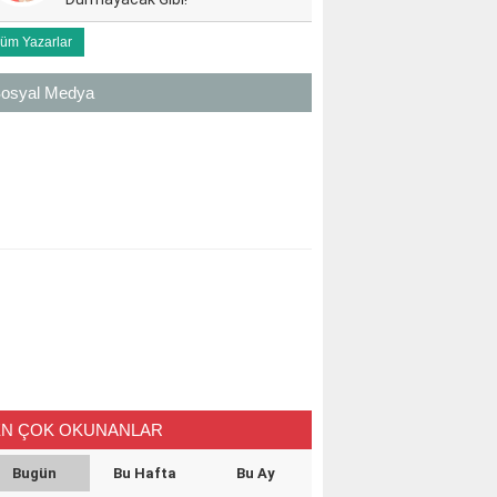
üm Yazarlar
osyal Medya
EN ÇOK OKUNANLAR
Bugün
Bu Hafta
Bu Ay