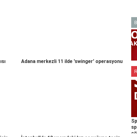
ısı
Adana merkezli 11 ilde 'swinger' operasyonu
Sp
sp
ç