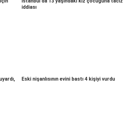
için
İstanbul'da 13 yaşındaki kız çocuğuna taciz
iddiası
uyardı,
Eski nişanlısının evini bastı 4 kişiyi vurdu