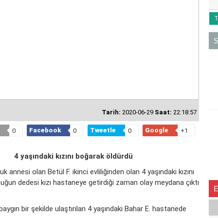
T
S
Tarih:
2020-06-29
Saat:
22:18:57
Facebook
Tweetle
Google
0
0
0
+1
4 yaşındaki kızını boğarak öldürdü
annesi olan Betül F. ikinci evliliğinden olan 4 yaşındaki kızını
cuğun dedesi kızı hastaneye getirdiği zaman olay meydana çıktı
ygın bir şekilde ulaştırılan 4 yaşındaki Bahar E. hastanede