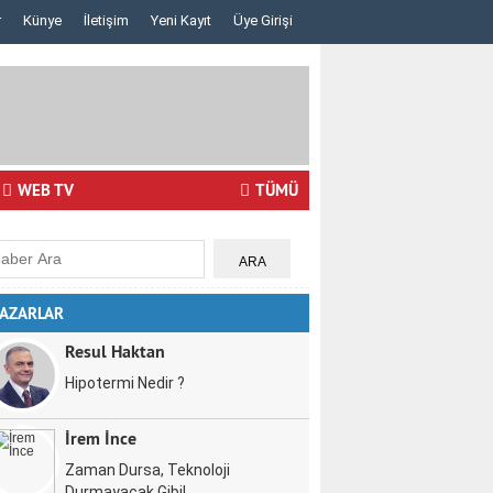
r
Künye
İletişim
Yeni Kayıt
Üye Girişi
Lazerden Korktuğunuz İçin Gözlüğe Mahkûm Olma..
İstanbul Pizza F
WEB TV
TÜMÜ
AZARLAR
Resul Haktan
Hipotermi Nedir ?
İrem İnce
Zaman Dursa, Teknoloji
Durmayacak Gibi!