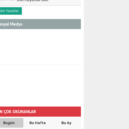
üm Yazarlar
osyal Medya
N ÇOK OKUNANLAR
Bugün
Bu Hafta
Bu Ay