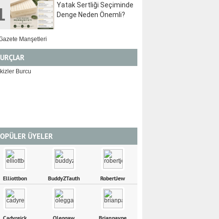
Yatak Sertliği Seçiminde
1
Denge Neden Önemli?
URÇLAR
İKİZLER
YENGEÇ
OPÜLER ÜYELER
Elliottbon
BuddyZTauth
RobertJew
Cadyreick
Oleggaw
Brianpaype