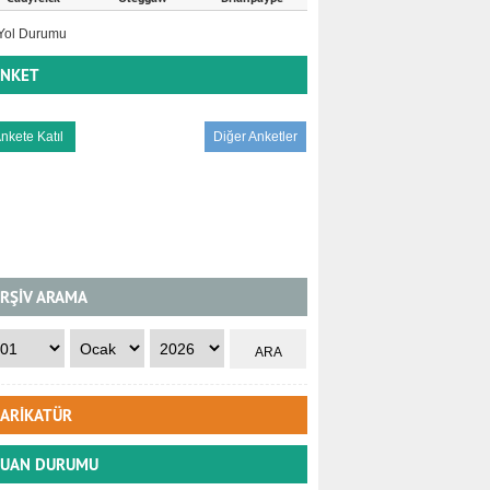
NKET
Diğer Anketler
RŞİV ARAMA
ARİKATÜR
UAN DURUMU