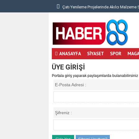
 Denge Neden Önemli?..
Çatı Yenileme Projelerinde Akılcı Malzeme 
ANASAYFA
SİYASET
SPOR
MAGA
ÜYE GİRİŞİ
Portala giriş yaparak paylaşımlarda bulanabilirsiniz
E-Posta Adresi :
Şifreniz :