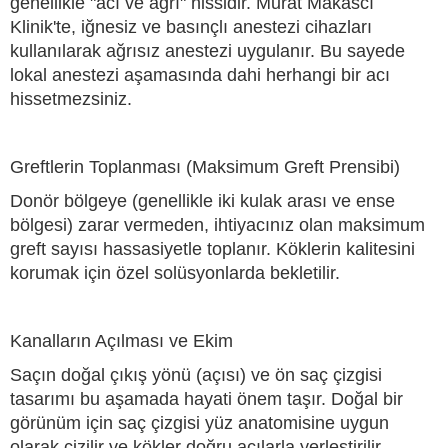
genellikle "acı ve ağrı" hissidir. Murat Makascı
Klinik'te, iğnesiz ve basınçlı anestezi cihazları
kullanılarak ağrısız anestezi uygulanır. Bu sayede
lokal anestezi aşamasında dahi herhangi bir acı
hissetmezsiniz.
Greftlerin Toplanması (Maksimum Greft Prensibi)
Donör bölgeye (genellikle iki kulak arası ve ense
bölgesi) zarar vermeden, ihtiyacınız olan maksimum
greft sayısı hassasiyetle toplanır. Köklerin kalitesini
korumak için özel solüsyonlarda bekletilir.
Kanalların Açılması ve Ekim
Saçın doğal çıkış yönü (açısı) ve ön saç çizgisi
tasarımı bu aşamada hayati önem taşır. Doğal bir
görünüm için saç çizgisi yüz anatomisine uygun
olarak çizilir ve kökler doğru açılarla yerleştirilir.