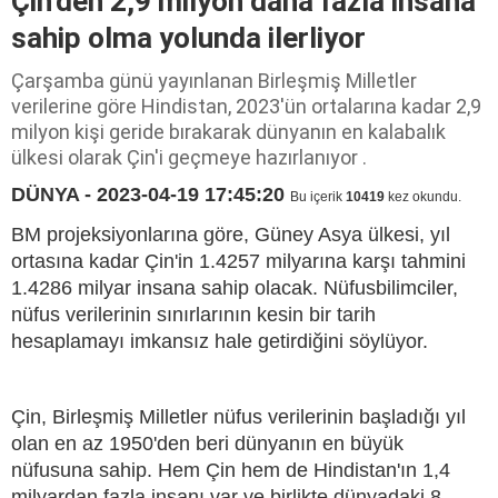
Çin'den 2,9 milyon daha fazla insana
sahip olma yolunda ilerliyor
Çarşamba günü yayınlanan Birleşmiş Milletler
verilerine göre Hindistan, 2023'ün ortalarına kadar 2,9
milyon kişi geride bırakarak dünyanın en kalabalık
ülkesi olarak Çin'i geçmeye hazırlanıyor .
DÜNYA - 2023-04-19 17:45:20
Bu içerik
10419
kez okundu.
BM projeksiyonlarına göre, Güney Asya ülkesi, yıl
ortasına kadar Çin'in 1.4257 milyarına karşı tahmini
1.4286 milyar insana sahip olacak. Nüfusbilimciler,
nüfus verilerinin sınırlarının kesin bir tarih
hesaplamayı imkansız hale getirdiğini söylüyor.
Çin, Birleşmiş Milletler nüfus verilerinin başladığı yıl
olan en az 1950'den beri dünyanın en büyük
nüfusuna sahip. Hem Çin hem de Hindistan'ın 1,4
milyardan fazla insanı var ve birlikte dünyadaki 8