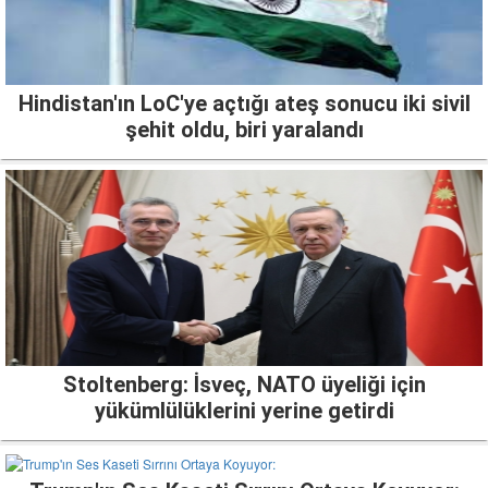
Hindistan'ın LoC'ye açtığı ateş sonucu iki sivil
şehit oldu, biri yaralandı
Stoltenberg: İsveç, NATO üyeliği için
yükümlülüklerini yerine getirdi