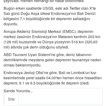
yayınladı. Hemen herhangi bir hasar bildirilmedi.
Bugün erken saatlerde USGS, eski adı Twitter olan X'te
Salı günü Doğu Asya ülkesi Endonezya'nın Bali Denizi
bölgesini 7,1 büyüklüğünde bir depremin salladığını
duyurdu.
Avrupa-Akdeniz Sismoloji Merkezi (EMSC), depremin
merkez üssünün Endonezya'nın Mataram kentinin 203 km
(126 mil) kuzeyinde ve Dünya yüzeyinin 516 km (320,63
mil) altında çok derin olduğunu söyledi.
ABD Tsunami Uyarı Sistemi'ne göre, deniz tabanının
derinliklerinde meydana gelen depremin tsunamiye neden
olması beklenmiyordu.
Endonezya Jeoloji Ofisi'ne göre, Bali ve Lombok'un kıyı
kesimlerinde yerel saatle 04.00'ten hemen önce hissedilen
depremi, 6.1 ve 6.5 büyüklüğünde iki deprem izledi.
Sende Yorumla...
Site