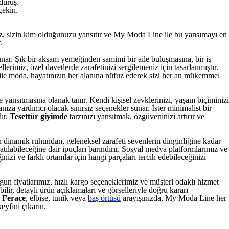
duruş.
çekin.
iniz, sizin kim olduğunuzu yansıtır ve My Moda Line ile bu yansımayı en
.
unar. Şık bir akşam yemeğinden samimi bir aile buluşmasına, bir iş
lerimiz, özel davetlerde zarafetinizi sergilemeniz için tasarlanmıştır.
le moda, hayatınızın her alanına nüfuz ederek sizi her an mükemmel
yansıtmasına olanak tanır. Kendi kişisel zevklerinizi, yaşam biçiminizi
nıza yardımcı olacak sınırsız seçenekler sunar. İster minimalist bir
dır.
Tesettür giyimde
tarzınızı yansıtmak, özgüveninizi artırır ve
n dinamik ruhundan, geleneksel zarafeti sevenlerin dinginliğine kadar
tılabileceğine dair ipuçları barındırır. Sosyal medya platformlarımız ve
inizi ve farklı ortamlar için hangi parçaları tercih edebileceğinizi
ygun fiyatlarımız, hızlı kargo seçeneklerimiz ve müşteri odaklı hizmet
lir, detaylı ürün açıklamaları ve görselleriyle doğru kararı
.
Ferace
, elbise, tunik veya
baş örtüsü
arayışınızda, My Moda Line her
eyfini çıkarın.