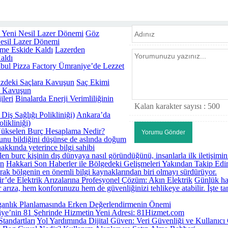
Göz
Nesil Lazer Dönemi
Lazerden
aldı
nbul Pizza Factory Ümraniye’de Lezzet
Saç Ekimi
ra Kavuşun
Binalarda Enerji Verimliliğinin
Kalan karakter sayısı :
500
Ankara’da
likliniği)
ükselen Burç Hesaplama Nedir?
rcunu bildiğini düşünse de aslında doğum
akkında yeterince bilgi sahibi
elen burç kişinin dış dünyaya nasıl göründüğünü, insanlarla ilk iletişimi
Hakkari Son Haberler ile Bölgedeki Gelişmeleri Yakından Takip Edi
rak bölgenin en önemli bilgi kaynaklarından biri olmayı sürdürüyor.
ir’de Elektrik Arızalarına Profesyonel Çözüm: Akın Elektrik
Günlük hay
 arıza, hem konforunuzu hem de güvenliğinizi tehlikeye atabilir. İşte t
anlık Planlamasında Erken Değerlendirmenin Önemi
iye’nin 81 Şehrinde Hizmetin Yeni Adresi: 81Hizmet.com
Yol Yardımında Dijital Güven: Veri Güvenliği ve Kullanıcı Gi