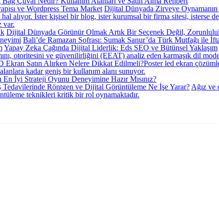
 Bag Çuval Nedir? Kullanım Alanları ve Satın Alma Rehberi
Dijital Dünyada Zirveye Oynamanın 
alıyor. İster kişisel bir blog, ister kurumsal bir firma sitesi, isterse d
 var.
Dijital Dünyada Görünür Olmak Artık Bir Seçenek Değil, Zorunlulu
Bali’de Ramazan Sofrası: Sumak Sanur’da Türk Mutfağı ile İf
Yapay Zeka Çağında Dijital Liderlik: Eds SEO ve Bütünsel Yaklaşım
ını, otoritesini ve güvenilirliğini (EEAT) analiz eden karmaşık dil model
 Ekran Satın Alırken Nelere Dikkat Edilmeli?
​Poster led ekran çözümle
alanlara kadar geniş bir kullanım alanı sunuyor.
 En İyi Strateji Oyunu Deneyimine Hazır Mısınız?
 Tedavilerinde Röntgen ve Dijital Görüntüleme Ne İşe Yarar?
Ağız ve d
ntüleme teknikleri kritik bir rol oynamaktadır.