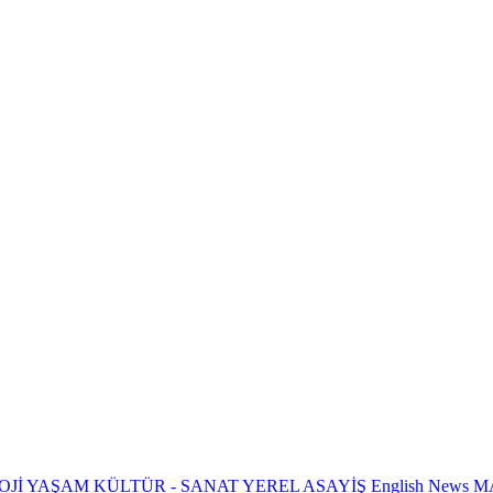
OJİ
YAŞAM
KÜLTÜR - SANAT
YEREL
ASAYİŞ
English News
M