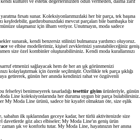
kendi kültürel ve estetik değerlerinizden ödün vermeden, daima zarif
yaratma fırsatı sunar. Koleksiyonlarımızdaki her bir parça, tek başına
nızı keşfedebilir, gardırobunuzdaki mevcut parçaları bile bambaşka bir
ünümünüze ulaşmanız için ilham veriyor. Unutmayın, moda sadece
ekler sunarak, kendi benzersiz stilinizi bulmanıza yardımcı oluyoruz.
race
ve elbise modellerimiz, kişisel zevklerinizi yansıtabileceğiniz geniş
mamen size özel kombinler oluşturabilirsiniz. Kendi moda kurallarınızı
arruf etmenizi sağlayacak hem de her an şık görünmenizi
ı kolaylaştırmak için özenle seçilmiştir. Özellikle tek parça şıklığı
araya getirerek, günün her anında kendinizi rahat ve özgüvenli
 bu felsefeyi benimseyerek tasarladığı
tesettür giyim
ürünleriyle, günün
My Moda Line koleksiyonlarında her duruma uygun bir parça bulabilirsiniz.
her My Moda Line ürünü, sadece bir kıyafet olmaktan öte, size eşlik
sabahın ilk ışıklarından geceye kadar, her türlü aktivitenizde size
zel davetlerde göz alıcı elbiseler; My Moda Line'ın geniş ürün
r zaman şık ve konforlu tutar. My Moda Line, hayatınızın her anına