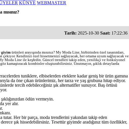
ÜYELER
KÜNYE
WEBMASTER
da mısınız?
Tarih:
2025-10-30
Saat:
17:22:36
r giyim
ürünleri arayışında mısınız? My Moda Line, birbirinden özel tasarımları,
kat çekiyor. Kendinizi özel hissetmenizi sağlayacak, her ortama uyum sağlayacak ve
i My Moda Line ile keşfedin. Güncel trendleri takip eden, yenilikçi ve fonksiyonel
 göz kamaştıracak kombinler oluşturabilirsiniz. Unutmayın, şıklık detaylarda
 Feracelerden tuniklere, elbiselerden eteklere kadar geniş bir ürün gamına
ıyla da öne çıkan ürünlerimiz, her tarza ve yaş grubuna hitap ediyor.
lerde tercih edebileceğiniz şık alternatifler sunuyor. Baş örtüsü
ıyor.
a şıklığınızdan ödün vermeyin.
da yer alır.
r.
imkanı.
a tutar. Her bir parça, moda trendlerini yakından takip eden
erece şık hissedebilirsiniz. Tesettür giyimde aradığınız tüm özellikler,