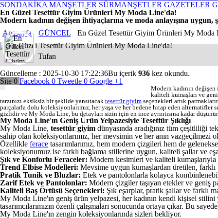
SONDAKİKA
MANŞETLER
SÜRMANŞETLER
GAZETELER
G
En Güzel Tesettür Giyim Ürünleri My Moda Line'da!
Modern kadının değişen ihtiyaçlarına ve moda anlayışına uygun, şık
Anasayfa
GÜNCEL
En Güzel Tesettür Giyim Ürünleri My Moda 
Tufan
Güncelleme : 2025-10-30 17:22:36
Bu içerik
936
kez okundu.
Site
0
Facebook
0
Tweetle
0
Google
+1
Modern kadının değişen ih
kaliteli kumaşları ve gen
tarzınızı eksiksiz bir şekilde yansıtacak
tesettür giyim
seçenekleri artık parmakların
parçalarla dolu koleksiyonlarımız, her yaşa ve her bedene hitap eden alternatifle
gizlidir ve My Moda Line, bu detayları sizin için en ince ayrıntısına kadar düşünür
My Moda Line'ın Geniş Ürün Yelpazesiyle Tesettür Şıklığı
My Moda Line,
tesettür giyim
dünyasında aradığınız tüm çeşitliliği tek
sahip olan koleksiyonlarımız, her mevsimin ve her anın vazgeçilmezi ol
Özellikle
ferace
tasarımlarımız, hem modern çizgileri hem de geleneksel 
koleksiyonumuz ise farklı bağlama stillerine uygun, kaliteli şallar ve e
Şık ve Konforlu Feraceler:
Modern kesimleri ve kaliteli kumaşlarıyla g
Trend Elbise Modelleri:
Mevsime uygun kumaşlardan üretilen, farklı b
Pratik Tunik ve Bluzlar:
Etek ve pantolonlarla kolayca kombinlenebile
Zarif Etek ve Pantolonlar:
Modern çizgiler taşıyan etekler ve geniş p
Kaliteli Baş Örtüsü Seçenekleri:
Şık eşarplar, pratik şallar ve farkl
My Moda Line'ın geniş ürün yelpazesi, her kadının kendi kişisel stilini
tasarımcılarımızın özenli çalışmaları sonucunda ortaya çıkar. Bu sayede
My Moda Line'ın zengin koleksiyonlarında sizleri bekliyor.