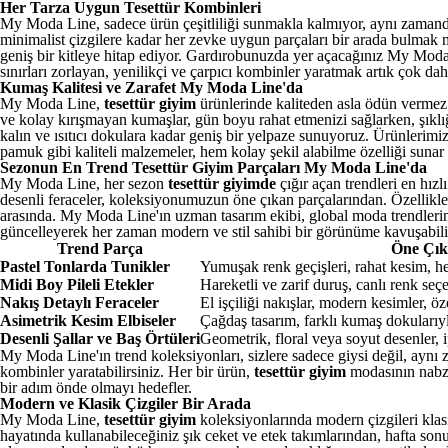
Her Tarza Uygun Tesettür Kombinleri
My Moda Line, sadece ürün çeşitliliği sunmakla kalmıyor, aynı zamanda 
minimalist çizgilere kadar her zevke uygun parçaları bir arada bulma
geniş bir kitleye hitap ediyor. Gardırobunuzda yer açacağınız My Moda L
sınırları zorlayan, yenilikçi ve çarpıcı kombinler yaratmak artık çok da
Kumaş Kalitesi ve Zarafet My Moda Line'da
My Moda Line,
tesettür giyim
ürünlerinde kaliteden asla ödün vermez
ve kolay kırışmayan kumaşlar, gün boyu rahat etmenizi sağlarken, şıklığ
kalın ve ısıtıcı dokulara kadar geniş bir yelpaze sunuyoruz. Ürünlerimizi
pamuk gibi kaliteli malzemeler, hem kolay şekil alabilme özelliği sunar 
Sezonun En Trend Tesettür Giyim Parçaları My Moda Line'da
My Moda Line, her sezon
tesettür giyimde
çığır açan trendleri en hızl
desenli feraceler, koleksiyonumuzun öne çıkan parçalarından. Özellikle 
arasında. My Moda Line'ın uzman tasarım ekibi, global moda trendlerin
güncelleyerek her zaman modern ve stil sahibi bir görünüme kavuşabilir
Trend Parça
Öne Çıka
Pastel Tonlarda Tunikler
Yumuşak renk geçişleri, rahat kesim, 
Midi Boy Pileli Etekler
Hareketli ve zarif duruş, canlı renk seç
Nakış Detaylı Feraceler
El işçiliği nakışlar, modern kesimler, öze
Asimetrik Kesim Elbiseler
Çağdaş tasarım, farklı kumaş dokularıyl
Desenli Şallar ve Baş Örtüleri
Geometrik, floral veya soyut desenler,
My Moda Line'ın trend koleksiyonları, sizlere sadece giysi değil, aynı z
kombinler yaratabilirsiniz. Her bir ürün,
tesettür giyim
modasının nabzı
bir adım önde olmayı hedefler.
Modern ve Klasik Çizgiler Bir Arada
My Moda Line,
tesettür giyim
koleksiyonlarında modern çizgileri klasi
hayatında kullanabileceğiniz şık ceket ve etek takımlarından, hafta son