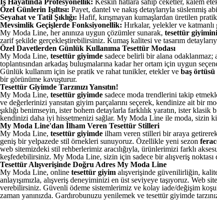
İş Hayatında Profesyonellik:
Keskin hatlara sahip ceketler, kalem ete
Özel Günlerin Işıltısı:
Payet, dantel ve nakış detaylarıyla süslenmiş abiy
Seyahat ve Tatil Şıklığı:
Hafif, kırışmayan kumaşlardan üretilen pratik e
Mevsimlik Geçişlerde Fonksiyonellik:
Hırkalar, yelekler ve katmanlı 
My Moda Line, her anınıza uygun çözümler sunarak,
tesettür giyimini
zarif şekilde gerçekleştirebilirsiniz. Kumaş kalitesi ve tasarım detaylarıy
Özel Davetlerden Günlük Kullanıma Tesettür Modası
My Moda Line,
tesettür giyimde
sadece belirli bir alana odaklanmaz; 
toplantısından arkadaş buluşmalarına kadar her ortam için uygun seçene
Günlük kullanım için ise pratik ve rahat tunikler, etekler ve
baş örtüsü
bir görünüme kavuşturur.
Tesettür Giyimde Tarzınızı Yansıtın!
My Moda Line,
tesettür giyimde
sadece moda trendlerini takip etmekle
ve değerlerinizi yansıtan giyim parçalarını seçerek, kendinize ait bir m
şıklığı benimseyin, ister bohem detaylarla farklılık yaratın, ister klasik
kendinizi daha iyi hissetmenizi sağlar. My Moda Line ile moda, sizin kişi
My Moda Line'dan İlham Veren Tesettür Stilleri
My Moda Line,
tesettür giyimde
ilham veren stilleri bir araya getire
geniş bir yelpazede stil örnekleri sunuyoruz. Özellikle yeni sezon
ferac
web sitemizdeki stil rehberlerimiz aracılığıyla, ürünlerimizi farklı aksesu
keşfedebilirsiniz. My Moda Line, sizin için sadece bir alışveriş noktası
Tesettür Alışverişinde Doğru Adres My Moda Line
My Moda Line, online
tesettür giyim
alışverişinde güvenilirliğin, kal
anlayışımızla, alışveriş deneyiminizi en üst seviyeye taşıyoruz. Web sit
verebilirsiniz. Güvenli ödeme sistemlerimiz ve kolay iade/değişim koşul
zaman yanınızda. Gardırobunuzu yenilemek ve tesettür giyimde tarzınızı 