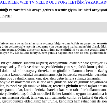
ALERİLER
WEB TV
NELER OLUYOR?
İLETİŞİM
YAZARLAR
lığı ve zarafeti bir araya getiren tesettür giyim ürünleri arayışın
Line'da!
tiyaçlarına ve moda anlayışına uygun, şıklığı ve zarafeti bir araya getiren
tesettü
iş ürün yelpazesiyle tesettür modasına yön veren öncü markalardan biri olarak dik
ızın ucunda. Online alışverişin rahatlığını, güvenilirliğini ve sınırsız çeşitliliğin
r sunuyor. My Moda Line farkıyla, hem günlük hayatınızda hem de özel günlerinizde
.
 bir çatı altında sunarak alışveriş deneyiminizi eşsiz bir hale getiriyor.
maya aday. Renk ve desen seçeneklerinin yanı sıra, farklı kumaş dokular
dokunuşları bir araya getirerek, hem günlük kullanımda hem de özel gün
şarplarla kombinlerinizi tamamlamanız için benzersiz seçenekler barındır
ün boyu rahatlık sunarken, göz alıcı detaylarıyla stilinizi tamamlar.
oy ve kesimlerdeki elbiselerle özel günlerinizde ve günlük hayatınızd
n, işlevsel ve şık tunik ve bluzlar,
tesettür giyimin
temel taşları arasın
aça pantolonlar, kombinlerinize hareket katarken rahat bir kullanım suna
ı materyallerdeki baş örtüsü modelleri ile her kombine uygun tamamlama 
 yansıtmasına olanak tanırken, aynı zamanda konfor ve kaliteyi ön pland
, gardırobunuza eklediğiniz her ürünle, kendinizi hem rahat hem de son d