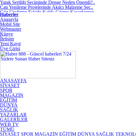
Yatak Sertliği Seçiminde Denge Neden Önemli?..
Çatı Yenileme Projelerinde Akılcı Malzeme Seç..
Göz Çizdirme Eskide Kaldı: Görme Kusurlarının..
Haberler
Lazerden Korktuğunuz İçin Gözlüğe Mahkûm Olma..
Anasayfa
İstanbul Pizza Factory Ümraniye’de Lezzet Ara..
Mobil Site
Saç Ekimi Nedir ve Nasıl Yapılır? Murat Makas..
Webmaster
Binalarda Enerji Verimliliğinin Geleceği: Yen..
Künye
Geleceğin Piyanisti Olarak Gösterilen Fazıl A..
İletişim
Video yerelleştirme pazarında öne çıkan yeni ..
Yeni Kayıt
Ankara’da Sağlıklı Gülüşlerin Adresi: Sincan ..
Üye Girişi
ANASAYFA
SİYASET
SPOR
MAGAZİN
EĞİTİM
DÜNYA
SAĞLIK
YAZARLAR
GALERİLER
WEB TV
TÜMÜ
SİYASET
SPOR
MAGAZİN
EĞİTİM
DÜNYA
SAĞLIK
TEKNOL