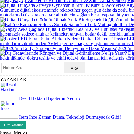
Big
Günümüz dijital ekosisteminde rekabet her geçen gün daha da zorlu bir hal 
motorlarında üst sıralarda yer almak için sağlam bir altyapıya ihtiyacınız
karşımızda sadece anahtar kelimeleri tarayan botlar değil, içeriğin anlam
Poster LED
markaların vitrinlerinden AVM içlerine, mağaza girişlerinden kurumsal 
2026’nın
Diş
hekimliğinde, doğru teşhis ve etkili tedavi planlaması için gelişmiş görü
YAZARLAR
Resul Haktan
Hipotermi Nedir ?
İrem İnce
Zaman Dursa, Teknoloji Durmayacak Gibi!
Tüm Yazarlar
Sosyal Medya