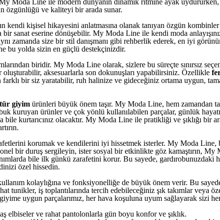
r. My Moda Line ile modern dünyanın dinamik ritmine ayak uydururken, 
an özgünlüğü ve kaliteyi bir arada sunar.
nın kendi kişisel hikayesini anlatmasına olanak tanıyan özgün kombinler 
adeta bir sanat eserine dönüşebilir. My Moda Line ile kendi moda anlayışı
aynı zamanda size bir stil danışmanı gibi rehberlik ederek, en iyi gör
 bu yolda sizin en güçlü destekçinizdir.
arından biridir. My Moda Line olarak, sizlere bu süreçte sınırsız seçen
r oluşturabilir, aksesuarlarla son dokunuşları yapabilirsiniz. Özellikle
fe
farklı bir siz yaratabilir, ruh halinize ve gideceğiniz ortama uygun, ta
ttür giyim
ürünleri büyük önem taşır. My Moda Line, hem zamandan tas
uk kuruyan ürünler ve çok yönlü kullanılabilen parçalar, günlük hayatınız
bile kurtarıcınız olacaktır. My Moda Line ile pratikliği ve şıklığı bir 
rtırın.
afetlerini korumak ve kendilerini iyi hissetmek isterler. My Moda Line,
yonel bir duruş sergileyin, ister sosyal bir etkinlikte göz kamaştırın, 
anımlarda bile ilk günkü zarafetini korur. Bu sayede, gardırobunuzdaki 
inizi özel hissedin.
ullanım kolaylığına ve fonksiyonelliğe de büyük önem verir. Bu sayede, 
t tunikler, iş toplantılarında tercih edebileceğiniz şık takımlar veya ö
 giyime uygun parçalarımız, her hava koşuluna uyum sağlayarak sizi he
ş elbiseler ve rahat pantolonlarla gün boyu konfor ve şıklık.