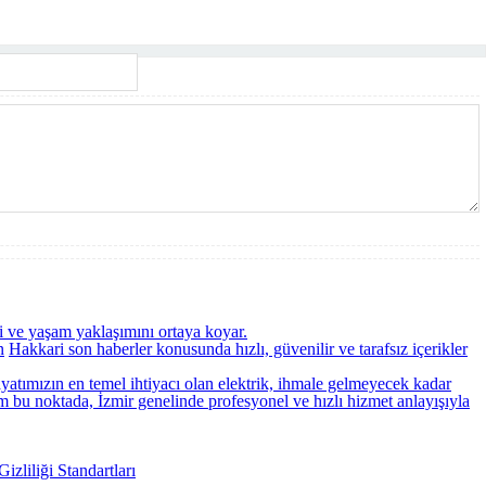
ni ve yaşam yaklaşımını ortaya koyar.
n
Hakkari son haberler konusunda hızlı, güvenilir ve tarafsız içerikler
atımızın en temel ihtiyacı olan elektrik, ihmale gelmeyecek kadar
am bu noktada, İzmir genelinde profesyonel ve hızlı hizmet anlayışıyla
zliliği Standartları