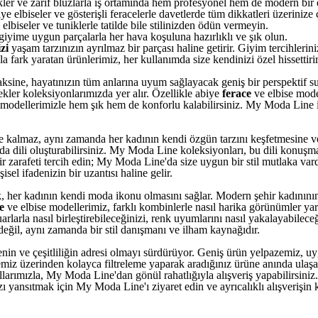
kler ve zarif bluzlarla iş ortamında hem profesyonel hem de modern bir 
e elbiseler ve gösterişli feracelerle davetlerde tüm dikkatleri üzerinize 
lbiseler ve tuniklerle tatilde bile stilinizden ödün vermeyin.
giyime uygun parçalarla her hava koşuluna hazırlıklı ve şık olun.
zi
yaşam tarzınızın ayrılmaz bir parçası haline getirir. Giyim tercihler
la fark yaratan ürünlerimiz, her kullanımda size kendinizi özel hissettirir
aksine, hayatınızın tüm anlarına uyum sağlayacak geniş bir perspektif s
kler koleksiyonlarımızda yer alır. Özellikle abiye
ferace
ve elbise model
modellerimizle hem şık hem de konforlu kalabilirsiniz. My Moda Line i
 kalmaz, aynı zamanda her kadının kendi özgün tarzını keşfetmesine ve 
oda dili oluşturabilirsiniz. My Moda Line koleksiyonları, bu dili konuşma
 bir zarafeti tercih edin; My Moda Line'da size uygun bir stil mutlaka var
sel ifadenizin bir uzantısı haline gelir.
rek, her kadının kendi moda ikonu olmasını sağlar. Modern şehir kadınını
e
ve elbise modellerimiz, farklı kombinlerle nasıl harika görünümler yara
arlarla nasıl birleştirebileceğinizi, renk uyumlarını nasıl yakalayabileceğ
 değil, aynı zamanda bir stil danışmanı ve ilham kaynağıdır.
itenin ve çeşitliliğin adresi olmayı sürdürüyor. Geniş ürün yelpazemiz, u
emiz üzerinden kolayca filtreleme yaparak aradığınız ürüne anında ulaşabi
larımızla, My Moda Line'dan gönül rahatlığıyla alışveriş yapabilirsiniz
yansıtmak için My Moda Line'ı ziyaret edin ve ayrıcalıklı alışverişin k