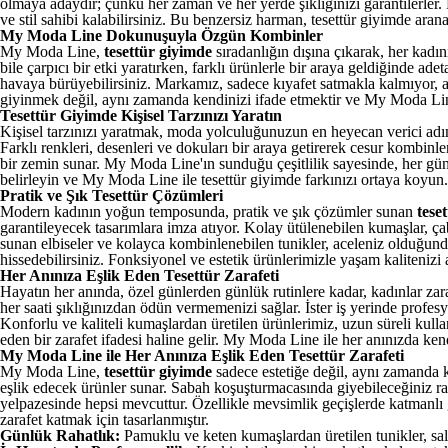
olmaya adaydır; çünkü her zaman ve her yerde şıklığınızı garantilerle
ve stil sahibi kalabilirsiniz. Bu benzersiz harman, tesettür giyimde aran
My Moda Line Dokunuşuyla Özgün Kombinler
My Moda Line,
tesettür giyimde
sıradanlığın dışına çıkarak, her kadı
bile çarpıcı bir etki yaratırken, farklı ürünlerle bir araya geldiğinde 
havaya bürüyebilirsiniz. Markamız, sadece kıyafet satmakla kalmıyor, 
giyinmek değil, aynı zamanda kendinizi ifade etmektir ve My Moda Line
Tesettür Giyimde Kişisel Tarzınızı Yaratın
Kişisel tarzınızı yaratmak, moda yolculuğunuzun en heyecan verici adıml
Farklı renkleri, desenleri ve dokuları bir araya getirerek cesur kombinle
bir zemin sunar. My Moda Line'ın sunduğu çeşitlilik sayesinde, her gün 
belirleyin ve My Moda Line ile tesettür giyimde farkınızı ortaya koyun.
Pratik ve Şık Tesettür Çözümleri
Modern kadının yoğun temposunda, pratik ve şık çözümler sunan
tese
garantileyecek tasarımlara imza atıyor. Kolay ütülenebilen kumaşlar, çab
sunan elbiseler ve kolayca kombinlenebilen tunikler, aceleniz olduğunda 
hissedebilirsiniz. Fonksiyonel ve estetik ürünlerimizle yaşam kalitenizi a
Her Anınıza Eşlik Eden Tesettür Zarafeti
Hayatın her anında, özel günlerden günlük rutinlere kadar, kadınlar zar
her saati şıklığınızdan ödün vermemenizi sağlar. İster iş yerinde profes
Konforlu ve kaliteli kumaşlardan üretilen ürünlerimiz, uzun süreli kull
eden bir zarafet ifadesi haline gelir. My Moda Line ile her anınızda kend
My Moda Line ile Her Anınıza Eşlik Eden Tesettür Zarafeti
My Moda Line,
tesettür giyimde
sadece estetiğe değil, aynı zamanda k
eşlik edecek ürünler sunar. Sabah koşuşturmacasında giyebileceğiniz raha
yelpazesinde hepsi mevcuttur. Özellikle mevsimlik geçişlerde katmanlı
zarafet katmak için tasarlanmıştır.
Günlük Rahatlık:
Pamuklu ve keten kumaşlardan üretilen tunikler, sala