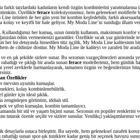
farklı tarzlardaki kadınların kendi özgün kombinlerini yaratmalarına i
k mümkün. Özellikle
ferace
koleksiyonumuz, hem geleneksel motiflerle be
ine ürünleri ile her gün yeni bir kombin keşfedebilir, farklı aksesuarla
ha kolay ve keyifli bir hale geliyor. My Moda Line’ın sunduğu ilham veri
. Kullandığımız her kumaş, uzun ömürlü kullanım, maksimum konfor ve z
ınızdan ödün vermemenizi garantiler. Özellikle sıcak yaz günlerinde ter
n her bir detayında hissedilen titiz işçilik, My Moda Line kalitesinin bi
hem de cildinize dosttur. My Moda Line ile kaliteyi ve zarafeti bir arad
ı ve en şık şekilde sizlere sunar. Bu sezonun vazgeçilmezleri arasında ye
rahatlığı ve şıklığı bir arada sunan
ferace
modellerimiz, hem günlük haya
i yerel zevklerle harmanlayarak, tamamen özgün ve beğenilerinize hita
siniz.
n Özellikler
her mevsim uyumlu kumaşlar.
enekleri, kolay kombinlenebilirlik.
l günler için ideal şıklık.
a zenginleşen görünüm, iddialı stil.
 ipek ve şifon kumaşlar, kombin tamamlayıcı.
amanda bir stil ve yaşam biçimi sunar. Sezonun en popüler renklerini ve 
nı tutarak özenle seçilir ve sizlere sunulur. Yenilikçi yaklaşımlarımız
k detaylarla ustaca birleştirir. Bu sayede, hem geleneksel zarafeti kor
u rahatlığı sunan spor-şık tuniklere kadar geniş bir seçenek havuzu sun