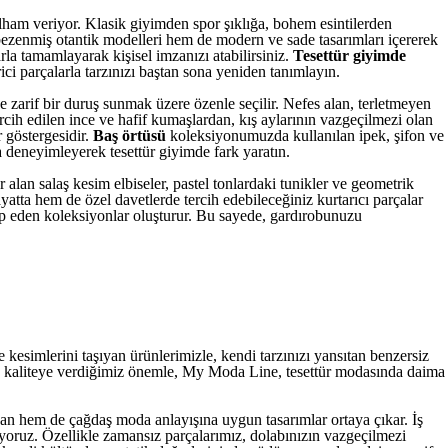
lham veriyor. Klasik giyimden spor şıklığa, bohem esintilerden
zenmiş otantik modelleri hem de modern ve sade tasarımları içererek
rla tamamlayarak kişisel imzanızı atabilirsiniz.
Tesettür giyimde
ci parçalarla tarzınızı baştan sona yeniden tanımlayın.
arif bir duruş sunmak üzere özenle seçilir. Nefes alan, terletmeyen
cih edilen ince ve hafif kumaşlardan, kış aylarının vazgeçilmezi olan
r göstergesidir.
Baş örtüsü
koleksiyonumuzda kullanılan ipek, şifon ve
a deneyimleyerek tesettür giyimde fark yaratın.
r alan salaş kesim elbiseler, pastel tonlardaki tunikler ve geometrik
tta hem de özel davetlerde tercih edebileceğiniz kurtarıcı parçalar
p eden koleksiyonlar oluşturur. Bu sayede, gardırobunuzu
kesimlerini taşıyan ürünlerimizle, kendi tarzınızı yansıtan benzersiz
 ve kaliteye verdiğimiz önemle, My Moda Line, tesettür modasında daima
uyan hem de çağdaş moda anlayışına uygun tasarımlar ortaya çıkar. İş
uyoruz. Özellikle zamansız parçalarımız, dolabınızın vazgeçilmezi