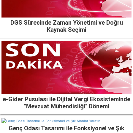
DGS Sürecinde Zaman Yönetimi ve Doğru
Kaynak Seçimi
e-Gider Pusulası ile Dijital Vergi Ekosisteminde
"Mevzuat Mühendisliği" Dönemi
Genç Odası Tasarımı ile Fonksiyonel ve Şık