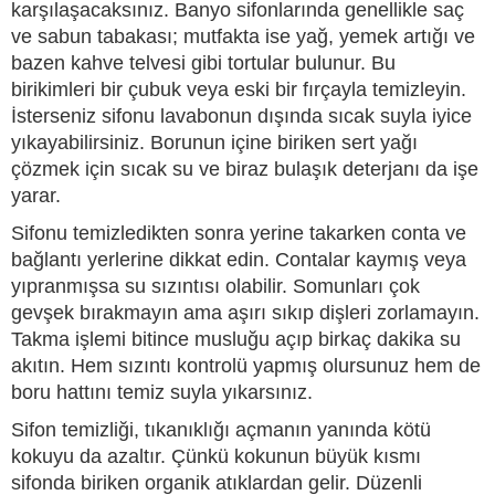
karşılaşacaksınız. Banyo sifonlarında genellikle saç
ve sabun tabakası; mutfakta ise yağ, yemek artığı ve
bazen kahve telvesi gibi tortular bulunur. Bu
birikimleri bir çubuk veya eski bir fırçayla temizleyin.
İsterseniz sifonu lavabonun dışında sıcak suyla iyice
yıkayabilirsiniz. Borunun içine biriken sert yağı
çözmek için sıcak su ve biraz bulaşık deterjanı da işe
yarar.
Sifonu temizledikten sonra yerine takarken conta ve
bağlantı yerlerine dikkat edin. Contalar kaymış veya
yıpranmışsa su sızıntısı olabilir. Somunları çok
gevşek bırakmayın ama aşırı sıkıp dişleri zorlamayın.
Takma işlemi bitince musluğu açıp birkaç dakika su
akıtın. Hem sızıntı kontrolü yapmış olursunuz hem de
boru hattını temiz suyla yıkarsınız.
Sifon temizliği, tıkanıklığı açmanın yanında kötü
kokuyu da azaltır. Çünkü kokunun büyük kısmı
sifonda biriken organik atıklardan gelir. Düzenli