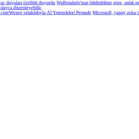
aç duyulan özelliği duyurdu
WaBetaInfo'nun bildirdiğine göre, anlık me
olayca düzenleyebilir.
 coreWeave ortaklığıyla AI Yetenekleri Peşinde
Microsoft, yapay zeka de