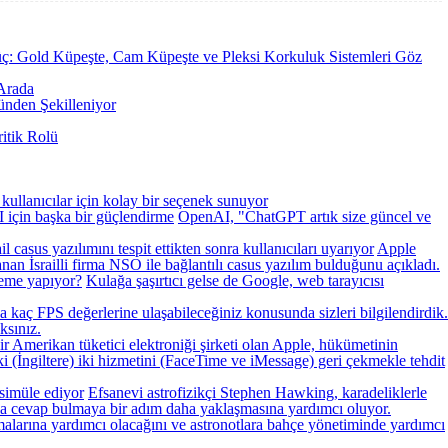
ç: Gold Küpeşte, Cam Küpeşte ve Pleksi Korkuluk Sistemleri Göz
 Arada
ünden Şekilleniyor
itik Rolü
 kullanıcılar için kolay bir seçenek sunuyor
 için başka bir güçlendirme
OpenAI, "ChatGPT artık size güncel ve
l casus yazılımını tespit ettikten sonra kullanıcıları uyarıyor
Apple
anan İsrailli firma NSO ile bağlantılı casus yazılım bulduğunu açıkladı.
eme yapıyor?
Kulağa şaşırtıcı gelse de Google, web tarayıcısı
aç FPS değerlerine ulaşabileceğiniz konusunda sizleri bilgilendirdik.
ksınız.
ir Amerikan tüketici elektroniği şirketi olan Apple, hükümetinin
ki (İngiltere) iki hizmetini (FaceTime ve iMessage) geri çekmekle tehdit
 simüle ediyor
Efsanevi astrofizikçi Stephen Hawking, karadeliklerle
azla cevap bulmaya bir adım daha yaklaşmasına yardımcı oluyor.
malarına yardımcı olacağını ve astronotlara bahçe yönetiminde yardımcı