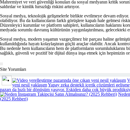
Mahremiyet ve veri güvenliği konuları da sosyal medyanın kritik sorunlar
saldırılar ve kimlik hırsızlığı riskini artırıyor.
Sosyal medya, teknolojik gelişmelerle birlikte evrilmeye devam ediyor. 
olabiliyor. Bu da kullanıcıların farklı görüşlere kapalı hale gelmesi risk
Düzenleyici kurumlar ve platform sahipleri, kullanıcıların haklarını korum
medyada sorumlu davranış kültürünün yaygınlaştırılması, gelecekteki en
Sosyal medya, modern yaşamın vazgeçilmez bir parçası haline gelmiştir. B
kullanıldığında hayatı kolaylaştıran güçlü araçlar olabilir. Ancak kontro
Bu nedenle hem kullanıcıların hem de platformların sorumluluklarını bil
sağlıklı, güvenli ve pozitif bir dijital dünya inşa etmek için hepimizin o
Sende Yorumla...
Site Yorumları
V
yeni nesil yaklaşım
Yapay zeka destekli içerik çözümleri gelişm
pazarı da hızlı bir dönüşüm yaşıyor. Eskiden daha çok büyük prodüksi
Neden 
(2025 Rehberi)