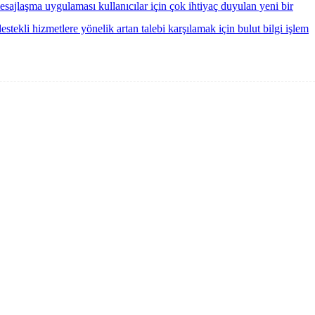
sajlaşma uygulaması kullanıcılar için çok ihtiyaç duyulan yeni bir
stekli hizmetlere yönelik artan talebi karşılamak için bulut bilgi işlem