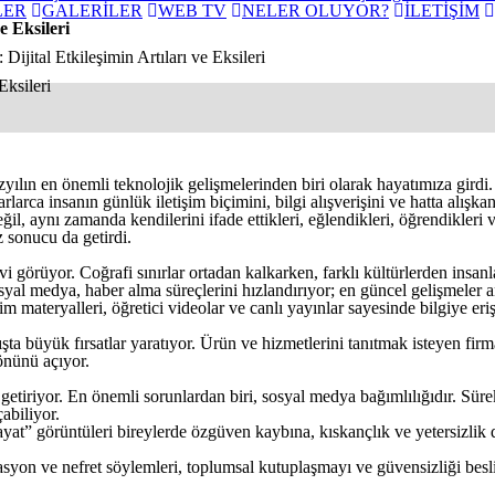
LER
GALERİLER
WEB TV
NELER OLUYOR?
İLETİŞİM
 Eksileri
ital Etkileşimin Artıları ve Eksileri
ılın en önemli teknolojik gelişmelerinden biri olarak hayatımıza girdi. 
larca insanın günlük iletişim biçimini, bilgi alışverişini ve hatta alışk
il, aynı zamanda kendilerini ifade ettikleri, eğlendikleri, öğrendikleri v
 sonucu da getirdi.
i görüyor. Coğrafi sınırlar ortadan kalkarken, farklı kültürlerden insan
sosyal medya, haber alma süreçlerini hızlandırıyor; en güncel gelişmeler 
im materyalleri, öğretici videolar ve canlı yayınlar sayesinde bilgiye e
 büyük fırsatlar yaratıyor. Ürün ve hizmetlerini tanıtmak isteyen firmal
önünü açıyor.
getiriyor. En önemli sorunlardan biri, sosyal medya bağımlılığıdır. Süre
abiliyor.
” görüntüleri bireylerde özgüven kaybına, kıskançlık ve yetersizlik duy
syon ve nefret söylemleri, toplumsal kutuplaşmayı ve güvensizliği besliy