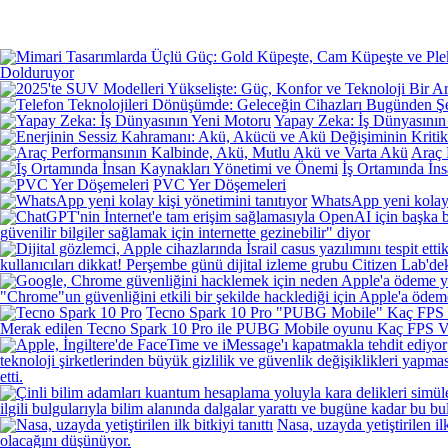
Dolduruyor
Yapay Zeka: İş Dünyasının
Araç 
İş Ortamında İn
PVC Yer Döşemeleri
WhatsApp yeni kolay k
güvenilir bilgiler sağlamak için internette gezinebilir" diyor
kullanıcıları dikkat! Perşembe günü dijital izleme grubu Citizen Lab'dek
"Chrome"un güvenliğini etkili bir şekilde hacklediği için Apple'a ödem
Tecno Spark 10 Pro "PUBG Mobile" Kaç FPS 
Merak edilen Tecno Spark 10 Pro ile PUBG Mobile oyunu Kaç FPS Veriyo
teknoloji şirketlerinden büyük gizlilik ve güvenlik değişiklikleri yapma
etti.
ilgili bulgularıyla bilim alanında dalgalar yarattı ve bugüne kadar bu
Nasa, uzayda yetiştirilen ilk
olacağını düşünüyor.