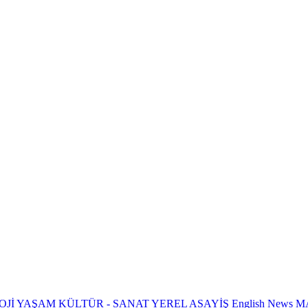
OJİ
YAŞAM
KÜLTÜR - SANAT
YEREL
ASAYİŞ
English News
M