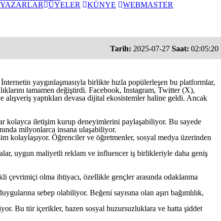
YAZARLAR
ÜYELER
KÜNYE
WEBMASTER
Tarih:
2025-07-27
Saat:
02:05:20
İnternetin yaygınlaşmasıyla birlikte hızla popülerleşen bu platformlar,
anlıklarını tamamen değiştirdi. Facebook, Instagram, Twitter (X),
e alışveriş yaptıkları devasa dijital ekosistemler haline geldi. Ancak
lar kolayca iletişim kurup deneyimlerini paylaşabiliyor. Bu sayede
anında milyonlarca insana ulaşabiliyor.
rişim kolaylaşıyor. Öğrenciler ve öğretmenler, sosyal medya üzerinden
ar, uygun maliyetli reklam ve influencer iş birlikleriyle daha geniş
kli çevrimiçi olma ihtiyacı, özellikle gençler arasında odaklanma
gularına sebep olabiliyor. Beğeni sayısına olan aşırı bağımlılık,
or. Bu tür içerikler, bazen sosyal huzursuzluklara ve hatta şiddet