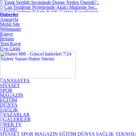
Yatak Sertliği Seçiminde Denge Neden Önemli?..
Çatı Yenileme Projelerinde Akılcı Malzeme Seç..
Göz Çizdirme Eskide Kaldı: Görme Kusurlarının..
Haberler
Lazerden Korktuğunuz İçin Gözlüğe Mahkûm
Anasayfa
Olma..
Mobil Site
İstanbul Pizza Factory Ümraniye’de Lezzet Ara..
Webmaster
Saç Ekimi Nedir ve Nasıl Yapılır? Murat Makas..
Künye
Binalarda Enerji Verimliliğinin Geleceği: Yen..
İletişim
Geleceğin Piyanisti Olarak Gösterilen Fazıl A..
Yeni Kayıt
Video yerelleştirme pazarında öne çıkan yeni ..
Üye Girişi
Ankara’da Sağlıklı Gülüşlerin Adresi: Sincan ..
ANASAYFA
SİYASET
SPOR
MAGAZİN
EĞİTİM
DÜNYA
SAĞLIK
YAZARLAR
GALERİLER
WEB TV
TÜMÜ
SİYASET
SPOR
MAGAZİN
EĞİTİM
DÜNYA
SAĞLIK
TEKNOL