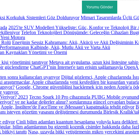
Mimari Tasarımlarda Üçlü Gü
2025'te SUV Modelleri Yükselişte: Güç, Konfor ve Teknoloji Bir
Telefon Teknolojileri Dönüşümde: Geleceğin Cihazları Bug
 Yeni Motoru
Enerjinin Sessiz Kahramanı: Akü, Akücü ve Akü Değişiminin Kr
Performansının Kalbinde, Akü, Mutlu Akü ve Varta Akü
san Kaynakları Yönetimi ve Önemi
işi yönetimini tanıtıyor
Metaya ait uygulama, uzun kişi listesine sahip
ChatGPT'nin İnternet'e tam erişim sağlamasıyla OpenAI
Dijital gözlemci, Apple cihazlarında İsrai
i araştırmacılar, Apple cihazlarında yeni keşfedilen bir kusurdan yararl
Google, Chrome güvenliğini hacklemek için neden Apple'a öd
e yapıyor.
Veriyor? 2023
Tecno Spark 10 Pro cihazınızla PUBG Mobile oyununda k
r? ve ne kadar değerler alınır? sorularınıza güncel cevapları bulaca
Apple, İngiltere'de FaceTime ve iMessage'ı kapatmakla tehdit ediyor
B
sını isteyen gözetim yasasını değiştirmesi durumunda Birleşik Krallık'ta
Çinli bilim adamları kuantum hesaplama yoluyla kara delikleri
 bulgular, bilim adamlarının bu gizemli kozmik cisimler hakkında daha f
 bitkiyi tanıttı
Nasa, uzayda bitki yetiştirmenin mikro yerçekimi araştır