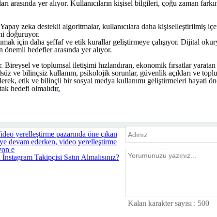
ı arasında yer alıyor. Kullanıcıların kişisel bilgileri, çoğu zaman fark
Yapay zeka destekli algoritmalar, kullanıcılara daha kişiselleştirilmiş 
ini doğuruyor.
ak için daha şeffaf ve etik kurallar geliştirmeye çalışıyor. Dijital okury
 önemli hedefler arasında yer alıyor.
ireysel ve toplumsal iletişimi hızlandıran, ekonomik fırsatlar yaratan ve
lsüz ve bilinçsiz kullanım, psikolojik sorunlar, güvenlik açıkları ve topl
erek, etik ve bilinçli bir sosyal medya kullanımı geliştirmeleri hayati
rtak hedefi olmalıdır
.
ideo yerelleştirme pazarında öne çıkan
eye devam ederken, video yerelleştirme
yon e
İnstagram Takipçisi Satın Almalısınız?
Kalan karakter sayısı :
500