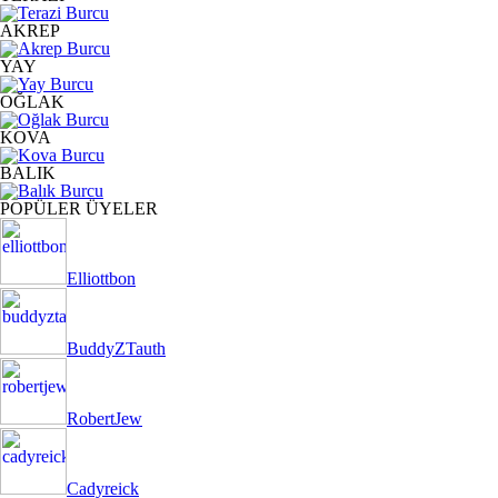
AKREP
YAY
OĞLAK
KOVA
BALIK
POPÜLER ÜYELER
Elliottbon
BuddyZTauth
RobertJew
Cadyreick