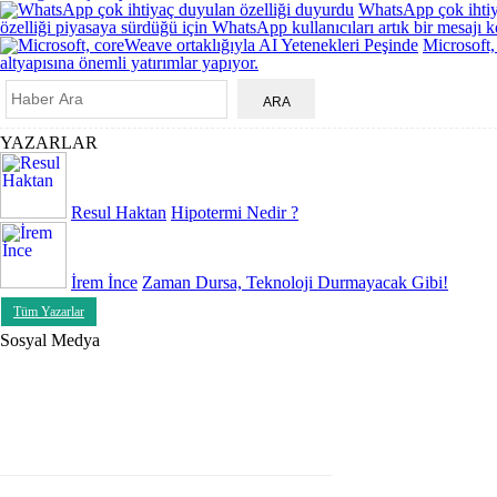
WhatsApp çok ihtiy
özelliği piyasaya sürdüğü için WhatsApp kullanıcıları artık bir mesajı k
Microsoft,
altyapısına önemli yatırımlar yapıyor.
YAZARLAR
Resul Haktan
Hipotermi Nedir ?
İrem İnce
Zaman Dursa, Teknoloji Durmayacak Gibi!
Tüm Yazarlar
Sosyal Medya