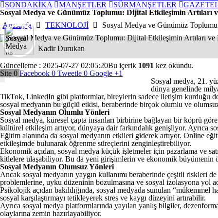
SONDAKİKA
MANŞETLER
SÜRMANŞETLER
GAZETE
Sosyal Medya ve Günümüz Toplumu: Dijital Etkileşimin Artıları ve
Anasayfa
TEKNOLOJİ
Sosyal Medya ve Günümüz Toplumu: Dij
Kadir Durukan
Güncelleme : 2025-07-27 02:05:20
Bu içerik
1091
kez okundu.
Site
0
Facebook
0
Tweetle
0
Google
+1
Sosyal medya, 21. yüzy
dünya genelinde milyar
TikTok, LinkedIn gibi platformlar, bireylerin sadece iletişim kurduğu değ
sosyal medyanın bu güçlü etkisi, beraberinde birçok olumlu ve olumsuz
Sosyal Medyanın Olumlu Yönleri
Sosyal medya, küresel çapta insanları birbirine bağlayan bir köprü görev
kültürel etkileşim artıyor, dünyaya dair farkındalık genişliyor. Ayrıca 
Eğitim alanında da sosyal medyanın etkileri giderek artıyor. Online eğit
etkileşimde bulunarak öğrenme süreçlerini zenginleştirebiliyor.
Ekonomik açıdan, sosyal medya küçük işletmeler için pazarlama ve satışta
kitlelere ulaşabiliyor. Bu da yeni girişimlerin ve ekonomik büyümenin 
Sosyal Medyanın Olumsuz Yönleri
Ancak sosyal medyanın yaygın kullanımı beraberinde çeşitli riskleri de 
problemlerine, uyku düzeninin bozulmasına ve sosyal izolasyona yol aç
Psikolojik açıdan bakıldığında, sosyal medyada sunulan “mükemmel hayat
sosyal karşılaştırmayı tetikleyerek stres ve kaygı düzeyini artırabilir.
Ayrıca sosyal medya platformlarında yayılan yanlış bilgiler, dezenforma
olaylarına zemin hazırlayabiliyor.