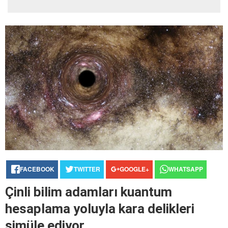
FACEBOOK
TWITTER
GOOGLE+
WHATSAPP
Çinli bilim adamları kuantum
hesaplama yoluyla kara delikleri
simüle ediyor