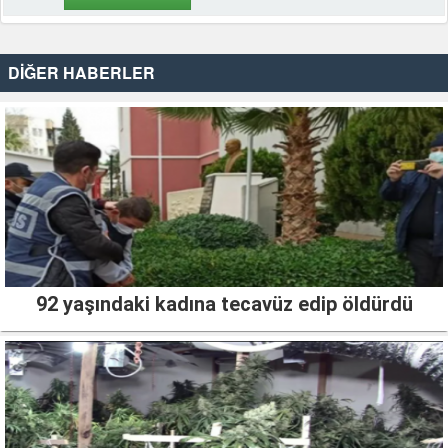
DİĞER HABERLER
92 yaşındaki kadına tecavüz edip öldürdü