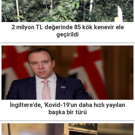
2 milyon TL değerinde 85 kök kenevir ele
geçirildi
İngiltere'de, 'Kovid-19'un daha hızlı yayılan
başka bir türü