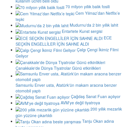
kullanım ücreti belli oldu
70 milyon yıllık balık fosili
Cem Yılmaz’dan Netflix’e
tepki
Mudurnu'da 2 bin yıllık lahit
Entartete Kunst sergisi
ECE
SEÇKİN ENGELLİLER İÇİN SAHNE ALDI
Çalgı Çengi İkimiz Filmi
Geliyor
Çanakkale'de Dünya Tiyatrolar Günü etkinlikleri
Samsunlu Enver usta, Atatürk'ün makam aracına benzer
otomobil yaptı
Çağdaş Sanat Fuarı açılıyor
AVM'ye değil tiyatroya
200 yıllık mezarlık
gün yüzüne çıkartıldı
Tanju Okan adına