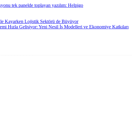
rasyonu tek panelde toplayan yazılım: Helpigo
ale Kayarken Lojistik Sektörü de Büyüyor
emi Hızla Gelişiyor: Yeni Nesil İş Modelleri ve Ekonomiye Katkıları