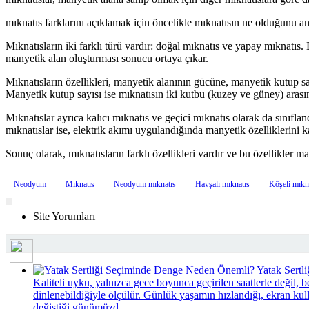
mıknatıs farklarını açıklamak için öncelikle mıknatısın ne olduğunu an
Mıknatısların iki farklı türü vardır: doğal mıknatıs ve yapay mıknatıs
manyetik alan oluşturması sonucu ortaya çıkar.
Mıknatısların özellikleri, manyetik alanının gücüne, manyetik kutup
Manyetik kutup sayısı ise mıknatısın iki kutbu (kuzey ve güney) arasın
Mıknatıslar ayrıca kalıcı mıknatıs ve geçici mıknatıs olarak da sınıfland
mıknatıslar ise, elektrik akımı uygulandığında manyetik özelliklerini k
Sonuç olarak, mıknatısların farklı özellikleri vardır ve bu özellikler m
Neodyum
Mıknatıs
Neodyum mıknatıs
Havşalı mıknatıs
Köşeli mıkn
Sende Yorumla...
Site Yorumları
Yatak Sert
Kaliteli uyku, yalnızca gece boyunca geçirilen saatlerle değil, b
dinlenebildiğiyle ölçülür. Günlük yaşamın hızlandığı, ekran kul
değiştiği günümüzd