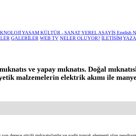
EKNOLOJİ
YAŞAM
KÜLTÜR - SANAT
YEREL
ASAYİŞ
English 
ELER
GALERİLER
WEB TV
NELER OLUYOR?
İLETİŞİM
YAZ
l mıknatıs ve yapay mıknatıs. Doğal mıknatı
yetik malzemelerin elektrik akımı ile manye
son derece güçlü mıknatıslardır ve nadir toprak elementi olan neodyum 