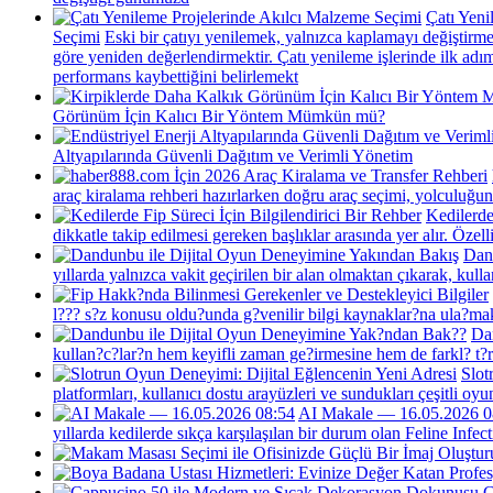
Çatı Yeni
Seçimi
Eski bir çatıyı yenilemek, yalnızca kaplamayı değiştirme
göre yeniden değerlendirmektir. Çatı yenileme işlerinde ilk a
performans kaybettiğini belirlemekt
Görünüm İçin Kalıcı Bir Yöntem Mümkün mü?
Altyapılarında Güvenli Dağıtım ve Verimli Yönetim
araç kiralama rehberi hazırlarken doğru araç seçimi, yolculuğun 
Kedilerde
dikkatle takip edilmesi gereken başlıklar arasında yer alır. Özelli
Dan
yıllarda yalnızca vakit geçirilen bir alan olmaktan çıkarak, kull
l??? s?z konusu oldu?unda g?venilir bilgi kaynaklar?na ula?mak
Da
kullan?c?lar?n hem keyifli zaman ge?irmesine hem de farkl? t?r
Slot
platformları, kullanıcı dostu arayüzleri ve sundukları çeşitli oy
AI Makale — 16.05.2026 0
yıllarda kedilerde sıkça karşılaşılan bir durum olan Feline Infect
C