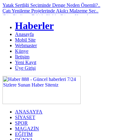
Yatak Sertliği Seçiminde Denge Neden Önemli?..
Çatı Yenileme Projelerinde Akılcı Malzeme Seç..
Göz Çizdirme Eskide Kaldı: Görme Kusurlarının..
Lazerden Korktuğunuz İçin Gözlüğe Mahkûm Olma..
Haberler
İstanbul Pizza Factory Ümraniye’de Lezzet Ara..
Saç Ekimi Nedir ve Nasıl Yapılır? Murat Makas..
Anasayfa
Binalarda Enerji Verimliliğinin Geleceği: Yen..
Mobil Site
Geleceğin Piyanisti Olarak Gösterilen Fazıl A..
Webmaster
Video yerelleştirme pazarında öne çıkan yeni ..
Künye
Ankara’da Sağlıklı Gülüşlerin Adresi: Sincan ..
İletişim
Yeni Kayıt
Üye Girişi
ANASAYFA
SİYASET
SPOR
MAGAZİN
EĞİTİM
DÜNYA