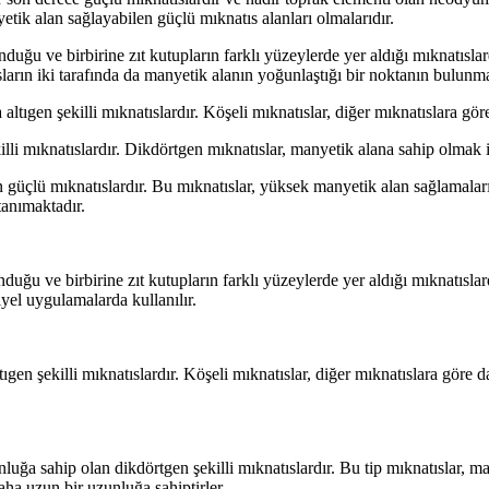
ik alan sağlayabilen güçlü mıknatıs alanları olmalarıdır.
uğu ve birbirine zıt kutupların farklı yüzeylerde yer aldığı mıknatıslard
ların iki tarafında da manyetik alanın yoğunlaştığı bir noktanın bulunma
altıgen şekilli mıknatıslardır. Köşeli mıknatıslar, diğer mıknatıslara gör
lli mıknatıslardır. Dikdörtgen mıknatıslar, manyetik alana sahip olmak i
güçlü mıknatıslardır. Bu mıknatıslar, yüksek manyetik alan sağlamalar
tanımaktadır.
duğu ve birbirine zıt kutupların farklı yüzeylerde yer aldığı mıknatısla
iyel uygulamalarda kullanılır.
ıgen şekilli mıknatıslardır. Köşeli mıknatıslar, diğer mıknatıslara göre 
luğa sahip olan dikdörtgen şekilli mıknatıslardır. Bu tip mıknatıslar, m
aha uzun bir uzunluğa sahiptirler.