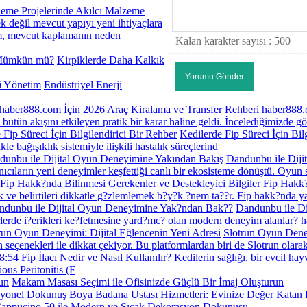
leme Projelerinde Akılcı Malzeme
k değil mevcut yapıyı yeni ihtiyaçlara
dım, mevcut kaplamanın neden
Kalan karakter sayısı :
500
Kirpiklerde Daha Kalkık
Endüstriyel Enerji
haber888.com İçin 2026 Araç Kiralama ve Transfer Rehberi
haber888.
bütün akışını etkileyen pratik bir karar haline geldi. İncelediğimizde g
 Fip Süreci İçin Bilgilendirici Bir Rehber
Kedilerde Fip Süreci İçin Bil
kle bağışıklık sistemiyle ilişkili hastalık süreçlerind
dunbu ile Dijital Oyun Deneyimine Yakından Bakış
Dandunbu ile Diji
anıcıların yeni deneyimler keşfettiği canlı bir ekosisteme dönüştü. Oyun 
Fip Hakk?nda Bilinmesi Gerekenler ve Destekleyici Bilgiler
Fip Hakk?
 ve belirtileri dikkatle g?zlemlemek b?y?k ?nem ta??r. Fip hakk?nda y
ndunbu ile Dijital Oyun Deneyimine Yak?ndan Bak??
Dandunbu ile Di
lerde i?erikleri ke?fetmesine yard?mc? olan modern deneyim alanlar? ha
run Oyun Deneyimi: Dijital Eğlencenin Yeni Adresi
Slotrun Oyun Deney
un seçenekleri ile dikkat çekiyor. Bu platformlardan biri de Slotrun olara
8:54
Fip İlacı Nedir ve Nasıl Kullanılır? Kedilerin sağlığı, bir evcil ha
ious Peritonitis (F
Makam Masası Seçimi ile Ofisinizde Güçlü Bir İmaj Oluşturun
Boya Badana Ustası Hizmetleri: Evinize Değer Katan
appucino 50 ile Modern ve Sıcak Dekorasyon Dokunuşu