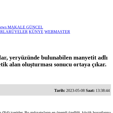
News
MAKALE
GÜNCEL
ARLAR
ÜYELER
KÜNYE
WEBMASTER
slar, yeryüzünde bulunabilen manyetit adlı
tik alan oluşturması sonucu ortaya çıkar.
Tarih:
2023-05-08
Saat:
13:38:44
(Nd) içerirler. Bu mıknatısların en önemli özelliği, küçük boyutlarına