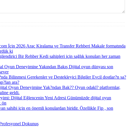
com İçin 2026 Araç Kiralama ve Transfer Rehberi Makale formatında
ördük ki
gilendirici Bir Rehber Kedi sahipleri için sağlık konuları her zaman
tal Oyun Deneyimine Yakından Bakış Dijital oyun dünyası son
sever
nda Bilinmesi Gerekenler ve Destekleyici Bilgiler Evcil dostlar?n sa?
ap?lan ara?
jital Oyun Deneyimine Yak?ndan Bak?? Oyun odakl? platformlar,
line geldi.
imi: Dijital Eğlencenin Yeni Adresi Günümüzde dijital oyun
k ön
yvan sahibi için en önemli konulardan biridir. Özellikle Fip , son
 Profesyonel Dokunuş