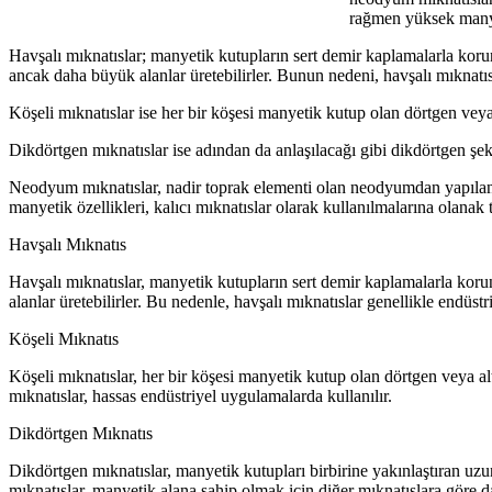
rağmen yüksek manyet
Havşalı mıknatıslar; manyetik kutupların sert demir kaplamalarla korund
ancak daha büyük alanlar üretebilirler. Bunun nedeni, havşalı mıknatıs
Köşeli mıknatıslar ise her bir köşesi manyetik kutup olan dörtgen veya 
Dikdörtgen mıknatıslar ise adından da anlaşılacağı gibi dikdörtgen şeki
Neodyum mıknatıslar, nadir toprak elementi olan neodyumdan yapılan 
manyetik özellikleri, kalıcı mıknatıslar olarak kullanılmalarına olanak 
Havşalı Mıknatıs
Havşalı mıknatıslar, manyetik kutupların sert demir kaplamalarla korun
alanlar üretebilirler. Bu nedenle, havşalı mıknatıslar genellikle endüstr
Köşeli Mıknatıs
Köşeli mıknatıslar, her bir köşesi manyetik kutup olan dörtgen veya alt
mıknatıslar, hassas endüstriyel uygulamalarda kullanılır.
Dikdörtgen Mıknatıs
Dikdörtgen mıknatıslar, manyetik kutupları birbirine yakınlaştıran uzun
mıknatıslar, manyetik alana sahip olmak için diğer mıknatıslara göre d