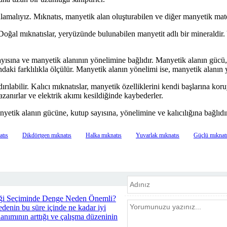
lamalıyız. Mıknatıs, manyetik alan oluşturabilen ve diğer manyetik mate
. Doğal mıknatıslar, yeryüzünde bulunabilen manyetit adlı bir mineraldir.
 sayısına ve manyetik alanının yönelimine bağlıdır. Manyetik alanın gü
daki farklılıkla ölçülür. Manyetik alanın yönelimi ise, manyetik alanın 
ırılabilir. Kalıcı mıknatıslar, manyetik özelliklerini kendi başlarına koru
azanırlar ve elektrik akımı kesildiğinde kaybederler.
anyetik alanın gücüne, kutup sayısına, yönelimine ve kalıcılığına bağlıdır
atıs
Dikdörtgen mıknatıs
Halka mıknatıs
Yuvarlak mıknatıs
Güçlü mıknat
liği Seçiminde Denge Neden Önemli?
edenin bu süre içinde ne kadar iyi
lanımının arttığı ve çalışma düzeninin