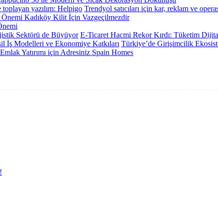
Trendyol satıcıları için kar, reklam ve ope
Önemi Kadıköy Kilit İçin Vazgeçilmezdir
 Önemi
E-Ticaret Hacmi Rekor Kırdı: Tüketim Dijit
Türkiye’de Girişimcilik Ekosist
 Emlak Yatırımı için Adresiniz Spain Homes
!