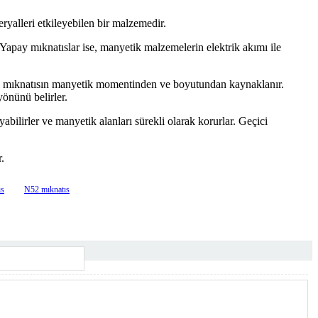
ryalleri etkileyebilen bir malzemedir.
 Yapay mıknatıslar ise, manyetik malzemelerin elektrik akımı ile
cü, mıknatısın manyetik momentinden ve boyutundan kaynaklanır.
yönünü belirler.
yabilirler ve manyetik alanları sürekli olarak korurlar. Geçici
.
ıs
N52 mıknatıs