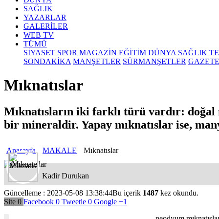
SAĞLIK
YAZARLAR
GALERİLER
WEB TV
TÜMÜ
SİYASET
SPOR
MAGAZİN
EĞİTİM
DÜNYA
SAĞLIK
T
SONDAKİKA
MANŞETLER
SÜRMANŞETLER
GAZET
Mıknatıslar
Mıknatısların iki farklı türü vardır: doğa
bir mineraldir. Yapay mıknatıslar ise, man
Anasayfa
MAKALE
Mıknatıslar
Kadir Durukan
Güncelleme : 2023-05-08 13:38:44
Bu içerik
1487
kez okundu.
Site
0
Facebook
0
Tweetle
0
Google
+1
neodyum mıknatıslar 