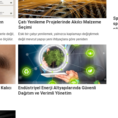
Sp
en
Çatı Yenileme Projelerinde Akılcı Malzeme
sp
Seçimi
ç
erle değil,
Eski bir çatıyı yenilemek, yalnızca kaplamayı değiştirmek
e ölçülür.
değil mevcut yapıyı yeni ihtiyaçlara göre yeniden
ğı ve
değerlendirmektir. Çatı yenileme işlerinde ilk adım, mevcut
kaplamanın neden performans kaybettiğini belirlemekt
Kalıcı
Endüstriyel Enerji Altyapılarında Güvenli
Dağıtım ve Verimli Yönetim