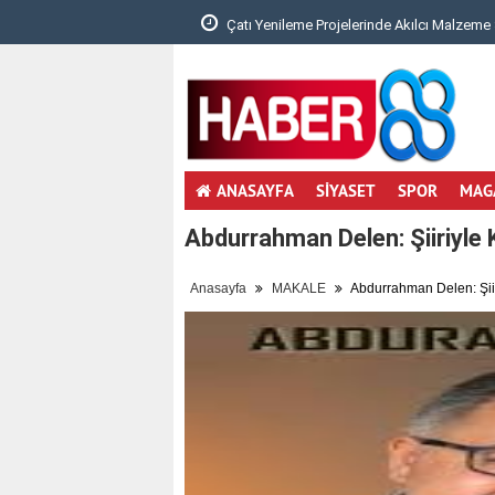
 Denge Neden Önemli?..
Çatı Yenileme Projelerinde Akılcı Malzeme 
ANASAYFA
SİYASET
SPOR
MAG
Abdurrahman Delen: Şiiriyl
Anasayfa
MAKALE
Abdurrahman Delen: Şii