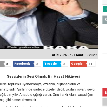
T
S
Tarih:
2025-07-31
Saat:
19:28:29
Facebook
Tweetle
Google
0
0
0
+1
Sessizlerin Sesi Olmak: Bir Hayat Hikâyesi
rle toplumu uyandırmaya, ezilenin, dışlananların ve
natçısıdır. Şiirlerinde sadece dizeler değil, vicdan, isyan, sevgi
E
il, bin yıllık Anadolu çığlığı vardır. Onu farklı kılan, yaşadığını
ış gibi hissettirmesidir.