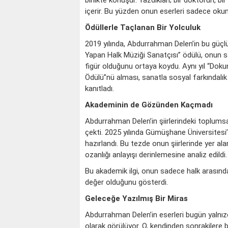
birlikte konuşur. Yazdıkları; bir doktorun, 
içerir. Bu yüzden onun eserleri sadece okun
Ödüllerle Taçlanan Bir Yolculuk
2019 yılında, Abdurrahman Delen’in bu güçlü d
Yapan Halk Müziği Sanatçısı” ödülü, onun s
figür olduğunu ortaya koydu. Aynı yıl “Doku
Ödülü”nü alması, sanatla sosyal farkındal
kanıtladı.
Akademinin de Gözünden Kaçmadı
Abdurrahman Delen’in şiirlerindeki toplumsal 
çekti. 2025 yılında Gümüşhane Üniversitesi’n
hazırlandı. Bu tezde onun şiirlerinde yer al
ozanlığı anlayışı derinlemesine analiz edildi.
Bu akademik ilgi, onun sadece halk arasında d
değer olduğunu gösterdi.
Geleceğe Yazılmış Bir Miras
Abdurrahman Delen’in eserleri bugün yalnızca
olarak görülüyor. O, kendinden sonrakilere bi