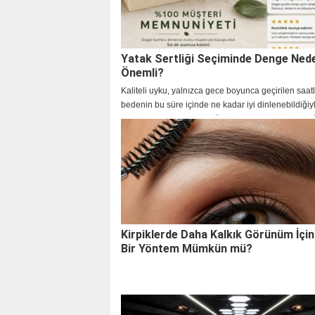
Yatak Sertliği Seçiminde Denge Ned
Önemli?
Kaliteli uyku, yalnızca gece boyunca geçirilen saatl
bedenin bu süre içinde ne kadar iyi dinlenebildiğiyl
Günlük yaşamın hızlandığı, ekran kullanımının arttı
çalışma düzeninin değiştiği günümüzd
Kirpiklerde Daha Kalkık Görünüm İçin 
Bir Yöntem Mümkün mü?