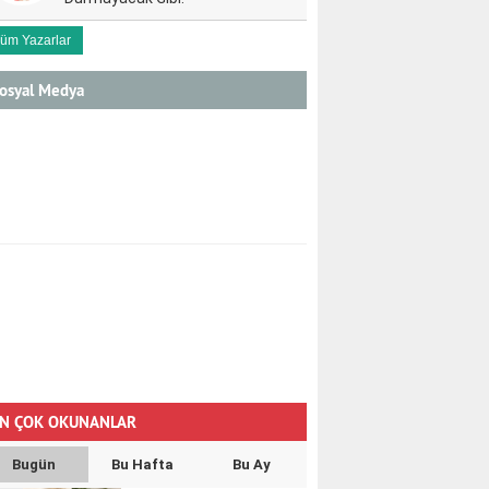
üm Yazarlar
osyal Medya
N ÇOK OKUNANLAR
Bugün
Bu Hafta
Bu Ay