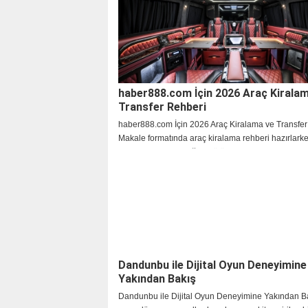
haber888.com İçin 2026 Araç Kirala
Transfer Rehberi
haber888.com İçin 2026 Araç Kiralama ve Transfer
Makale formatında araç kiralama rehberi hazırlark
araç seçimi, yolculuğun bütün akışını etkileyen prati
haline geldi. İncelediğimizde gördük ki
Dandunbu ile Dijital Oyun Deneyimine
Yakından Bakış
Dandunbu ile Dijital Oyun Deneyimine Yakından Bak