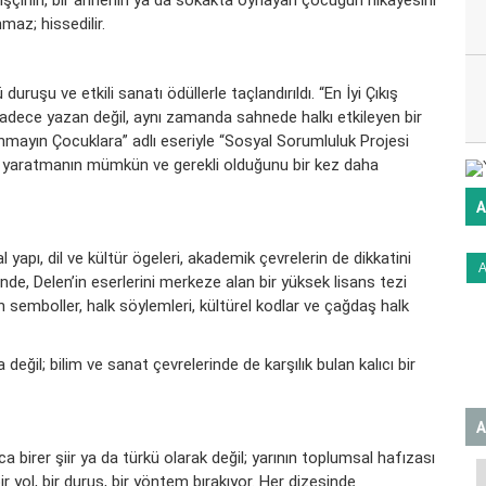
bir işçinin, bir annenin ya da sokakta oynayan çocuğun hikâyesini
maz; hissedilir.
uruşu ve etkili sanatı ödüllerle taçlandırıldı. “En İyi Çıkış
adece yazan değil, aynı zamanda sahnede halkı etkileyen bir
nmayın Çocuklara” adlı eseriyle “Sosyal Sorumluluk Projesi
ık yaratmanın mümkün ve gerekli olduğunu bir kez daha
A
yapı, dil ve kültür ögeleri, akademik çevrelerin de dikkatini
de, Delen’in eserlerini merkeze alan bir yüksek lisans tezi
an semboller, halk söylemleri, kültürel kodlar ve çağdaş halk
eğil; bilim ve sanat çevrelerinde de karşılık bulan kalıcı bir
A
 birer şiir ya da türkü olarak değil; yarının toplumsal hafızası
r yol, bir duruş, bir yöntem bırakıyor. Her dizesinde