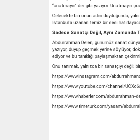
“unutmayın” der gibi yazıyor. Unutmayın çocuk
Gelecekte biri onun adını duyduğunda, yalnız
İstanbul’a uzanan temiz bir sesi hatırlayac
Sadece Sanatçı Değil, Aynı Zamanda T
Abdurrahman Delen, günümüz sanat dünyası
yazıyor, duyup geçmek yerine söylüyor, dok
ediyor ve bu tanıklığı paylaşmaktan çekinmi
Onu tanımak, yalnızca bir sanatçıyı değil; bi
https://www.instagram.com/abdurrahman
https://www.youtube.com/channel/UCXc
https://www.haberler.com/abdurrahman-del
https://www.timeturk.com/yasam/abdurra