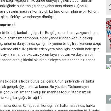
lçesine bağlı Ağaçören köyünde dünyaya gelen Abdurrahman
ssizliğinde şiirle tanıştı desek abartmış olmayız. Çocuk
 aile dayanışması ve komşuluk kültürü onun zihnine bir tohum
k şiire, türküye ve sahneye dönüştü.
 Yaşatmak
yle birlikte İstanbul’a göç etti. Bu göç, onun hem yazgısını hem
opolün acımasız temposu, diğer yanda içinden kopup geldiği
uç, onun iç dünyasında çatışmak yerine birleşti ve kendine özgü
 kaleme aldığı ilk şiirlerle edebiyata olan ilgisi görünür hale geldi.
l; aynı zamanda okuyan, yorumlayan, duyan ve duyuran biri
B
le sahnelerde şiirlerini okurken dinleyenlere sadece bir sanat
tik değil, etik bir duruş da içerir. Onun şiirlerinde ve türkü
ıplak gerçekliğiyle ortaya konur. Bu yüzden “Dokunmayın
BOĞA
ğil, çocuk istismarına karşı bir manifestodur. “Kadınsız Bir
karşı bir çağrı, bir ağıttır.
P
krar halka döner. O, tepeden konuşmaz; halkın arasında, halkla