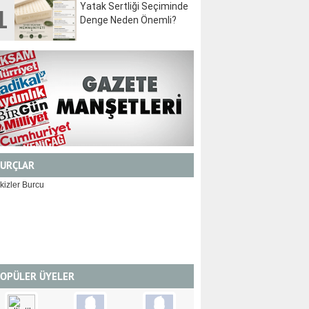
Yatak Sertliği Seçiminde
1
Denge Neden Önemli?
URÇLAR
İKİZLER
YENGEÇ
OPÜLER ÜYELER