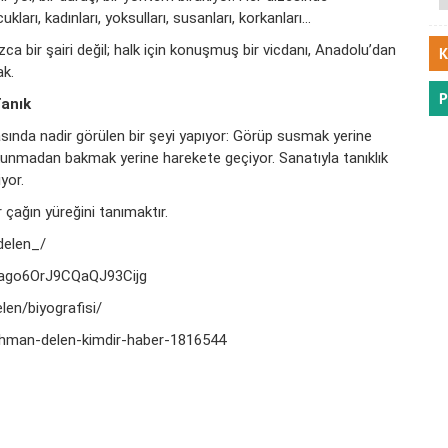
ları, kadınları, yoksulları, susanları, korkanları…
ca bir şairi değil; halk için konuşmuş bir vicdanı, Anadolu’dan
K
ak.
P
anık
nda nadir görülen bir şeyi yapıyor: Görüp susmak yerine
unmadan bakmak yerine harekete geçiyor. Sanatıyla tanıklık
yor.
r çağın yüreğini tanımaktır.
delen_/
6ago6OrJ9CQaQJ93Cijg
en/biyografisi/
hman-delen-kimdir-haber-1816544