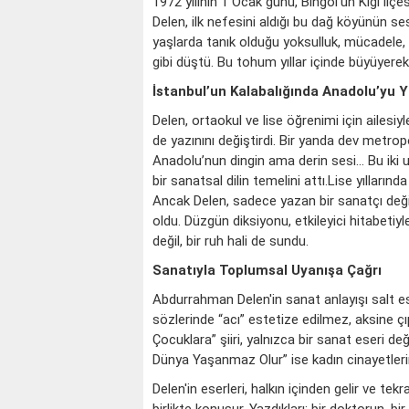
1972 yılının 1 Ocak günü, Bingöl’ün Kiğı i
Delen, ilk nefesini aldığı bu dağ köyünün se
yaşlarda tanık olduğu yoksulluk, mücadele,
gibi düştü. Bu tohum yıllar içinde büyüyere
İstanbul’un Kalabalığında Anadolu’yu
Delen, ortaokul ve lise öğrenimi için ailesi
de yazınını değiştirdi. Bir yanda dev metr
Anadolu’nun dingin ama derin sesi… Bu iki 
bir sanatsal dilin temelini attı.Lise yıllarında
Ancak Delen, sadece yazan bir sanatçı deği
oldu. Düzgün diksiyonu, etkileyici hitabetiy
değil, bir ruh hali de sundu.
Sanatıyla Toplumsal Uyanışa Çağrı
Abdurrahman Delen'in sanat anlayışı salt este
sözlerinde “acı” estetize edilmez, aksine ç
KOÇ
Çocuklara” şiiri, yalnızca bir sanat eseri de
Dünya Yaşanmaz Olur” ise kadın cinayetlerine 
Delen'in eserleri, halkın içinden gelir ve te