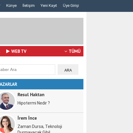
r
Künye
İletişim
Yeni Kayıt
Üye Girişi
Lazerden Korktuğunuz İçin Gözlüğe Mahkûm Olma..
İstanbul Pizza 
R
WEB TV
TÜMÜ
AZARLAR
Resul Haktan
Hipotermi Nedir ?
İrem İnce
Zaman Dursa, Teknoloji
Durmayacak Gibi!