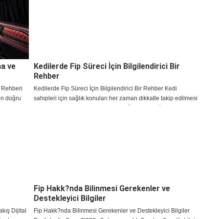
ma ve
Kedilerde Fip Süreci İçin Bilgilendirici Bir
Rehber
 Rehberi
Kedilerde Fip Süreci İçin Bilgilendirici Bir Rehber Kedi
en doğru
sahipleri için sağlık konuları her zaman dikkatle takip edilmesi
k bir karar
gereken başlıklar arasında yer alır. Özellikle bağışıklık
sistemiyle ilişkili hastalık süreçlerind
Fip Hakk?nda Bilinmesi Gerekenler ve
Destekleyici Bilgiler
ış Dijital
Fip Hakk?nda Bilinmesi Gerekenler ve Destekleyici Bilgiler