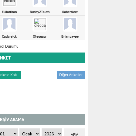
Elliottbon
BuddyZTauth
RobertJew
Cadyreick
Oleggaw
Brianpaype
NKET
Diğer Anketler
RŞİV ARAMA