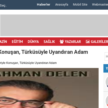
Haberler
Anasayfa
Mobil Site
Webmaste
Seç..
Göz Çizdirme Eskide Kaldı: Görme Kusurlarının..
AZİN
EĞİTİM
DÜNYA
SAĞLIK
YAZARLAR
GALERİLE
e Konuşan, Türküsüyle Uyandıran Adam
riyle Konuşan, Türküsüyle Uyandıran Adam
Y