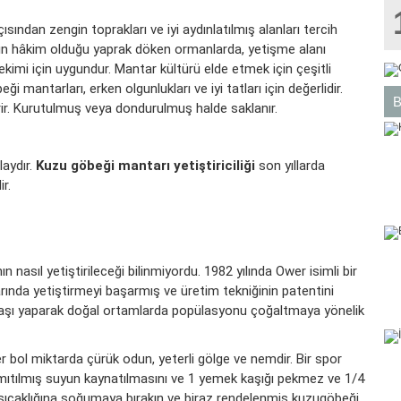
ından zengin toprakları ve iyi aydınlatılmış alanları tercih
ın hâkim olduğu yaprak döken ormanlarda, yetişme alanı
kimi için uygundur. Mantar kültürü elde etmek için çeşitli
 mantarları, erken olgunlukları ve iyi tatları için değerlidir.
irir. Kurutulmuş veya dondurulmuş halde saklanır.
aydır.
Kuzu göbeği mantarı yetiştiriciliği
son yıllarda
ir.
nasıl yetiştirileceği bilinmiyordu. 1982 yılında Ower isimli bir
rında yetiştirmeyi başarmış ve üretim tekniğinin patentini
n aşı yaparak doğal ortamlarda popülasyonu çoğaltmaya yönelik
 bol miktarda çürük odun, yeterli gölge ve nemdir. Bir spor
damıtılmış suyun kaynatılmasını ve 1 yemek kaşığı pekmez ve 1/4
a sıcaklığına soğumaya bırakın ve biraz rendelenmiş kuzugöbeği