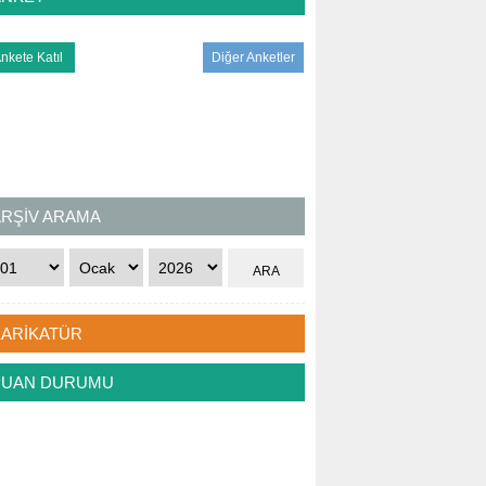
Diğer Anketler
ARŞİV ARAMA
KARİKATÜR
PUAN DURUMU