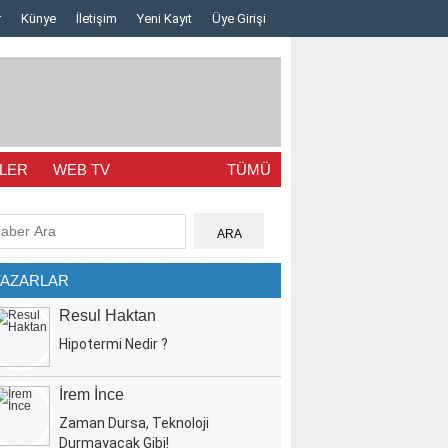
r
Künye
İletişim
Yeni Kayıt
Üye Girişi
LER
WEB TV
TÜMÜ
YAZARLAR
Resul Haktan
Hipotermi Nedir ?
İrem İnce
Zaman Dursa, Teknoloji
Durmayacak Gibi!