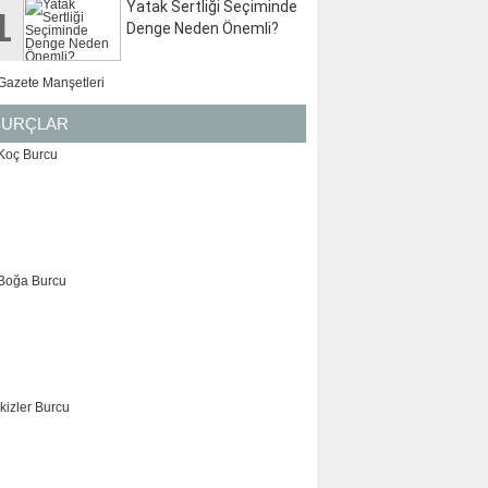
Yatak Sertliği Seçiminde
1
Denge Neden Önemli?
BURÇLAR
KOÇ
BOĞA