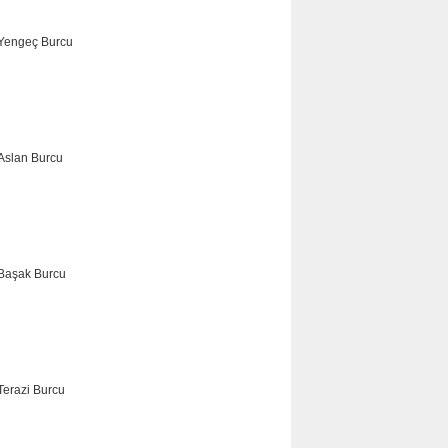
İKİZLER
YENGEÇ
ASLAN
BAŞAK