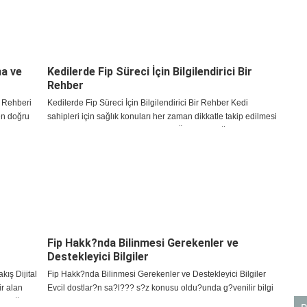
ma ve
Kedilerde Fip Süreci İçin Bilgilendirici Bir
Rehber
 Rehberi
Kedilerde Fip Süreci İçin Bilgilendirici Bir Rehber Kedi
en doğru
sahipleri için sağlık konuları her zaman dikkatle takip edilmesi
k bir karar
gereken başlıklar arasında yer alır. Özellikle bağışıklık
sistemiyle ilişkili hastalık süreçlerind
Fip Hakk?nda Bilinmesi Gerekenler ve
Destekleyici Bilgiler
ış Dijital
Fip Hakk?nda Bilinmesi Gerekenler ve Destekleyici Bilgiler
ir alan
Evcil dostlar?n sa?l??? s?z konusu oldu?unda g?venilir bilgi
fettiği
kaynaklar?na ula?mak ve belirtileri dikkatle g?zlemlemek b?