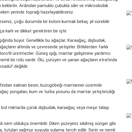
ün bekletin. Ardından pamuklu çubukla silin ve mikroskobik
 ekim yerinde toprağı hazırlayabilirsiniz.
zseniz, çoğu durumda bir koloni kurmak birkaç yıl sürebilir.
a karlı ve dikkat gerektiren bir iştir.
ığında büyür. Genellikle bu ağaçlar; Karaağaç, dişbudak,
çların altında ve çevresinde yetişirler. Bitkilerden farklı
lorofil üretmezler. Güneş ışığı, mantar gelişimine yardımcı
emli bir rolü vardır. Ölü, çürüyen ve yanan ağaçların etrafında
sadüf değildir.
afından salınan besin, kuzugöbeği mantarının üzerinde
 ağaç yongaları, kum ve turba yosunu da mantar yetiştiriciliği
 bol miktarda çürük dişbudak, karaağaç veya meşe talaşı
i nem oldukça önemlidir. Dikim yüzeyiniz sıkılmış sünger gibi
a, tutulan yağmur suyuyla sulama tercih edilir. Serin ve nemli