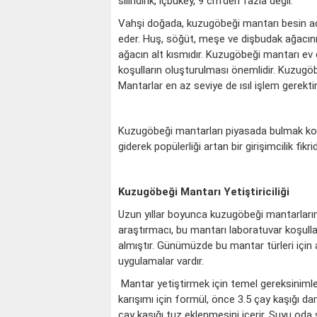
silindirik, içbükey, 9 cm'den fazla değil.
Vahşi doğada, kuzugöbeği mantarı besin açıs
eder. Huş, söğüt, meşe ve dişbudak ağacın
ağacın alt kısmıdır. Kuzugöbeği mantarı ev e
koşulların oluşturulması önemlidir. Kuzugöbeği
Mantarlar en az seviye de ısıl işlem gerekt
Kuzugöbeği mantarları piyasada bulmak kol
giderek popülerliği artan bir girişimcilik fikrid
Kuzugöbeği Mantarı Yetiştiriciliği
Uzun yıllar boyunca kuzugöbeği mantarlarının 
araştırmacı, bu mantarı laboratuvar koşulla
almıştır. Günümüzde bu mantar türleri içi
uygulamalar vardır.
Mantar yetiştirmek için temel gereksinimler
karışımı için formül, önce 3.5 çay kaşığı 
çay kaşığı tuz eklenmesini içerir. Suyu od