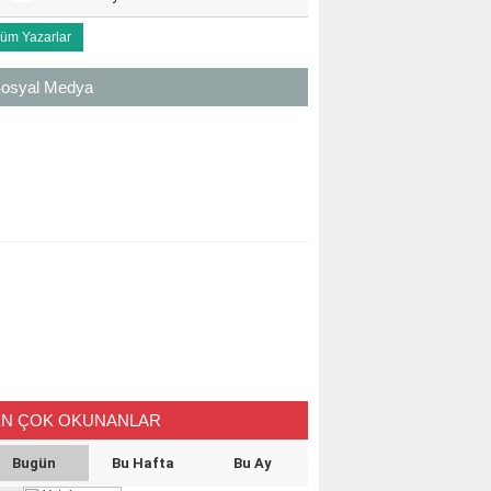
üm Yazarlar
osyal Medya
EN ÇOK OKUNANLAR
Bugün
Bu Hafta
Bu Ay