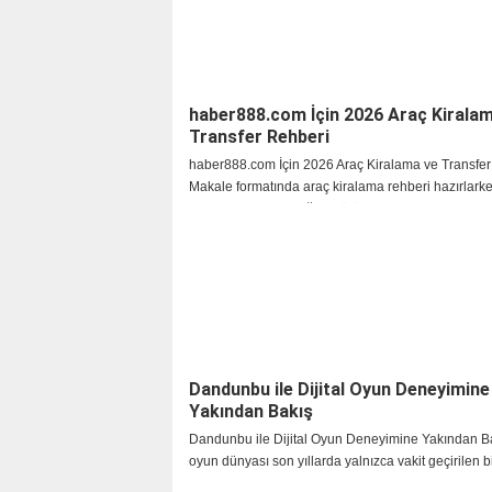
haber888.com İçin 2026 Araç Kirala
Transfer Rehberi
haber888.com İçin 2026 Araç Kiralama ve Transfer
Makale formatında araç kiralama rehberi hazırlark
araç seçimi, yolculuğun bütün akışını etkileyen prati
haline geldi. İncelediğimizde gördük ki
Dandunbu ile Dijital Oyun Deneyimine
Yakından Bakış
Dandunbu ile Dijital Oyun Deneyimine Yakından Bak
oyun dünyası son yıllarda yalnızca vakit geçirilen b
olmaktan çıkarak, kullanıcıların yeni deneyimler keş