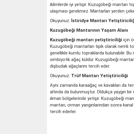
iklimlerde iyi yetişir. Kuzugöbeği mantarı t
ulaşması gerekmez. Mantarları yerden çeke
Okuyunuz:
İstiridye Mantarı Yetiştiricili
Kuzugöbeği Mantarının Yaşam Alanı
Kuzugöbeği mantarı yetiştiriciliği
için ö
Kuzugöbeği mantarları tipik olarak nemli to
genellikle kumlu topraklarda bulunabilir. Bu
simbiyotik ağaç küldür. Kuzugöbeği mantarı
dişbudak ağaçlarını tercih eder.
Okuyunuz:
Trüf Mantarı Yetiştiriciliği
Aynı zamanda karaağaç ve kavakları da terci
altında da bulunmuştur. Oldukça yaygın b
ılıman bölgelerinde yetişir. Kuzugöbeği man
mantarı, orman yangınlarından sonra kanal kıy
tercih ederler.