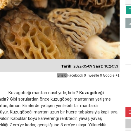
T
S
Tarih:
2022-05-09
Saat:
10:24:53
Site
0
Facebook
0
Tweetle
0
Google
+1
Kuzugöbeği mantarı nasıl yetiştirilir?
Kuzugöbeği
mıdır? Gibi sorulardan önce kuzugöbeği mantarının yetişme
ı, ılıman iklimlerde yetişen yenilebilir bir mantardır.
yür. Kuzugöbeği mantarı uzun bir hücre tabakasıyla kaplı sıra
ya ovaldir. Kabuklar koyu kahverengi renktedir, yavaş yavaş
iği 7 cm'ye kadar, genişliği ise 8 cm'ye ulaşır. Yükseklik