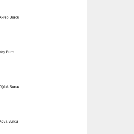
TERAZİ
AKREP
YAY
OĞLAK