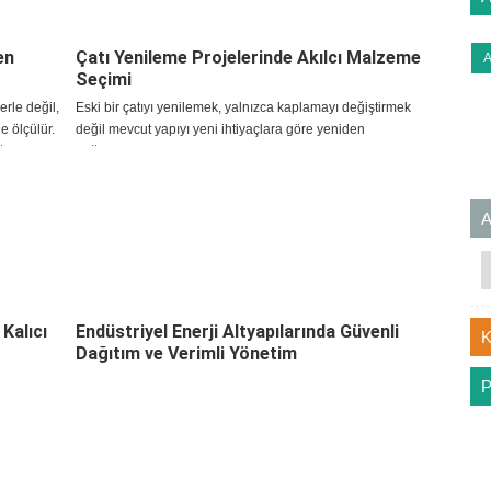
en
Çatı Yenileme Projelerinde Akılcı Malzeme
Seçimi
erle değil,
Eski bir çatıyı yenilemek, yalnızca kaplamayı değiştirmek
e ölçülür.
değil mevcut yapıyı yeni ihtiyaçlara göre yeniden
ğı ve
değerlendirmektir. Çatı yenileme işlerinde ilk adım, mevcut
kaplamanın neden performans kaybettiğini belirlemekt
Kalıcı
Endüstriyel Enerji Altyapılarında Güvenli
Dağıtım ve Verimli Yönetim