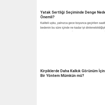
Yatak Sertliği Seçiminde Denge Ned
Önemli?
Kaliteli uyku, yalnızca gece boyunca geçirilen saatl
bedenin bu süre içinde ne kadar iyi dinlenebildiğiyl
Günlük yaşamın hızlandığı, ekran kullanımının arttı
çalışma düzeninin değiştiği günümüzd
Kirpiklerde Daha Kalkık Görünüm İçin 
Bir Yöntem Mümkün mü?