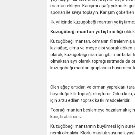
mantarı ekleyin. Karışımı aşağı yukarı iki g
sporları ile sıvıyı toplayın. Karışım çökerken
İlk yıl içinde kuzugöbeği mantarı yetiştirme
Kuzugöbeği mantarı yetiştiriciliği
oldukç
Kuzugöbeği mantarı, ormanın filtrelenmiş ış
kızılağaç, elma ve meşe gibi yaprak döken ağa
olarak, kuzugöbeği mantarı gibi mantarlar k
olmaktan ayrı olarak toprağı ısıtmada da ön
kuzugöbeği mantarı gruplarının büyümesi te
Ölen ağaç artıkları ve orman yaprakları tar
büyüdüğü killi toprağı oluşturur. Odun külü,
için arzu edilen toprak katkı maddeleridir.
Toprağı mantarı beslemeye hazırlamak için
karıştırabilirsiniz.
Kuzugöbeği mantarının büyümesi için sürekl
nemli olmalıdır. Klorlu musluk suyuna kıyasl