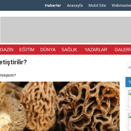
Haberler
Anasayfa
Mobil Site
Webmaste
GAZİN
EĞİTİM
DÜNYA
SAĞLIK
YAZARLAR
GALERİ
iştirilir?
tiştirilir?