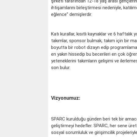
şirketi tarafından 12-18 yaş arası gençlerin 
ihtişamlarını birleştirmesi nedeniyle, katıl
eğlence” demişlerdir.
Katı kurallar, kısıtlı kaynaklar ve 6 haftalı
takımlar, sponsor bulmak, takım için bir m
boyutta bir robot dizayn edip programlamak
en yakın hissedip bu becerileri en çok öğre
yeteneklerini takımların gelişimi ve ilerle
son bulur.
Vizyonumuz:
SPARC kurulduğu günden beri tek bir amaca
geliştirmeyi hedefler. SPARC, her sene üretti
sosyal sorumluluk ve girişimcilik projeleri