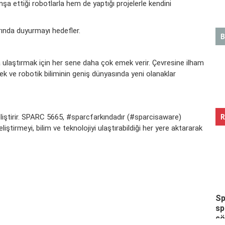
şa ettiği robotlarla hem de yaptığı projelerle kendini
arında duyurmayı hedefler.
B
na ulaştırmak için her sene daha çok emek verir. Çevresine ilham
rmek ve robotik biliminin geniş dünyasında yeni olanaklar
R
eliştirir. SPARC 5665, #sparcfarkındadır (#sparcisaware)
liştirmeyi, bilim ve teknolojiyi ulaştırabildiği her yere aktararak
Sp
sp
ç