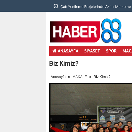
 Denge Neden Önemli?..
Çatı Yenileme Projelerinde Akılcı Malzeme 
ANASAYFA
SİYASET
SPOR
MAG
Biz Kimiz?
Anasayfa
MAKALE
Biz Kimiz?