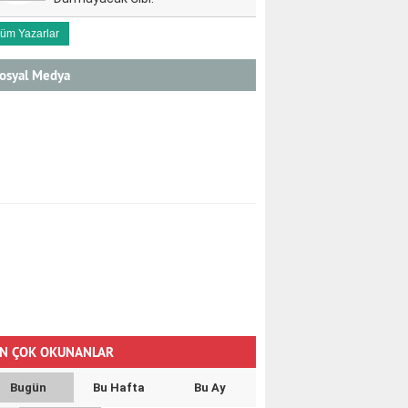
üm Yazarlar
osyal Medya
N ÇOK OKUNANLAR
Bugün
Bu Hafta
Bu Ay