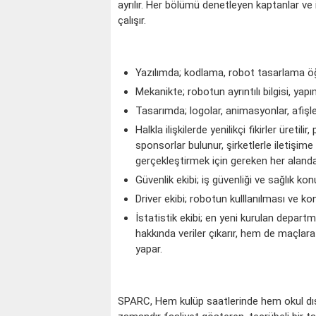
ayrılır. Her bölümü denetleyen kaptanlar ve 
çalışır.
Yazılımda; kodlama, robot tasarlama öğr
Mekanikte; robotun ayrıntılı bilgisi, yapı
Tasarımda; logolar, animasyonlar, afişler y
Halkla ilişkilerde yenilikçi fikirler üretili
sponsorlar bulunur, şirketlerle iletişime 
gerçekleştirmek için gereken her alanda 
KOÇ
Güvenlik ekibi; iş güvenliği ve sağlık ko
Driver ekibi; robotun kulllanılması ve ko
İstatistik ekibi; en yeni kurulan depart
hakkında veriler çıkarır, hem de maçlar
yapar.
SPARC, Hem kulüp saatlerinde hem okul dışı 