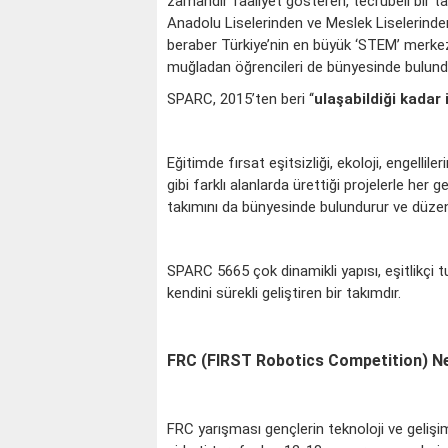
zamandır faaliyet gösteren, tecrübeli bir 
Anadolu Liselerinden ve Meslek Liselerinde
beraber Türkiye’nin en büyük ‘STEM’ merkez
muğladan öğrencileri de bünyesinde bulund
SPARC, 2015’ten beri ‘‘
ulaşabildiği kadar
Eğitimde fırsat eşitsizliği, ekoloji, engelli
gibi farklı alanlarda ürettiği projelerle her 
takımını da bünyesinde bulundurur ve düzenli
SPARC 5665 çok dinamikli yapısı, eşitlikçi
kendini sürekli geliştiren bir takımdır.
FRC (FIRST Robotics Competition) N
FRC yarışması gençlerin teknoloji ve gelişim