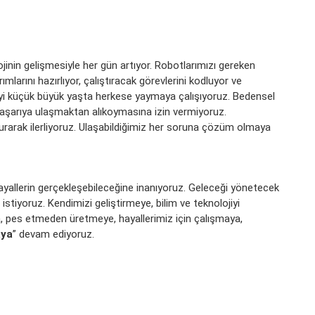
jinin gelişmesiyle her gün artıyor. Robotlarımızı gereken
mlarını hazırlıyor, çalıştıracak görevlerini kodluyor ve
iyi küçük büyük yaşta herkese yaymaya çalışıyoruz. Bedensel
zi başarıya ulaşmaktan alıkoymasına izin vermiyoruz.
urarak ilerliyoruz. Ulaşabildiğimiz her soruna çözüm olmaya
ayallerin gerçekleşebileceğine inanıyoruz. Geleceği yönetecek
istiyoruz. Kendimizi geliştirmeye, bilim ve teknolojiyi
 pes etmeden üretmeye, hayallerimiz için çalışmaya,
aya
” devam ediyoruz.