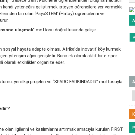
takım) . Sadece Saint Pulcherie öğrencilerinden oluşmamaktadır.
n kendi yeteneğini geliştirmek isteyen öğrencilere yer vermekle
lerinden biri olan ‘PayaSTEM’ (Hatay) öğrencilerini ve
urur.
A
 insana ulaşmak
’’ mottosu doğrultusunda çalışır.
lerin sosyal hayata adapte olması, Afrika’da inovatif köy kurmak,
geçen yıl erişim ağını genişletir. Buna ek olarak aktif bir e-spor
 olarak etkinlikler organize eder.
A
 tutumu, yenilikçi projeleri ve “SPARC FARKINDADIR” mottosuyla
edir?
K
P
e olan ilgilerini ve katılımlarını artırmak amacıyla kurulan FIRST