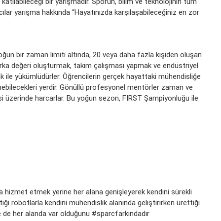
katılabileceği bir yarışmadır. Sporun, bilim ve teknolojinin tüm
ımcılar yarışma hakkında “Hayatınızda karşılaşabileceğiniz en zor
k yoğun bir zaman limiti altında, 20 veya daha fazla kişiden oluşan
arka değeri oluşturmak, takım çalışması yapmak ve endüstriyel
 ile yükümlüdürler. Öğrencilerin gerçek hayattaki mühendisliğe
nebilecekleri yerdir. Gönüllü profesyonel mentörler zaman ve
mesi üzerinde harcarlar. Bu yoğun sezon, FIRST Şampiyonluğu ile
 hizmet etmek yerine her alana genişleyerek kendini sürekli
ği robotlarla kendini mühendislik alanında geliştirirken ürettiği
yle de her alanda var olduğunu #sparcfarkındadır