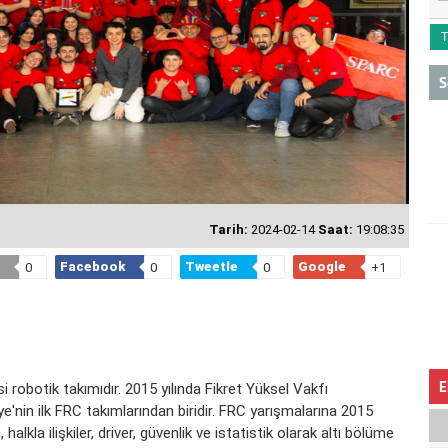
T
S
Tarih:
2024-02-14
Saat:
19:08:35
Facebook
Tweetle
Google
0
0
0
+1
E
 robotik takımıdır. 2015 yılında Fikret Yüksel Vakfı
ye'nin ilk FRC takımlarından biridir. FRC yarışmalarına 2015
halkla ilişkiler, driver, güvenlik ve istatistik olarak altı bölüme