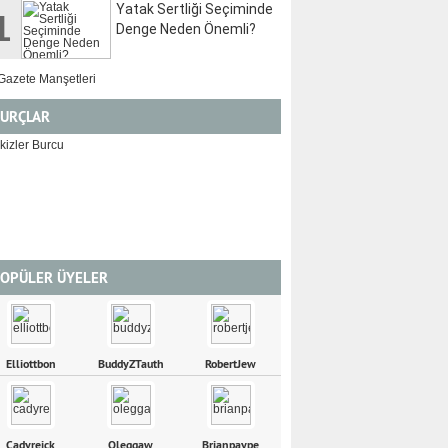
Yatak Sertliği Seçiminde
1
Denge Neden Önemli?
URÇLAR
İKİZLER
YENGEÇ
OPÜLER ÜYELER
Elliottbon
BuddyZTauth
RobertJew
Cadyreick
Oleggaw
Brianpaype