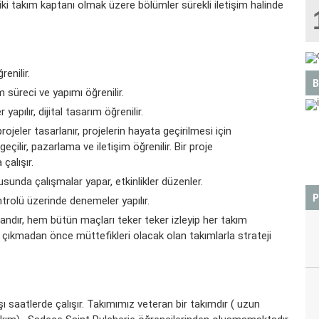
iki takım kaptanı olmak üzere bölümler sürekli iletişim halinde
enilir.
B
m süreci ve yapımı öğrenilir.
apılır, dijital tasarım öğrenilir.
r, projeler tasarlanır, projelerin hayata geçirilmesi için
geçilir, pazarlama ve iletişim öğrenilir. Bir proje
çalışır.
BOĞA
nusunda çalışmalar yapar, etkinlikler düzenler.
P
ntrolü üzerinde denemeler yapılır.
mandır, hem bütün maçları teker teker izleyip her takım
a çıkmadan önce müttefikleri olacak olan takımlarla strateji
saatlerde çalışır. Takımımız veteran bir takımdır ( uzun