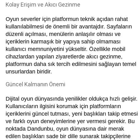
Kolay Erişim ve Akıcı Gezinme
Oyun severler için platformun teknik açıdan rahat
kullanılabilmesi de önemli bir avantajdır. Sayfaların
düzenli açılması, menülerin anlaşılır olması ve
içeriklerin karmaşık bir yapıya sahip olmaması
kullanıcı memnuniyetini yükseltir. Özellikle mobil
cihazlardan yapılan ziyaretlerde akıcı gezinme,
platformun daha sık tercih edilmesini sağlayan temel
unsurlardan biridir.
Güncel Kalmanın Önemi
Dijital oyun dünyasında yenilikler oldukça hızlı gelişir.
Kullanıcıların ilgisini korumak için platformların
içeriklerini güncel tutması, yeni başlıkları takip etmesi
ve farklı oyun deneyimlerine yer vermesi gerekir. Bu
noktada Dandunbu, oyun dünyasına dair merak
edilen başlıkları sade bir dille sunarak takipçilerine