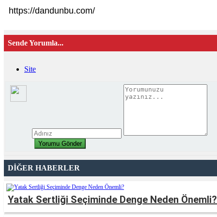
https://dandunbu.com/
Sende Yorumla...
Site
DİĞER HABERLER
Yatak Sertliği Seçiminde Denge Neden Önemli?