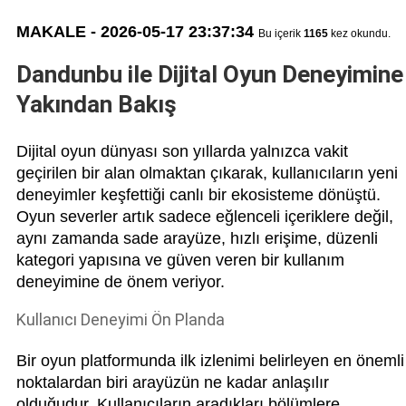
MAKALE - 2026-05-17 23:37:34
Bu içerik
1165
kez okundu.
Dandunbu ile Dijital Oyun Deneyimine
Yakından Bakış
Dijital oyun dünyası son yıllarda yalnızca vakit
geçirilen bir alan olmaktan çıkarak, kullanıcıların yeni
deneyimler keşfettiği canlı bir ekosisteme dönüştü.
Oyun severler artık sadece eğlenceli içeriklere değil,
aynı zamanda sade arayüze, hızlı erişime, düzenli
kategori yapısına ve güven veren bir kullanım
deneyimine de önem veriyor.
Kullanıcı Deneyimi Ön Planda
Bir oyun platformunda ilk izlenimi belirleyen en önemli
noktalardan biri arayüzün ne kadar anlaşılır
olduğudur. Kullanıcıların aradıkları bölümlere