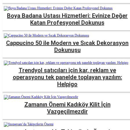
Boya Badana Ustası Hizmetleri: Evinize Değer
Katan Profesyonel Dokunuş
Cappucino 50 ile Modern ve Sıcak Dekorasyon
Dokunuşu
Trendyol satıcıları için kar, reklam ve
operasyonu tek panelde toplayan yazılım:
Helpigo
Zamanın Önemi Kadıköy Kilit İçin
Vazgeçilmezdir