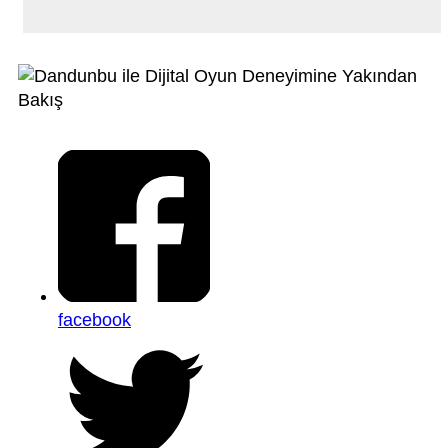
facebook