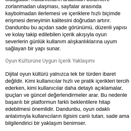
zorlanmadan ulaşması, sayfalar arasında
kaybolmadan ilerlemesi ve içeriklere hızlı biçimde
erişmesi deneyimin kalitesini doğrudan artırır.
Dandunbu bu açıdan sade görünümü, düzenli yapısı
ve kolay takip edilebilen içerik akışıyla oyun
severlerin günlük kullanım alışkanlıklarına uyum
sağlayan bir yapı sunar.
Oyun Kültürüne Uygun İçerik Yaklaşımı
Dijital oyun kültürü yalnızca tek bir türden ibaret
değildir. Kimi kullanıcılar hızlı ve pratik içerikleri tercih
ederken, kimi kullanıcılar daha detaylı açıklamalar,
ipuçları ve güncel değerlendirmeler arar. Bu nedenle
başarılı bir platformun farklı beklentilere hitap
edebilmesi önemlidir. Dandunbu, oyun odaklı
anlatımıyla kullanıcıların ilgisini canlı tutan, sade ama
bilgilendirici bir yaklaşım benimser.