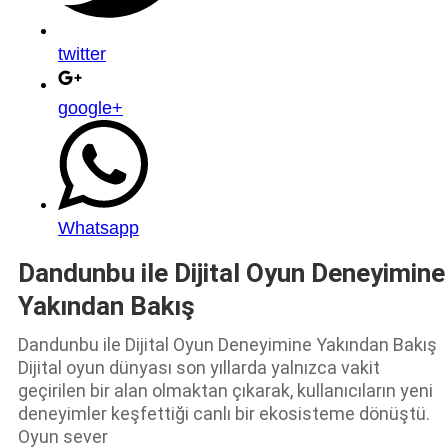
twitter
google+
Whatsapp
Dandunbu ile Dijital Oyun Deneyimine
Yakından Bakış
Dandunbu ile Dijital Oyun Deneyimine Yakından Bakış
Dijital oyun dünyası son yıllarda yalnızca vakit
geçirilen bir alan olmaktan çıkarak, kullanıcıların yeni
deneyimler keşfettiği canlı bir ekosisteme dönüştü.
Oyun sever