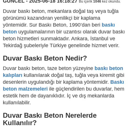
GÜNCEL - 2025-06-18 16:18:27
Bu içerik
1046
kez okundu.
Duvar baskı beton, mekanlara doğal taş veya tuğla
görünümü kazandıran yenilikçi bir kaplama
yöntemidir. Sur Baskı Beton, 1990’dan beri
baskı
beton
uygulamalarının bir uzantısı olarak duvar baskı
beton hizmetleri sunmaktadır. Ankara, İstanbul ve
Tekirdağ şubeleriyle Türkiye genelinde hizmet verir.
Duvar Baskı Beton Nedir?
Duvar baskı beton, taze beton yüzeyine
baskı beton
kalıpları
kullanılarak doğal taş, tuğla veya kiremit gibi
desenlerin uygulandığı bir kaplama yöntemidir.
Baskı
beton malzemeleri
ile güçlendirilen bu duvarlar, hem
estetik hem de dayanıklıdır. İç ve dış mekanlarda
kullanılabilir.
Duvar Baskı Beton Nerelerde
Kullanılır?