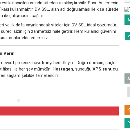
esi kullanıcıları anında siteden uzaklaştırabilir. Bunu önlemenin
fikası kullanmaktır. DV SSL, alan adı doğrulaması ile kısa sürede
ü ile çalışmasını sağlar.
A
eleri ve ilk defa yayınlanacak siteler için DV SSL ideal çözümdür.
reci sizin için zahmetsiz hâle getirir. Hem kullanıcı güvenini
sıralamalar elde edersiniz.
n Verin
er mevcut projenizi büyütmeyi hedefleyin… Doğru domain, güçlü
rtifikası ile her şey mümkün.
Hostagen
, sunduğu
VPS sunucu
,
 en sağlam şekilde temellendirir.
A
K
P