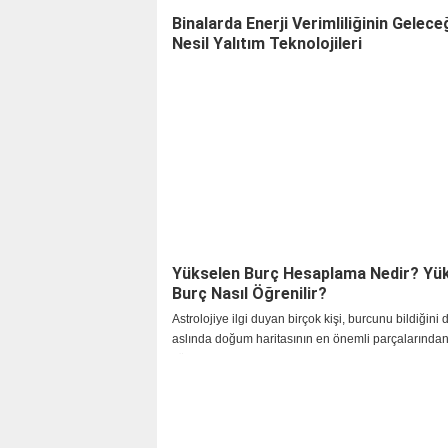
Binalarda Enerji Verimliliğinin Geleceğ
Nesil Yalıtım Teknolojileri
Yükselen Burç Hesaplama Nedir? Yü
Burç Nasıl Öğrenilir?
Astrolojiye ilgi duyan birçok kişi, burcunu bildiğin
aslında doğum haritasının en önemli parçalarından 
yükselen burç hesaplama hakkında yeterince bilgi 
olmayabilir. Güneş burcu kişiliğin temel özelliklerin
yansıtırken, yükselen burç kişinin dış dünyaya nası
göründüğünü, insanlarla ilk iletişimini ve yaşam ya
ortaya koyar.