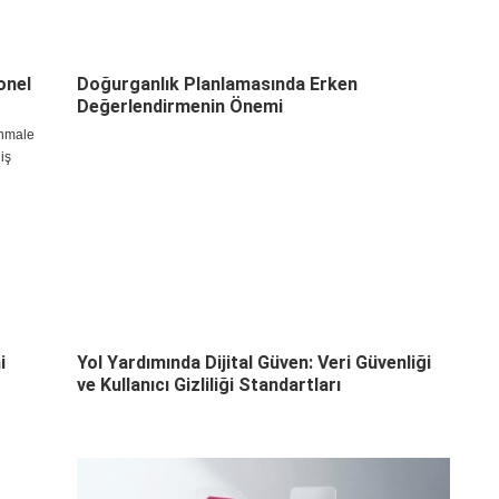
onel
Doğurganlık Planlamasında Erken
Değerlendirmenin Önemi
ihmale
iş
nforunuzu
 noktada,
yla Akın
i
Yol Yardımında Dijital Güven: Veri Güvenliği
ve Kullanıcı Gizliliği Standartları