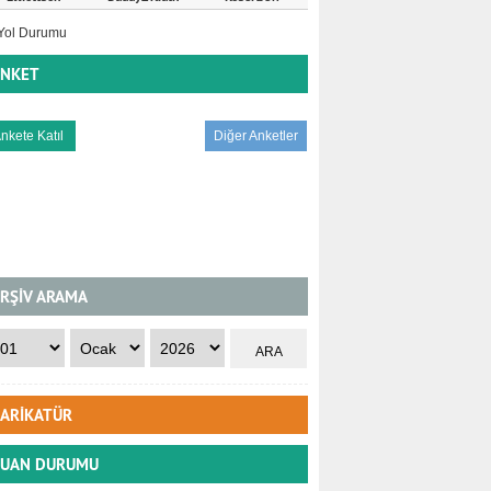
NKET
Diğer Anketler
RŞİV ARAMA
ARİKATÜR
UAN DURUMU