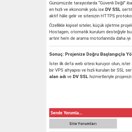
Günümüzde tarayıcılarda “Güvenli Değil” ibar
en hızlı ve ekonomik yolu ise
DV SSL
serti
aktif hâle gelir ve sitenizin HTTPS protokol
Özellikle kişisel siteler, küçük işletme proj
Hostagen, otomatik kurulum desteğiyle bu sü
artırır hem de arama motorlarında daha iyi 
Sonuç: Projenize Doğru Başlangıçla Yö
İster ilk defa web sitesi kuruyor olun, ist
bir VPS altyapısı ve hızlı kurulan bir SSL se
alan adı
ve
DV SSL
hizmetleriyle projenizi
Sende Yorumla...
Site Yorumları