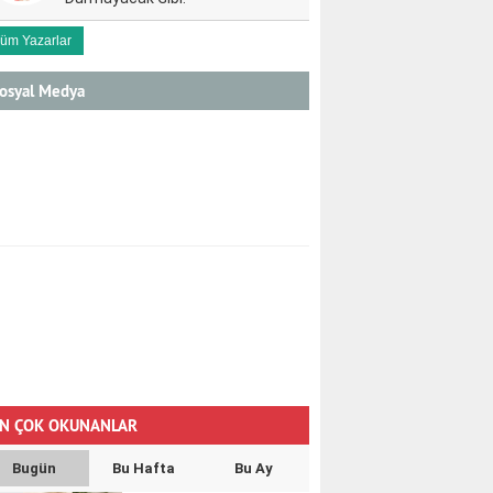
üm Yazarlar
osyal Medya
N ÇOK OKUNANLAR
Bugün
Bu Hafta
Bu Ay