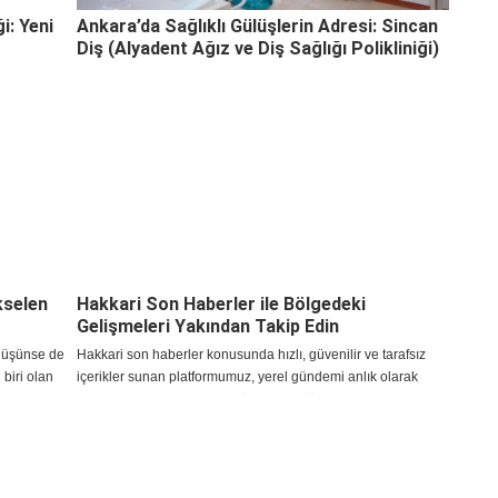
i: Yeni
Ankara’da Sağlıklı Gülüşlerin Adresi: Sincan
Diş (Alyadent Ağız ve Diş Sağlığı Polikliniği)
kselen
Hakkari Son Haberler ile Bölgedeki
Gelişmeleri Yakından Takip Edin
i düşünse de
Hakkari son haberler konusunda hızlı, güvenilir ve tarafsız
biri olan
içerikler sunan platformumuz, yerel gündemi anlık olarak
sahibi
okuyucularına ulaştırarak bölgenin en önemli bilgi
i
kaynaklarından biri olmayı sürdürüyor.
l
klaşımını