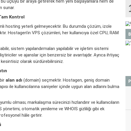
, bu üçlüyü bir araya getirerek hem yeni başlayanlara hem de
üm sunar.
Tam Kontrol
mlı hosting yeterli gelmeyecektir. Bu durumda çözüm, izole
tır. Hostagen’in VPS çözümleri, her kullanıcıya özel CPU, RAM
B
bilir, sistem yapılandırmaları yapılabilir ve işletim sistemi
liştiriciler ve ajanslar için benzersiz bir avantajdır. Ayrıca ihtiyaç
i kesintisiz olarak sürdürebilirsiniz.
İKİZLER
ıtın
 bir
alan adı
(domain) seçmektir. Hostagen, geniş domain
P
ısı ile kullanıcılarına saniyeler içinde uygun alan adlarını bulma
 uyumlu olması; markalaşma sürecinizi hızlandırır ve kullanıcıların
S yönetimi, otomatik yenileme ve WHOIS gizliliği gibi ek
ofesyonel hâle getirir.
ü