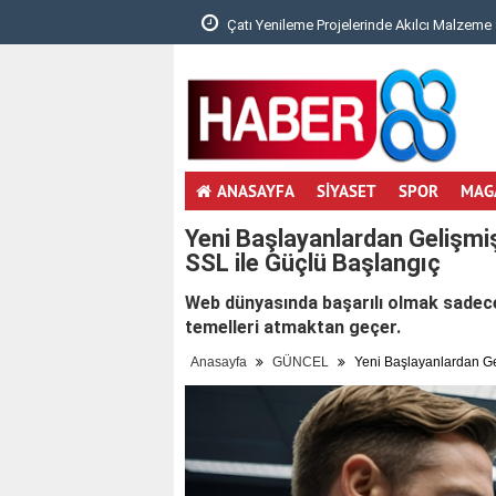
e Akılcı Malzeme Seç..
İçerik Üreticileri İçin Dengeli Etkileşim Str..
ANASAYFA
SİYASET
SPOR
MAG
Yeni Başlayanlardan Gelişmi
SSL ile Güçlü Başlangıç
Web dünyasında başarılı olmak sadece
temelleri atmaktan geçer.
Anasayfa
GÜNCEL
Yeni Başlayanlardan Ge