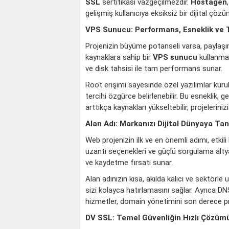
SSL
sertifikası vazgeçilmezdir.
Hostagen
gelişmiş kullanıcıya eksiksiz bir dijital çöz
VPS Sunucu: Performans, Esneklik ve 
Projenizin büyüme potanseli varsa, paylaşı
kaynaklara sahip bir
VPS sunucu
kullanmak
ve disk tahsisi ile tam performans sunar.
Root erişimi sayesinde özel yazılımlar kurula
tercihi özgürce belirlenebilir. Bu esneklik, ge
arttıkça kaynakları yükseltebilir, projeleriniz
KOÇ
BOĞA
Alan Adı: Markanızı Dijital Dünyaya Tan
Web projenizin ilk ve en önemli adımı, etkili
uzantı seçenekleri ve güçlü sorgulama altyap
ve kaydetme fırsatı sunar.
Alan adınızın kısa, akılda kalıcı ve sektörle
sizi kolayca hatırlamasını sağlar. Ayrıca DN
hizmetler, domain yönetimini son derece pr
DV SSL: Temel Güvenliğin Hızlı Çözüm