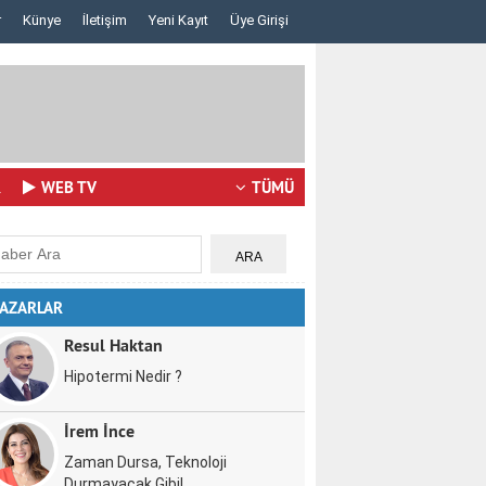
r
Künye
İletişim
Yeni Kayıt
Üye Girişi
Lazerden Korktuğunuz İçin Gözlüğe Mahkûm Olma..
İstanbul Pizza 
R
WEB TV
TÜMÜ
AZARLAR
Resul Haktan
Hipotermi Nedir ?
İrem İnce
Zaman Dursa, Teknoloji
Durmayacak Gibi!