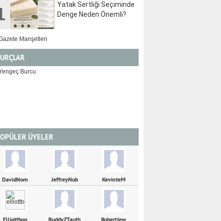
Yatak Sertliği Seçiminde
1
Denge Neden Önemli?
URÇLAR
YENGEÇ
ASLAN
OPÜLER ÜYELER
DavidNom
JeffreyNub
KevinteM
Elliottbon
BuddyZTauth
RobertJew