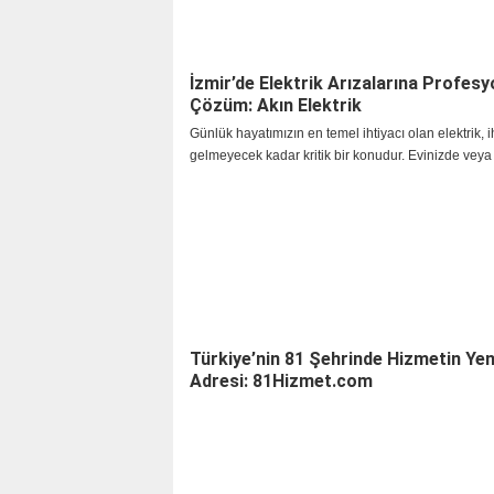
İzmir’de Elektrik Arızalarına Profesy
Çözüm: Akın Elektrik
Günlük hayatımızın en temel ihtiyacı olan elektrik, 
gelmeyecek kadar kritik bir konudur. Evinizde veya 
yerinizde aniden meydana gelen bir arıza, hem ko
hem de güvenliğinizi tehlikeye atabilir. İşte tam bu
İzmir genelinde profesyonel ve hızlı hizmet anlayışı
Elektrik devreye giriyor.
Türkiye’nin 81 Şehrinde Hizmetin Yen
Adresi: 81Hizmet.com