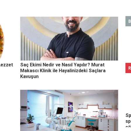
B
Lezzet
Saç Ekimi Nedir ve Nasıl Yapılır? Murat
R
Makascı Klinik ile Hayalinizdeki Saçlara
Kavuşun
Sp
sp
ç