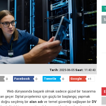
T
S
Tarih:
2025-06-05
Saat:
11:43:43
Facebook
Tweetle
Google
0
0
0
+1
Web dünyasında başarılı olmak sadece güzel bir tasarıma
E
n geçer. Dijital projeleriniz için güçlü bir başlangıç yapmak
, doğru seçilmiş bir
alan adı
ve temel güvenliği sağlayan bir
DV