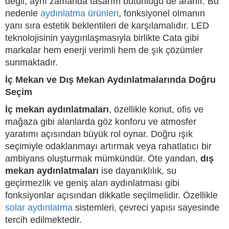
değil, aynı zamanda tasarım bütünlüğü de aranır. Bu
nedenle
aydınlatma ürünleri
, fonksiyonel olmanın
yanı sıra estetik beklentileri de karşılamalıdır. LED
teknolojisinin yaygınlaşmasıyla birlikte Cata gibi
markalar hem enerji verimli hem de şık çözümler
sunmaktadır.
İç Mekan ve Dış Mekan Aydınlatmalarında Doğru
Seçim
İç mekan aydınlatmaları
, özellikle konut, ofis ve
mağaza gibi alanlarda göz konforu ve atmosfer
yaratımı açısından büyük rol oynar. Doğru ışık
seçimiyle odaklanmayı artırmak veya rahatlatıcı bir
ambiyans oluşturmak mümkündür. Öte yandan,
dış
mekan aydınlatmaları
ise dayanıklılık, su
geçirmezlik ve geniş alan aydınlatması gibi
fonksiyonlar açısından dikkatle seçilmelidir. Özellikle
solar aydınlatma
sistemleri, çevreci yapısı sayesinde
tercih edilmektedir.