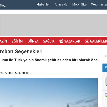
Haberler
Anasayfa
Mobil Site
Webmaste
Seç..
Göz Çizdirme Eskide Kaldı: Görme Kusurlarının..
AZİN
EĞİTİM
DÜNYA
SAĞLIK
YAZARLAR
GALERİLE
Ambarı Seçenekleri
u ile Türkiye'nin önemli şehirlerinden biri olarak öne
Y
iyat Ambarı Seçenekleri