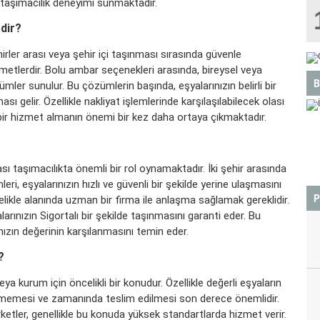
 taşımacılık deneyimi sunmaktadır.
dir?
hirler arası veya şehir içi taşınması sırasında güvenle
metlerdir.
Bolu ambar
seçenekleri arasında, bireysel veya
B
mler sunulur. Bu çözümlerin başında, eşyalarınızın belirli bir
 gelir. Özellikle nakliyat işlemlerinde karşılaşılabilecek olası
 bir hizmet almanın önemi bir kez daha ortaya çıkmaktadır.
BOĞA
ası taşımacılıkta önemli bir rol oynamaktadır. İki şehir arasında
eri, eşyalarınızın hızlı ve güvenli bir şekilde yerine ulaşmasını
P
ikle alanında uzman bir firma ile anlaşma sağlamak gereklidir.
arınızın Sigortalı bir şekilde taşınmasını garanti eder. Bu
nızın değerinin karşılanmasını temin eder.
?
eya kurum için öncelikli bir konudur. Özellikle değerli eşyaların
örmemesi ve zamanında teslim edilmesi son derece önemlidir.
ketler, genellikle bu konuda yüksek standartlarda hizmet verir.