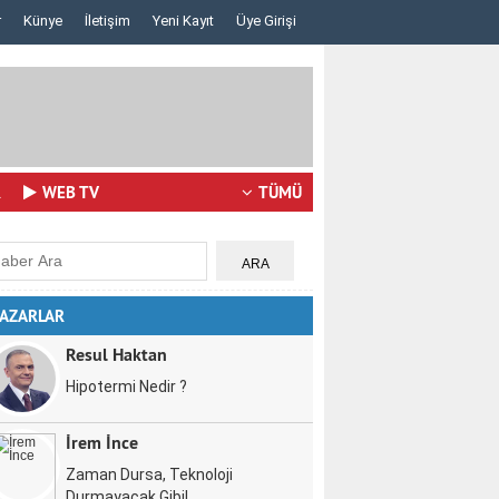
r
Künye
İletişim
Yeni Kayıt
Üye Girişi
Lazerden Korktuğunuz İçin Gözlüğe Mahkûm Olma..
İstanbul Pizza 
R
WEB TV
TÜMÜ
AZARLAR
Resul Haktan
Hipotermi Nedir ?
İrem İnce
Zaman Dursa, Teknoloji
Durmayacak Gibi!