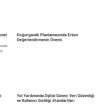
l
klaşımını
onel
Doğurganlık Planlamasında Erken
Değerlendirmenin Önemi
ihmale
iş
nforunuzu
 noktada,
yla Akın
i
Yol Yardımında Dijital Güven: Veri Güvenliği
ve Kullanıcı Gizliliği Standartları