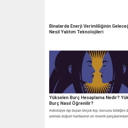
Binalarda Enerji Verimliliğinin Geleceğ
Nesil Yalıtım Teknolojileri
Yükselen Burç Hesaplama Nedir? Yü
Burç Nasıl Öğrenilir?
Astrolojiye ilgi duyan birçok kişi, burcunu bildiğin
aslında doğum haritasının en önemli parçalarından 
yükselen burç hesaplama hakkında yeterince bilgi 
olmayabilir. Güneş burcu kişiliğin temel özelliklerin