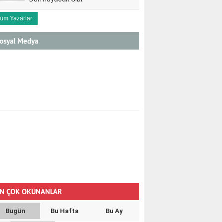
üm Yazarlar
osyal Medya
N ÇOK OKUNANLAR
Bugün
Bu Hafta
Bu Ay