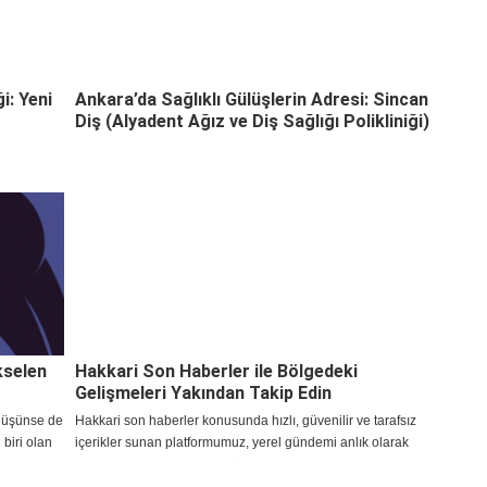
i: Yeni
Ankara’da Sağlıklı Gülüşlerin Adresi: Sincan
Diş (Alyadent Ağız ve Diş Sağlığı Polikliniği)
kselen
Hakkari Son Haberler ile Bölgedeki
Gelişmeleri Yakından Takip Edin
i düşünse de
Hakkari son haberler konusunda hızlı, güvenilir ve tarafsız
biri olan
içerikler sunan platformumuz, yerel gündemi anlık olarak
sahibi
okuyucularına ulaştırarak bölgenin en önemli bilgi
i
kaynaklarından biri olmayı sürdürüyor.