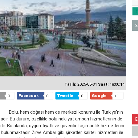
T
S
Tarih:
2025-05-31
Saat:
18:00:14
Facebook
Tweetle
Google
0
0
0
+1
Bolu, hem doğası hem de merkezi konumu ile Türkiye'nin
adır. Bu durum, özellikle
bolu nakliyat ambarı
hizmetlerinin de
E
. Bu alanda, uygun fiyatlı ve güvenilir taşımacılık hizmetlerini
ulunmaktadır. Zirve Ambar gibi şirketler, kaliteli hizmetleri ile