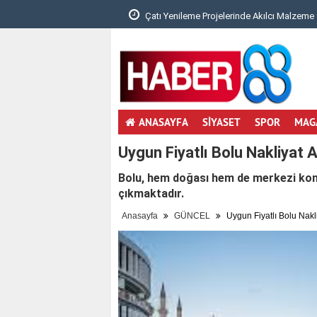
 Denge Neden Önemli?..
Çatı Yenileme Projelerinde Akılcı Malzeme 
ANASAYFA
SİYASET
SPOR
MAG
Uygun Fiyatlı Bolu Nakliyat 
Bolu, hem doğası hem de merkezi konum
çıkmaktadır.
Anasayfa
GÜNCEL
Uygun Fiyatlı Bolu Nakl