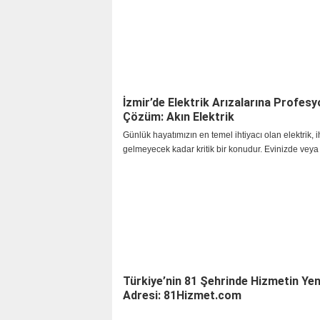
yansıtırken, yükselen burç kişinin dış dünyaya nası
göründüğünü, insanlarla ilk iletişimini ve yaşam ya
ortaya koyar.
İzmir’de Elektrik Arızalarına Profesy
Çözüm: Akın Elektrik
Günlük hayatımızın en temel ihtiyacı olan elektrik, 
gelmeyecek kadar kritik bir konudur. Evinizde veya 
yerinizde aniden meydana gelen bir arıza, hem ko
hem de güvenliğinizi tehlikeye atabilir. İşte tam bu
İzmir genelinde profesyonel ve hızlı hizmet anlayışı
Elektrik devreye giriyor.
Türkiye’nin 81 Şehrinde Hizmetin Yen
Adresi: 81Hizmet.com