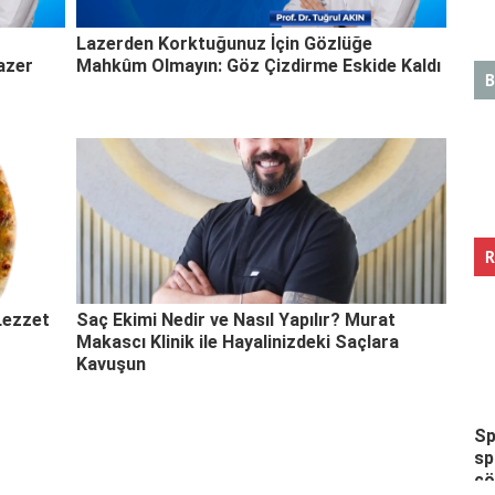
Lazerden Korktuğunuz İçin Gözlüğe
Lazer
Mahkûm Olmayın: Göz Çizdirme Eskide Kaldı
B
R
Lezzet
Saç Ekimi Nedir ve Nasıl Yapılır? Murat
Makascı Klinik ile Hayalinizdeki Saçlara
Kavuşun
Sp
sp
ç