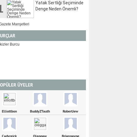
Yatak Sertliği Seçiminde
1
Denge Neden Önemli?
URÇLAR
İKİZLER
YENGEÇ
OPÜLER ÜYELER
Elliottbon
BuddyZTauth
RobertJew
Cadyreick
Oleggaw
Brianpaype