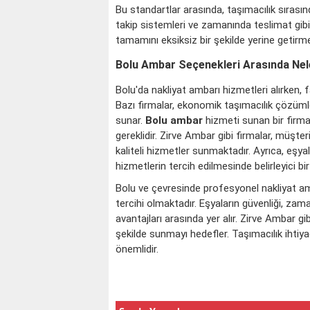
Bu standartlar arasında, taşımacılık sırası
takip sistemleri ve zamanında teslimat gibi u
tamamını eksiksiz bir şekilde yerine getirm
Bolu Ambar Seçenekleri Arasında Nel
Bolu'da nakliyat ambarı hizmetleri alırken, fa
Bazı firmalar, ekonomik taşımacılık çözümler
sunar.
Bolu ambar
hizmeti sunan bir firm
gereklidir. Zirve Ambar gibi firmalar, müşte
kaliteli hizmetler sunmaktadır. Ayrıca, eşy
hizmetlerin tercih edilmesinde belirleyici bi
Bolu ve çevresinde profesyonel nakliyat am
tercihi olmaktadır. Eşyaların güvenliği, zam
avantajları arasında yer alır. Zirve Ambar gib
şekilde sunmayı hedefler. Taşımacılık ihtiy
önemlidir.