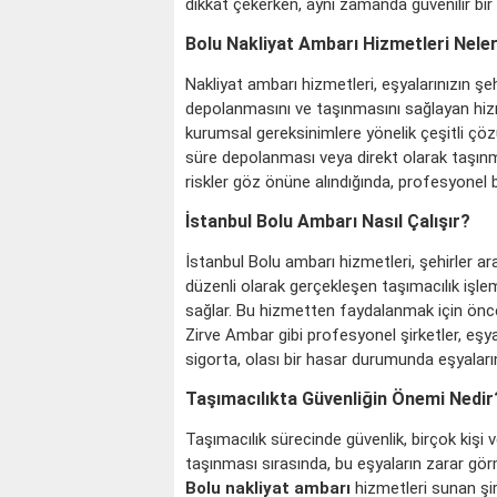
dikkat çekerken, aynı zamanda güvenilir bir
Bolu Nakliyat Ambarı Hizmetleri Neler
Nakliyat ambarı hizmetleri, eşyalarınızın şe
depolanmasını ve taşınmasını sağlayan hiz
kurumsal gereksinimlere yönelik çeşitli çözü
süre depolanması veya direkt olarak taşınması
riskler göz önüne alındığında, profesyonel
İstanbul Bolu Ambarı Nasıl Çalışır?
KOÇ
İstanbul Bolu ambarı
hizmetleri, şehirler ar
düzenli olarak gerçekleşen taşımacılık işleml
sağlar. Bu hizmetten faydalanmak için öncel
Zirve Ambar gibi profesyonel şirketler, eşyal
sigorta, olası bir hasar durumunda eşyaları
Taşımacılıkta Güvenliğin Önemi Nedir
Taşımacılık sürecinde güvenlik, birçok kişi v
taşınması sırasında, bu eşyaların zarar g
Bolu nakliyat ambarı
hizmetleri sunan şir