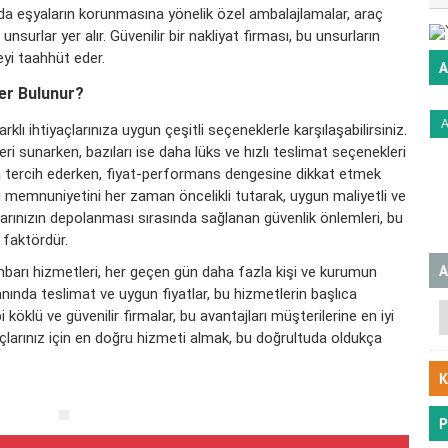
nda eşyaların korunmasına yönelik özel ambalajlamalar, araç
nsurlar yer alır. Güvenilir bir nakliyat firması, bu unsurların
eyi taahhüt eder.
A
er Bulunur?
rklı ihtiyaçlarınıza uygun çeşitli seçeneklerle karşılaşabilirsiniz.
i sunarken, bazıları ise daha lüks ve hızlı teslimat seçenekleri
a tercih ederken, fiyat-performans dengesine dikkat etmek
ri memnuniyetini her zaman öncelikli tutarak, uygun maliyetli ve
alarınızın depolanması sırasında sağlanan güvenlik önlemleri, bu
r faktördür.
A
barı hizmetleri, her geçen gün daha fazla kişi ve kurumun
anında teslimat ve uygun fiyatlar, bu hizmetlerin başlıca
i köklü ve güvenilir firmalar, bu avantajları müşterilerine en iyi
açlarınız için en doğru hizmeti almak, bu doğrultuda oldukça
K
P