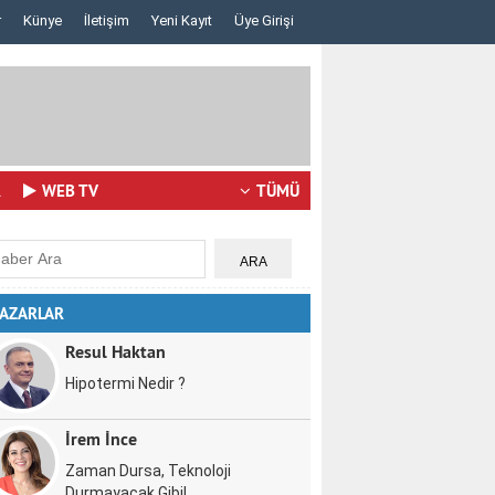
r
Künye
İletişim
Yeni Kayıt
Üye Girişi
Lazerden Korktuğunuz İçin Gözlüğe Mahkûm Olma..
İstanbul Pizza 
R
WEB TV
TÜMÜ
AZARLAR
Resul Haktan
Hipotermi Nedir ?
İrem İnce
Zaman Dursa, Teknoloji
Durmayacak Gibi!