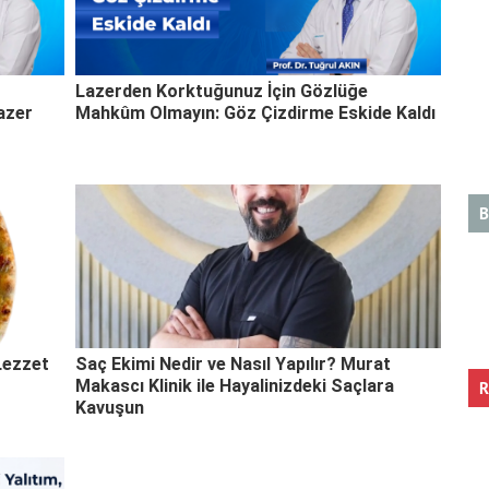
Lazerden Korktuğunuz İçin Gözlüğe
Lazer
Mahkûm Olmayın: Göz Çizdirme Eskide Kaldı
B
Lezzet
Saç Ekimi Nedir ve Nasıl Yapılır? Murat
Makascı Klinik ile Hayalinizdeki Saçlara
R
Kavuşun