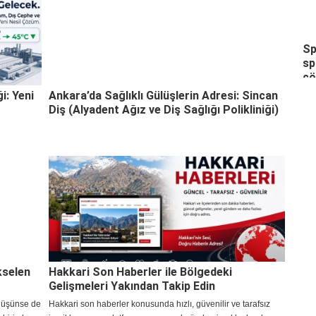
Sp
sp
ç
i: Yeni
Ankara’da Sağlıklı Gülüşlerin Adresi: Sincan
Diş (Alyadent Ağız ve Diş Sağlığı Polikliniği)
kselen
Hakkari Son Haberler ile Bölgedeki
Gelişmeleri Yakından Takip Edin
i düşünse de
Hakkari son haberler konusunda hızlı, güvenilir ve tarafsız