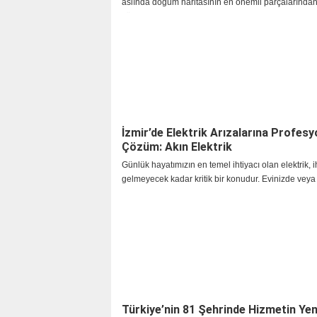
aslında doğum haritasının en önemli parçalarından 
yükselen burç hesaplama hakkında yeterince bilgi 
olmayabilir. Güneş burcu kişiliğin temel özelliklerin
yansıtırken, yükselen burç kişinin dış dünyaya nası
göründüğünü, insanlarla ilk iletişimini ve yaşam ya
ortaya koyar.
İzmir’de Elektrik Arızalarına Profesy
Çözüm: Akın Elektrik
Günlük hayatımızın en temel ihtiyacı olan elektrik, 
gelmeyecek kadar kritik bir konudur. Evinizde veya 
yerinizde aniden meydana gelen bir arıza, hem ko
hem de güvenliğinizi tehlikeye atabilir. İşte tam bu
İzmir genelinde profesyonel ve hızlı hizmet anlayışı
Elektrik devreye giriyor.
Türkiye’nin 81 Şehrinde Hizmetin Yen