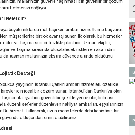
larınızın, mallarınızın güvenle taşınması için güvenilir bir çözüm
arruf etmenizi sağlıyor.
rı Nelerdir?
en veya büyük miktarda mal taşırken ambar hizmetlerine başvurur.
kler, müşterilerine birçok avantaj sunar. İlk olarak, bu hizmetler
ütülür ve taşıma süreci titizlikle planlanır. Uzman ekipler,
ağlar ve taşıma sırasında oluşabilecek riskleri en aza indirir.
, bu da taşınan mallarınızın ekstra güvence altında olduğunu
B
 Lojistik Desteği
 oldukça yaygındır.
İstanbul Çankırı ambarı
hizmetleri, özellikle
ireyler için ideal bir çözüm sunar. İstanbul'dan Çankırı'ya olan
aşınacak eşyaların güvenli bir şekilde yerine ulaştırılması
ında düzenli seferler düzenleyen nakliyat ambarları, eşyalarınızın
BOĞA
lar. Bu hizmeti kullanarak, uzun mesafelerde dahi kesintisiz bir
 an güvende olduğundan emin olabilirsiniz.
P
Adresi