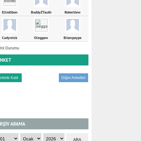
Elliottbon
BuddyZTauth
RobertJew
Cadyreick
Oleggaw
Brianpaype
NKET
Diğer Anketler
RŞİV ARAMA