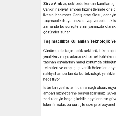
Zirve Ambar
, sektörde kendini kanıtlamış 
Çankırı nakliyat ambarı hizmetlerinde öne ç
ilkesini benimser. Geniş araç filosu, deneyim
taşımacılık ihtiyacınıza cevap verebilecek 
zamanda bu süreçte sizin yanınızda olarak h
çözümler sunar.
Taşımacılıkta Kullanılan Teknolojik Yen
Günümüzde taşımacılık sektörü, teknolojinin 
yeniliklerden yararlanarak hizmet kalitelerin
taşınan eşyalarının hangi konumda olduğunu 
teknikleri ve araç içi güvenlik önlemleri say
nakliyat ambarları da bu teknolojik yenilik
hedefliyor.
İster bireysel ister ticari amaçlı olsun, eşya
ambarı hizmetlerine başvurabilirsiniz. Güven
zorluklarıyla başa çıkabilir, eşyalarınızın 
lideri firmalar, bu süreçte size profesyonel 