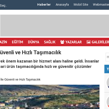
Haberler
Anasayfa
Mobil Site
Webmaste
Seç..
Göz Çizdirme Eskide Kaldı: Görme Kusurlarının..
AZİN
EĞİTİM
DÜNYA
SAĞLIK
YAZARLAR
GALERİLE
üvenli ve Hızlı Taşımacılık
k önem kazanan bir hizmet alanı haline geldi. İnsanlar
ari ürün taşımacılığında hızlı ve güvenilir çözümler
Y
İle Güvenli ve Hızlı Taşımacılık