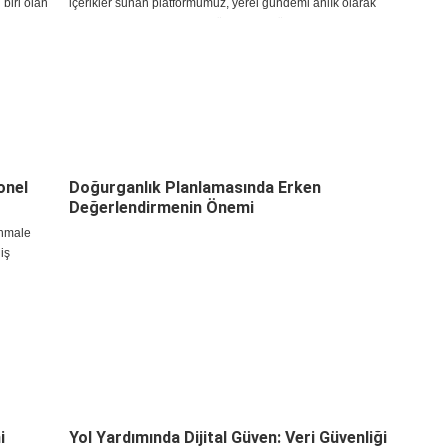
biri olan
içerikler sunan platformumuz, yerel gündemi anlık olarak
sahibi
okuyucularına ulaştırarak bölgenin en önemli bilgi
i
kaynaklarından biri olmayı sürdürüyor.
l
klaşımını
onel
Doğurganlık Planlamasında Erken
Değerlendirmenin Önemi
ihmale
iş
nforunuzu
 noktada,
yla Akın
i
Yol Yardımında Dijital Güven: Veri Güvenliği