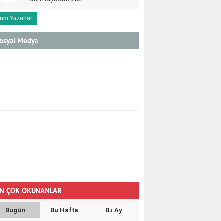
üm Yazarlar
osyal Medya
N ÇOK OKUNANLAR
Bugün
Bu Hafta
Bu Ay