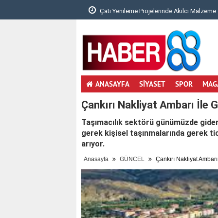
 Denge Neden Önemli?..
Çatı Yenileme Projelerinde Akılcı Malzeme 
ANASAYFA
SİYASET
SPOR
MAG
Çankırı Nakliyat Ambarı İle G
Taşımacılık sektörü günümüzde gidere
gerek kişisel taşınmalarında gerek tic
arıyor.
Anasayfa
GÜNCEL
Çankırı Nakliyat Ambarı 