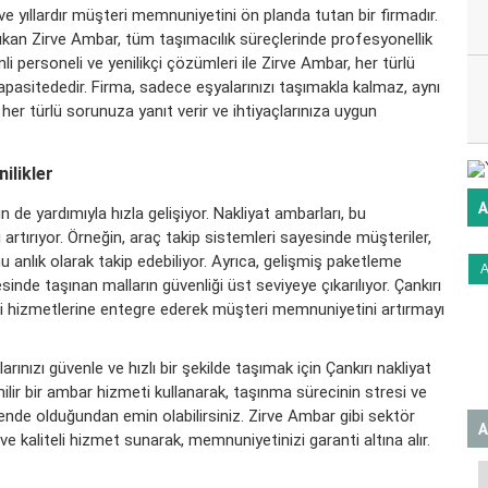
ve yıllardır müşteri memnuniyetini ön planda tutan bir firmadır.
ıkan Zirve Ambar, tüm taşımacılık süreçlerinde profesyonellik
li personeli ve yenilikçi çözümleri ile Zirve Ambar, her türlü
kapasitededir. Firma, sadece eşyalarınızı taşımakla kalmaz, aynı
er türlü sorunuza yanıt verir ve ihtiyaçlarınıza uygun
ilikler
A
de yardımıyla hızla gelişiyor. Nakliyat ambarları, bu
i artırıyor. Örneğin, araç takip sistemleri sayesinde müşteriler,
anlık olarak takip edebiliyor. Ayrıca, gelişmiş paketleme
esinde taşınan malların güvenliği üst seviyeye çıkarılıyor. Çankırı
leri hizmetlerine entegre ederek müşteri memnuniyetini artırmayı
larınızı güvenle ve hızlı bir şekilde taşımak için Çankırı nakliyat
ilir bir ambar hizmeti kullanarak, taşınma sürecinin stresi ve
güvende olduğundan emin olabilirsiniz. Zirve Ambar gibi sektör
A
ve kaliteli hizmet sunarak, memnuniyetinizi garanti altına alır.