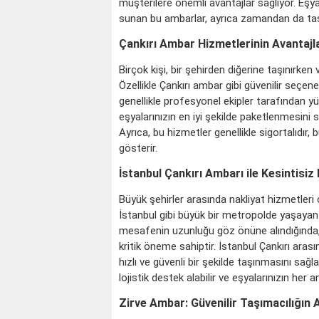
müşterilere önemli avantajlar sağlıyor. Eşya
sunan bu ambarlar, ayrıca zamandan da tas
Çankırı Ambar Hizmetlerinin Avantajla
Birçok kişi, bir şehirden diğerine taşınırk
Özellikle
Çankırı ambar
gibi güvenilir seçene
genellikle profesyonel ekipler tarafından yür
eşyalarınızın en iyi şekilde paketlenmesini s
Ayrıca, bu hizmetler genellikle sigortalıdır
gösterir.
İstanbul Çankırı Ambarı ile Kesintisiz
Büyük şehirler arasında nakliyat hizmetleri
İstanbul gibi büyük bir metropolde yaşayan b
mesafenin uzunluğu göz önüne alındığında, t
kritik öneme sahiptir. İstanbul Çankırı aras
KOÇ
hızlı ve güvenli bir şekilde taşınmasını sağ
lojistik destek alabilir ve eşyalarınızın her
Zirve Ambar: Güvenilir Taşımacılığın 