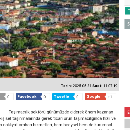
T
S
Tarih:
2025-05-31
Saat:
11:07:19
Facebook
Tweetle
Google
0
0
0
+1
Taşımacılık sektörü günümüzde giderek önem kazanan
E
 kişisel taşınmalarında gerek ticari ürün taşımacılığında hızlı ve
rı nakliyat ambarı
hizmetleri, hem bireysel hem de kurumsal