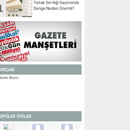
Yatak Sertliği Seçiminde
1
Denge Neden Önemli?
URÇLAR
İKİZLER
YENGEÇ
OPÜLER ÜYELER