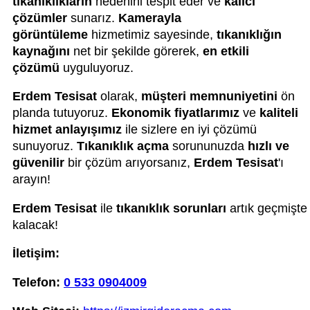
tıkanıklıkların
nedenini tespit eder ve
kalıcı
çözümler
sunarız.
Kamerayla
görüntüleme
hizmetimiz sayesinde,
tıkanıklığın
kaynağını
net bir şekilde görerek,
en etkili
çözümü
uyguluyoruz.
Erdem Tesisat
olarak,
müşteri memnuniyetini
ön
planda tutuyoruz.
Ekonomik fiyatlarımız
ve
kaliteli
hizmet anlayışımız
ile sizlere en iyi çözümü
sunuyoruz.
Tıkanıklık açma
sorununuzda
hızlı ve
güvenilir
bir çözüm arıyorsanız,
Erdem Tesisat
'ı
arayın!
Erdem Tesisat
ile
tıkanıklık sorunları
artık geçmişte
kalacak!
İletişim:
Telefon:
0 533 0904009