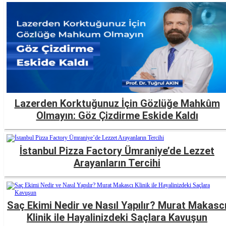
Lazerden Korktuğunuz İçin Gözlüğe Mahkûm
Olmayın: Göz Çizdirme Eskide Kaldı
İstanbul Pizza Factory Ümraniye’de Lezzet
Arayanların Tercihi
Saç Ekimi Nedir ve Nasıl Yapılır? Murat Makasc
Klinik ile Hayalinizdeki Saçlara Kavuşun