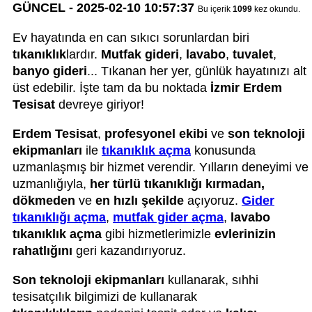
GÜNCEL - 2025-02-10 10:57:37
Bu içerik
1099
kez okundu.
Ev hayatında en can sıkıcı sorunlardan biri
tıkanıklık
lardır.
Mutfak gideri
,
lavabo
,
tuvalet
,
banyo gideri
... Tıkanan her yer, günlük hayatınızı alt
üst edebilir. İşte tam da bu noktada
İzmir
Erdem
Tesisat
devreye giriyor!
Erdem Tesisat
,
profesyonel ekibi
ve
son teknoloji
ekipmanları
ile
tıkanıklık açma
konusunda
uzmanlaşmış bir hizmet verendir. Yılların deneyimi ve
uzmanlığıyla,
her türlü tıkanıklığı
kırmadan,
dökmeden
ve
en hızlı şekilde
açıyoruz.
Gider
tıkanıklığı açma
,
mutfak gider açma
,
lavabo
tıkanıklık açma
gibi hizmetlerimizle
evlerinizin
rahatlığını
geri kazandırıyoruz.
Son teknoloji ekipmanları
kullanarak, sıhhi
tesisatçılık bilgimizi de kullanarak