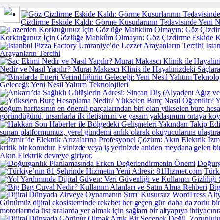
Çizdirme Eskide Kaldı: Görme Kusurlarının Tedavisinde Yeni 
Korktuğunuz İçin Gözlüğe Mahkûm Olmayın: Göz Çizdirme Eskide K
İsta
Arayanların Tercihi
Nedir ve Nasıl Yapılır? Murat Makascı Klinik ile Hayalinizdeki Saçla
Geleceği: Yeni Nesil Yalıtım Teknolojileri
Y
doğum haritasının en önemli parçalarından biri olan yükselen burç hesap
göründüğünü, insanlarla ilk iletişimini ve yaşam yaklaşımını ortaya koy
sunan platformumuz, yerel gündemi anlık olarak okuyucularına ulaştıra
İzm
kritik bir konudur. Evinizde veya iş yerinizde aniden meydana gelen bir
Akın Elektrik devreye giriyor.
Doğurg
Türk
Big
Günümüz dijital ekosisteminde rekabet her geçen gün daha da zorlu bir hal 
motorlarında üst sıralarda yer almak için sağlam bir altyapıya ihtiyacınız