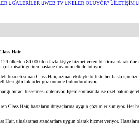
LER
GALERİLER
WEB TV
NELER OLUYOR?
İLETİŞİM
Class Hair
9 ülkeden 80.000'den fazla kişiye hizmet veren bir firma olarak öne çık
n çok misafir getiren hastane ünvanını elinde tutuyor.
eli hizmeti sunan Class Hair, uzman ekibiyle birlikte her hasta için özel
ellikleri gibi faktörler göz önünde bulunduruluyor.
rhangi bir acı hissetmesi önleniyor. İşlem sonrasında ise özel bakım gere
en Class Hair, hastaların ihtiyaçlarına uygun çözümler sunuyor. Her hasta
ss Hair, uluslararası standartlara uygun olarak hizmet veriyor. Hastaları