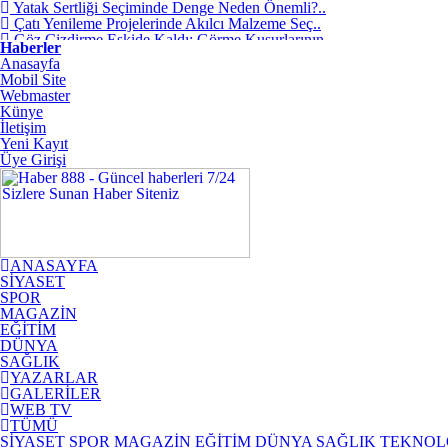
Yatak Sertliği Seçiminde Denge Neden Önemli?..
Çatı Yenileme Projelerinde Akılcı Malzeme Seç..
Göz Çizdirme Eskide Kaldı: Görme Kusurlarının..
Haberler
Lazerden Korktuğunuz İçin Gözlüğe Mahkûm
Anasayfa
Olma..
Mobil Site
İstanbul Pizza Factory Ümraniye’de Lezzet Ara..
Webmaster
Saç Ekimi Nedir ve Nasıl Yapılır? Murat Makas..
Künye
Binalarda Enerji Verimliliğinin Geleceği: Yen..
İletişim
Geleceğin Piyanisti Olarak Gösterilen Fazıl A..
Yeni Kayıt
Video yerelleştirme pazarında öne çıkan yeni ..
Üye Girişi
Ankara’da Sağlıklı Gülüşlerin Adresi: Sincan ..
ANASAYFA
SİYASET
SPOR
MAGAZİN
EĞİTİM
DÜNYA
SAĞLIK
YAZARLAR
GALERİLER
WEB TV
TÜMÜ
SİYASET
SPOR
MAGAZİN
EĞİTİM
DÜNYA
SAĞLIK
TEKNOL