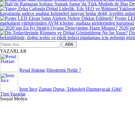
karşımızda sadece anahtar kelimeleri tarayan botlar değil, içeriğin anlam
Poster LED
markaların vitrinlerinden AVM içlerine, mağaza girişlerinden kurumsal 
2026’nın
Diş
hekimliğinde, doğru teşhis ve etkili tedavi planlaması için gelişmiş görü
YAZARLAR
Resul Haktan
Hipotermi Nedir ?
İrem İnce
Zaman Dursa, Teknoloji Durmayacak Gibi!
Tüm Yazarlar
Sosyal Medya