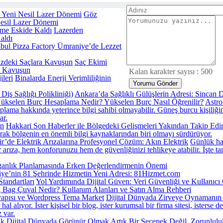
Göz
Nesil Lazer Dönemi
Lazerden
aldı
nbul Pizza Factory Ümraniye’de Lezzet
Saç Ekimi
ra Kavuşun
Kalan karakter sayısı :
500
Binalarda Enerji Verimliliğinin
Ankara’da Sağlıklı Gülüşlerin Adresi: Sincan D
ükselen Burç Hesaplama Nedir? Yükselen Burç Nasıl Öğrenilir?
Astro
lama hakkında yeterince bilgi sahibi olmayabilir. Güneş burcu kişiliğin 
ar.
Hakkari Son Haberler ile Bölgedeki Gelişmeleri Yakından Takip Edi
rak bölgenin en önemli bilgi kaynaklarından biri olmayı sürdürüyor.
ir’de Elektrik Arızalarına Profesyonel Çözüm: Akın Elektrik
Günlük hay
 arıza, hem konforunuzu hem de güvenliğinizi tehlikeye atabilir. İşte t
anlık Planlamasında Erken Değerlendirmenin Önemi
iye’nin 81 Şehrinde Hizmetin Yeni Adresi: 81Hizmet.com
Yol Yardımında Dijital Güven: Veri Güvenliği ve Kullanıcı Gi
 Bag Çuval Nedir? Kullanım Alanları ve Satın Alma Rehberi
Dijital Dünyada Zirveye Oynamanın 
alıyor. İster kişisel bir blog, ister kurumsal bir firma sitesi, isterse d
 var.
Dijital Dünyada Görünür Olmak Artık Bir Seçenek Değil, Zorunlulu