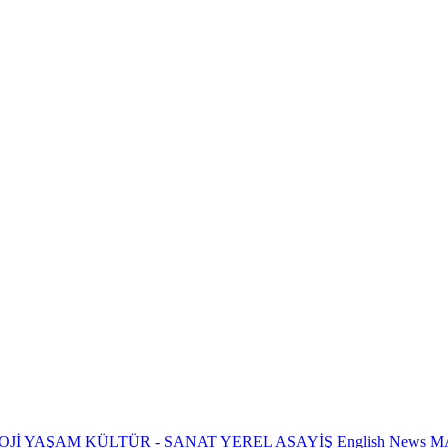
OJİ
YAŞAM
KÜLTÜR - SANAT
YEREL
ASAYİŞ
English News
M