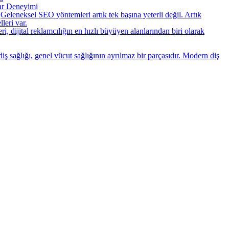
tar Deneyimi
Geleneksel SEO yöntemleri artık tek başına yeterli değil. Artık
leri var.
ri, dijital reklamcılığın en hızlı büyüyen alanlarından biri olarak
iş sağlığı, genel vücut sağlığının ayrılmaz bir parçasıdır. Modern diş