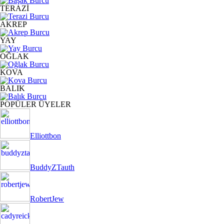
TERAZİ
AKREP
YAY
OĞLAK
KOVA
BALIK
POPÜLER ÜYELER
Elliottbon
BuddyZTauth
RobertJew