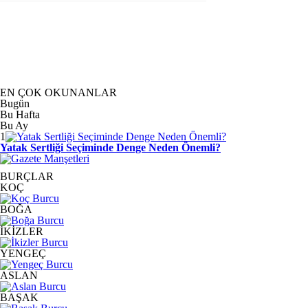
EN ÇOK OKUNANLAR
Bugün
Bu Hafta
Bu Ay
1
Yatak Sertliği Seçiminde Denge Neden Önemli?
BURÇLAR
KOÇ
BOĞA
İKİZLER
YENGEÇ
ASLAN
BAŞAK