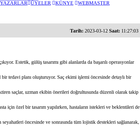
YAZARLAR
ÜYELER
KÜNYE
WEBMASTER
Tarih:
2023-03-12
Saat:
11:27:03
ıyor. Estetik, gülüş tasarımı gibi alanlarda da başarılı operasyonlar
 bir tedavi planı oluşturuyor. Saç ekimi işlemi öncesinde detaylı bir
ktiren saçlar, uzman ekibin önerileri doğrultusunda düzenli olarak takip
 için özel bir tasarım yapılırken, hastaların istekleri ve beklentileri de
n seyahatleri öncesinde ve sonrasında tüm lojistik destekleri sağlanarak,