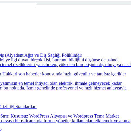
iş (Alyadent Ağız ve Diş Sağlığı Polikliniği)
lojiye ilgi duyan birçok kişi, burcunu bildiğini düşünse de aslında
temel özelliklerini yansıtırken, yükselen burç kişinin dış dünyaya nasıl
n
Hakkari son haberler konusunda hızlı, güvenilir ve tarafsız içerikler
atımızın en temel ihtiyacı olan elektrik, ihmale gelmeyecek kadar
am bu noktada, İzmir genelinde profesyonel ve hızlı hizmet anlayışıyla
zliliği Standartları
Sırrı: Kusursuz WordPress Altyapısı ve Wordpress Tema Market
e devasa bir e-ticaret platformu yönetin; kullanıcıları etkilemek ve arama
k