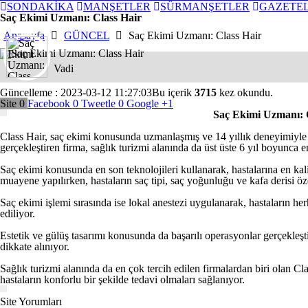
SONDAKİKA
MANŞETLER
SÜRMANŞETLER
GAZETE
Saç Ekimi Uzmanı: Class Hair
Anasayfa
GÜNCEL
Saç Ekimi Uzmanı: Class Hair
Vadi
Güncelleme : 2023-03-12 11:27:03
Bu içerik
3715
kez okundu.
Site
0
Facebook
0
Tweetle
0
Google
+1
Saç Ekimi Uzmanı: 
Class Hair, saç ekimi konusunda uzmanlaşmış ve 14 yıllık deneyimiyle 12
gerçekleştiren firma, sağlık turizmi alanında da üst üste 6 yıl boyunca e
Saç ekimi konusunda en son teknolojileri kullanarak, hastalarına en kalit
muayene yapılırken, hastaların saç tipi, saç yoğunluğu ve kafa derisi öz
Saç ekimi işlemi sırasında ise lokal anestezi uygulanarak, hastaların he
ediliyor.
Estetik ve gülüş tasarımı konusunda da başarılı operasyonlar gerçekleştir
dikkate alınıyor.
Sağlık turizmi alanında da en çok tercih edilen firmalardan biri olan Cla
hastaların konforlu bir şekilde tedavi olmaları sağlanıyor.
Sende Yorumla...
Site Yorumları