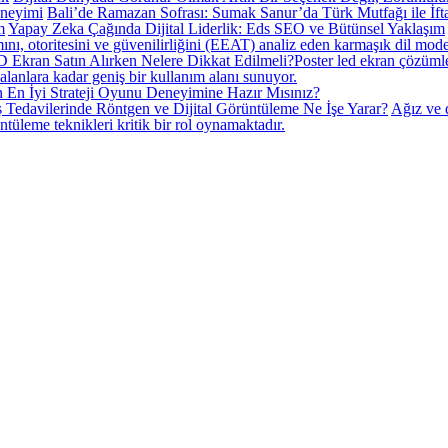
Bali’de Ramazan Sofrası: Sumak Sanur’da Türk Mutfağı ile İf
Yapay Zeka Çağında Dijital Liderlik: Eds SEO ve Bütünsel Yaklaşım
ını, otoritesini ve güvenilirliğini (EEAT) analiz eden karmaşık dil model
 Ekran Satın Alırken Nelere Dikkat Edilmeli?
​Poster led ekran çözümle
alanlara kadar geniş bir kullanım alanı sunuyor.
 En İyi Strateji Oyunu Deneyimine Hazır Mısınız?
 Tedavilerinde Röntgen ve Dijital Görüntüleme Ne İşe Yarar?
Ağız ve d
ntüleme teknikleri kritik bir rol oynamaktadır.