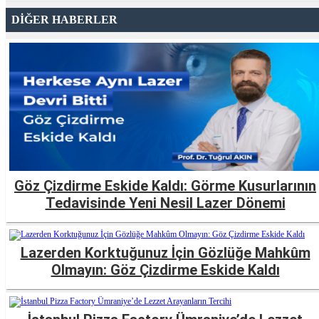
DİĞER HABERLER
Göz Çizdirme Eskide Kaldı: Görme Kusurlarının
Tedavisinde Yeni Nesil Lazer Dönemi
Lazerden Korktuğunuz İçin Gözlüğe Mahkûm
Olmayın: Göz Çizdirme Eskide Kaldı