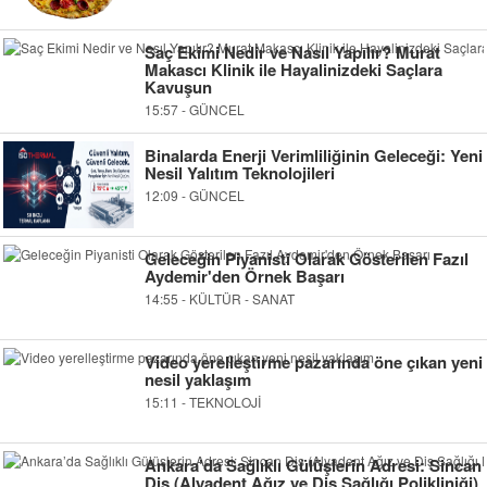
Saç Ekimi Nedir ve Nasıl Yapılır? Murat
Makascı Klinik ile Hayalinizdeki Saçlara
Kavuşun
15:57 - GÜNCEL
Binalarda Enerji Verimliliğinin Geleceği: Yeni
Nesil Yalıtım Teknolojileri
12:09 - GÜNCEL
Geleceğin Piyanisti Olarak Gösterilen Fazıl
Aydemir'den Örnek Başarı
14:55 - KÜLTÜR - SANAT
Video yerelleştirme pazarında öne çıkan yeni
nesil yaklaşım
15:11 - TEKNOLOJİ
Ankara’da Sağlıklı Gülüşlerin Adresi: Sincan
Diş (Alyadent Ağız ve Diş Sağlığı Polikliniği)