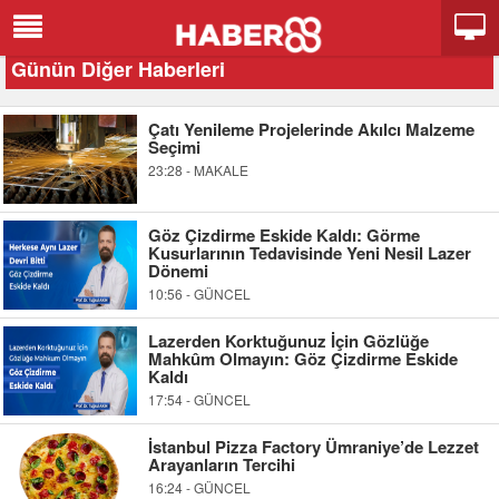
Günün Diğer Haberleri
Çatı Yenileme Projelerinde Akılcı Malzeme
Seçimi
23:28 - MAKALE
Göz Çizdirme Eskide Kaldı: Görme
Kusurlarının Tedavisinde Yeni Nesil Lazer
Dönemi
10:56 - GÜNCEL
Lazerden Korktuğunuz İçin Gözlüğe
Mahkûm Olmayın: Göz Çizdirme Eskide
Kaldı
17:54 - GÜNCEL
İstanbul Pizza Factory Ümraniye’de Lezzet
Arayanların Tercihi
16:24 - GÜNCEL