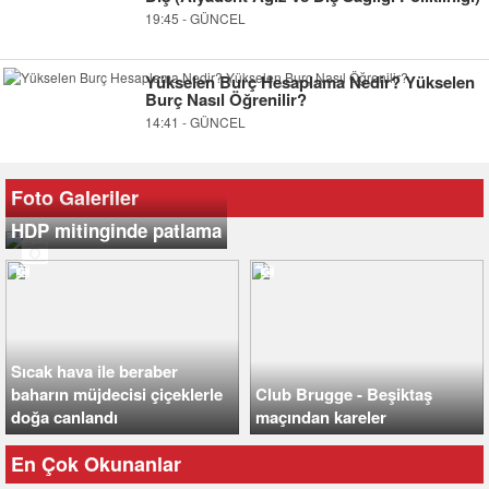
19:45 - GÜNCEL
Yükselen Burç Hesaplama Nedir? Yükselen
Burç Nasıl Öğrenilir?
14:41 - GÜNCEL
Foto Galeriler
HDP mitinginde patlama
Sıcak hava ile beraber
baharın müjdecisi çiçeklerle
Club Brugge - Beşiktaş
doğa canlandı
maçından kareler
En Çok Okunanlar