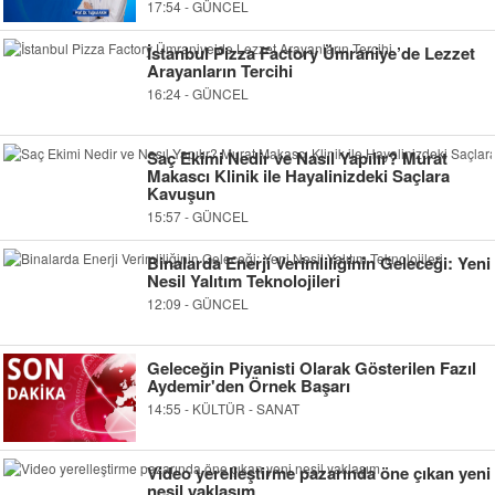
17:54 - GÜNCEL
İstanbul Pizza Factory Ümraniye’de Lezzet
Arayanların Tercihi
16:24 - GÜNCEL
Saç Ekimi Nedir ve Nasıl Yapılır? Murat
Makascı Klinik ile Hayalinizdeki Saçlara
Kavuşun
15:57 - GÜNCEL
Binalarda Enerji Verimliliğinin Geleceği: Yeni
Nesil Yalıtım Teknolojileri
12:09 - GÜNCEL
Geleceğin Piyanisti Olarak Gösterilen Fazıl
Aydemir'den Örnek Başarı
14:55 - KÜLTÜR - SANAT
Video yerelleştirme pazarında öne çıkan yeni
nesil yaklaşım