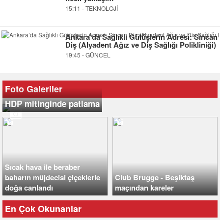
15:11 - TEKNOLOJİ
Ankara’da Sağlıklı Gülüşlerin Adresi: Sincan
Diş (Alyadent Ağız ve Diş Sağlığı Polikliniği)
19:45 - GÜNCEL
Foto Galeriler
HDP mitinginde patlama
Sıcak hava ile beraber
baharın müjdecisi çiçeklerle
Club Brugge - Beşiktaş
doğa canlandı
maçından kareler
En Çok Okunanlar