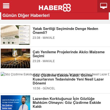
Günün Diğer Haberleri
Yatak Sertliği Seçiminde Denge Neden
Önemli?
23:38 - MAKALE
Çatı Yenileme Projelerinde Akılcı Malzeme
Seçimi
23:28 - MAKALE
Göz Çizdirme Eskide Kaldı: Görme
Kusurlarının Tedavisinde Yeni Nesil Lazer
Dönemi
10:56 - GÜNCEL
Lazerden Korktuğunuz İçin Gözlüğe
Mahkûm Olmayın: Göz Çizdirme Eskide
Kaldı