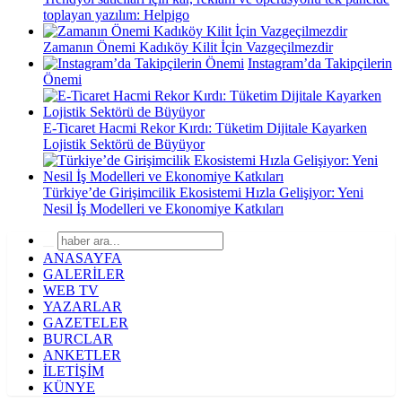
toplayan yazılım: Helpigo
Zamanın Önemi Kadıköy Kilit İçin Vazgeçilmezdir
Instagram’da Takipçilerin
Önemi
E-Ticaret Hacmi Rekor Kırdı: Tüketim Dijitale Kayarken
Lojistik Sektörü de Büyüyor
Türkiye’de Girişimcilik Ekosistemi Hızla Gelişiyor: Yeni
Nesil İş Modelleri ve Ekonomiye Katkıları
ANASAYFA
GALERİLER
WEB TV
YAZARLAR
GAZETELER
BURCLAR
ANKETLER
İLETİŞİM
KÜNYE