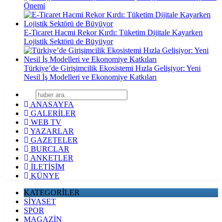
Önemi
E-Ticaret Hacmi Rekor Kırdı: Tüketim Dijitale Kayarken
Lojistik Sektörü de Büyüyor
Türkiye’de Girişimcilik Ekosistemi Hızla Gelişiyor: Yeni
Nesil İş Modelleri ve Ekonomiye Katkıları
ANASAYFA
GALERİLER
WEB TV
YAZARLAR
GAZETELER
BURCLAR
ANKETLER
İLETİŞİM
KÜNYE
KATEGORİLER
SİYASET
SPOR
MAGAZİN