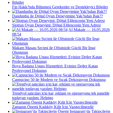
Fip Hakk?nda Bilinmesi Gerekenler ve Destekleyici Bilgiler
Dandunbu ile Dijital Oyun Deneyimine Yak?ndan Bak??
Slotrun Oyun Deneyimi: Dijital Eğlencenin Yeni Adresi
AI Makale — 16.05.2026
08:54
Makam Masası Seçimi ile Ofisinizde Güçlü Bir İmaj
Oluşturun
Boya Badana Ustası Hizmetleri: Evinize Değer Katan
Profesyonel Dokunuş
Cappucino 50 ile Modern ve Sıcak Dekorasyon Dokunuşu
Trendyol satıcıları için kar, reklam ve operasyonu tek panelde
toplayan yazılım: Helpigo
Zamanın Önemi Kadıköy Kilit İçin Vazgeçilmezdir
Instagram’da Takipçilerin