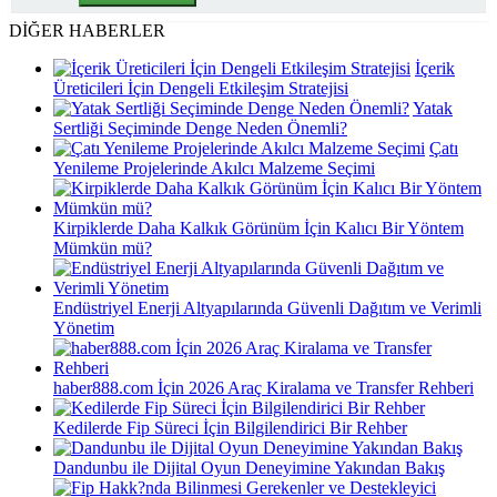
DİĞER HABERLER
İçerik
Üreticileri İçin Dengeli Etkileşim Stratejisi
Yatak
Sertliği Seçiminde Denge Neden Önemli?
Çatı
Yenileme Projelerinde Akılcı Malzeme Seçimi
Kirpiklerde Daha Kalkık Görünüm İçin Kalıcı Bir Yöntem
Mümkün mü?
Endüstriyel Enerji Altyapılarında Güvenli Dağıtım ve Verimli
Yönetim
haber888.com İçin 2026 Araç Kiralama ve Transfer Rehberi
Kedilerde Fip Süreci İçin Bilgilendirici Bir Rehber
Dandunbu ile Dijital Oyun Deneyimine Yakından Bakış