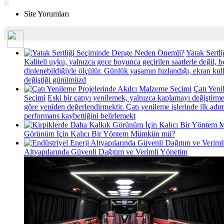
Sende Yorumla...
Site Yorumları
Yatak Sert
Kaliteli uyku, yalnızca gece boyunca geçirilen saatlerle değil, b
dinlenebildiğiyle ölçülür. Günlük yaşamın hızlandığı, ekran kul
değiştiği günümüzd
Çatı Yeni
Seçimi
Eski bir çatıyı yenilemek, yalnızca kaplamayı değiştirme
göre yeniden değerlendirmektir. Çatı yenileme işlerinde ilk a
performans kaybettiğini belirlemekt
Görünüm İçin Kalıcı Bir Yöntem Mümkün mü?
Altyapılarında Güvenli Dağıtım ve Verimli Yönetim