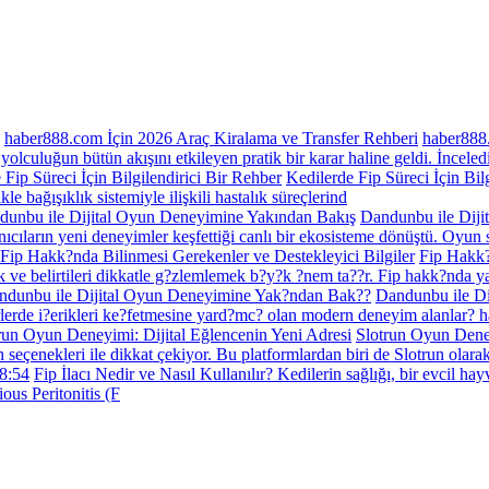
haber888.com İçin 2026 Araç Kiralama ve Transfer Rehberi
haber888
yolculuğun bütün akışını etkileyen pratik bir karar haline geldi. İncele
 Fip Süreci İçin Bilgilendirici Bir Rehber
Kedilerde Fip Süreci İçin Bil
kle bağışıklık sistemiyle ilişkili hastalık süreçlerind
dunbu ile Dijital Oyun Deneyimine Yakından Bakış
Dandunbu ile Diji
anıcıların yeni deneyimler keşfettiği canlı bir ekosisteme dönüştü. Oyun 
Fip Hakk?nda Bilinmesi Gerekenler ve Destekleyici Bilgiler
Fip Hakk?
 ve belirtileri dikkatle g?zlemlemek b?y?k ?nem ta??r. Fip hakk?nda y
ndunbu ile Dijital Oyun Deneyimine Yak?ndan Bak??
Dandunbu ile Di
lerde i?erikleri ke?fetmesine yard?mc? olan modern deneyim alanlar? ha
run Oyun Deneyimi: Dijital Eğlencenin Yeni Adresi
Slotrun Oyun Deney
un seçenekleri ile dikkat çekiyor. Bu platformlardan biri de Slotrun olara
8:54
Fip İlacı Nedir ve Nasıl Kullanılır? Kedilerin sağlığı, bir evcil ha
ious Peritonitis (F