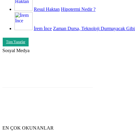
Resul Haktan
Hipotermi Nedir ?
İrem İnce
Zaman Dursa, Teknoloji Durmayacak Gibi
Tüm Yazarlar
Sosyal Medya
EN ÇOK OKUNANLAR