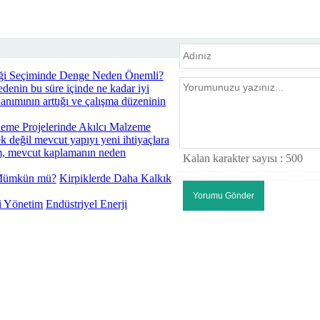
liği Seçiminde Denge Neden Önemli?
edenin bu süre içinde ne kadar iyi
lanımının arttığı ve çalışma düzeninin
leme Projelerinde Akılcı Malzeme
k değil mevcut yapıyı yeni ihtiyaçlara
dım, mevcut kaplamanın neden
Kalan karakter sayısı :
500
Kirpiklerde Daha Kalkık
Endüstriyel Enerji