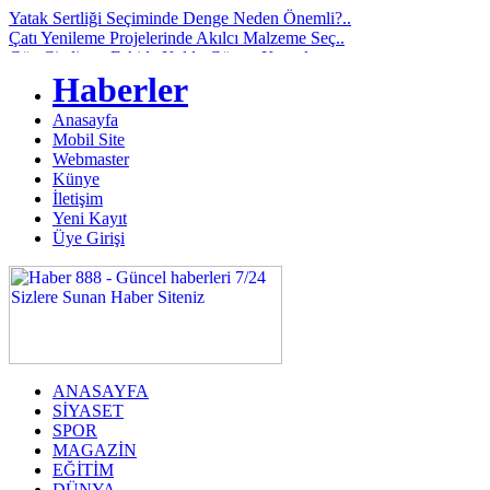
Yatak Sertliği Seçiminde Denge Neden Önemli?..
Çatı Yenileme Projelerinde Akılcı Malzeme Seç..
Göz Çizdirme Eskide Kaldı: Görme Kusurlarının..
Lazerden Korktuğunuz İçin Gözlüğe Mahkûm Olma..
Haberler
İstanbul Pizza Factory Ümraniye’de Lezzet Ara..
Saç Ekimi Nedir ve Nasıl Yapılır? Murat Makas..
Anasayfa
Binalarda Enerji Verimliliğinin Geleceği: Yen..
Mobil Site
Geleceğin Piyanisti Olarak Gösterilen Fazıl A..
Webmaster
Video yerelleştirme pazarında öne çıkan yeni ..
Künye
Ankara’da Sağlıklı Gülüşlerin Adresi: Sincan ..
İletişim
Yeni Kayıt
Üye Girişi
ANASAYFA
SİYASET
SPOR
MAGAZİN
EĞİTİM
DÜNYA