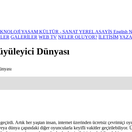
EKNOLOJİ
YAŞAM
KÜLTÜR - SANAT
YEREL
ASAYİŞ
English 
ELER
GALERİLER
WEB TV
NELER OLUYOR?
İLETİŞİM
YAZ
üyüleyici Dünyası
ünyası
eçirdi. Artık her yaştan insan, internet üzerinden ücretsiz çevrimiçi oy
a dünya çapındaki diğer oyuncularla keyifli vakitler geçirilebiliyor. Üc