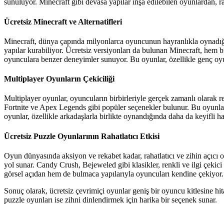
sunuluyor. Minecraft gibi devasa yapılar inşa edilebilen oyunlardan, 
Ücretsiz Minecraft ve Alternatifleri
Minecraft, dünya çapında milyonlarca oyuncunun hayranlıkla oynadığı 
yapılar kurabiliyor. Ücretsiz versiyonları da bulunan Minecraft, hem bi
oyunculara benzer deneyimler sunuyor. Bu oyunlar, özellikle genç oyun
Multiplayer Oyunların Çekiciliği
Multiplayer oyunlar, oyuncuların birbirleriyle gerçek zamanlı olarak 
Fortnite ve Apex Legends gibi popüler seçenekler bulunur. Bu oyunlar, 
oyunlar, özellikle arkadaşlarla birlikte oynandığında daha da keyifli h
Ücretsiz Puzzle Oyunlarının Rahatlatıcı Etkisi
Oyun dünyasında aksiyon ve rekabet kadar, rahatlatıcı ve zihin açıcı o
yol sunar. Candy Crush, Bejeweled gibi klasikler, renkli ve ilgi çeki
görsel açıdan hem de bulmaca yapılarıyla oyuncuları kendine çekiyo
Sonuç olarak, ücretsiz çevrimiçi oyunlar geniş bir oyuncu kitlesine h
puzzle oyunları ise zihni dinlendirmek için harika bir seçenek sunar.