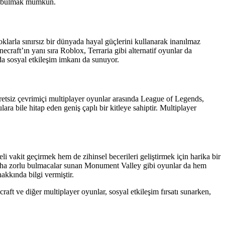
yun bulmak mümkün.
larla sınırsız bir dünyada hayal güçlerini kullanarak inanılmaz
craft’ın yanı sıra Roblox, Terraria gibi alternatif oyunlar da
da sosyal etkileşim imkanı da sunuyor.
cretsiz çevrimiçi multiplayer oyunlar arasında League of Legends,
a bile hitap eden geniş çaplı bir kitleye sahiptir. Multiplayer
i vakit geçirmek hem de zihinsel becerileri geliştirmek için harika bir
a daha zorlu bulmacalar sunan Monument Valley gibi oyunlar da hem
akkında bilgi vermiştir.
ft ve diğer multiplayer oyunlar, sosyal etkileşim fırsatı sunarken,