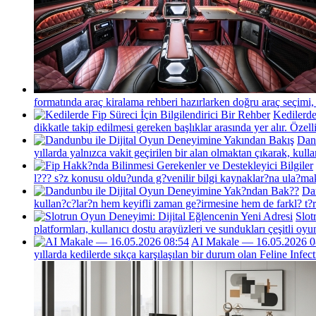
formatında araç kiralama rehberi hazırlarken doğru araç seçimi, 
Kedilerde
dikkatle takip edilmesi gereken başlıklar arasında yer alır. Özelli
Dan
yıllarda yalnızca vakit geçirilen bir alan olmaktan çıkarak, kull
l??? s?z konusu oldu?unda g?venilir bilgi kaynaklar?na ula?mak
Da
kullan?c?lar?n hem keyifli zaman ge?irmesine hem de farkl? t?r
Slot
platformları, kullanıcı dostu arayüzleri ve sundukları çeşitli oy
AI Makale — 16.05.2026 0
yıllarda kedilerde sıkça karşılaşılan bir durum olan Feline Infect