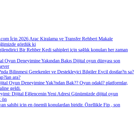
.com İçin 2026 Araç Kiralama ve Transfer Rehberi Makale
diğimizde gördük ki
gilendirici Bir Rehber Kedi sahipleri için sağlık konuları her zaman
tal Oyun Deneyimine Yakından Bakış Dijital oyun dünyası son
sever
nda Bilinmesi Gerekenler ve Destekleyici Bilgiler Evcil dostlar?n sa?
ap?lan ara?
jital Oyun Deneyimine Yak?ndan Bak?? Oyun odakl? platformlar,
line geldi.
imi: Dijital Eğlencenin Yeni Adresi Günümüzde dijital oyun
k ön
yvan sahibi için en önemli konulardan biridir. Özellikle Fip , son