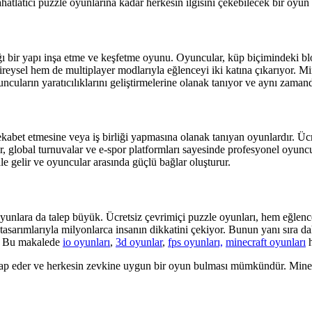
rahatlatıcı puzzle oyunlarına kadar herkesin ilgisini çekebilecek bir o
bir yapı inşa etme ve keşfetme oyunu. Oyuncular, küp biçimindeki blok
reysel hem de multiplayer modlarıyla eğlenceyi iki katına çıkarıyor. Mine
cuların yaratıcılıklarını geliştirmelerine olanak tanıyor ve aynı zaman
rekabet etmesine veya iş birliği yapmasına olanak tanıyan oyunlardır. Ü
global turnuvalar ve e-spor platformları sayesinde profesyonel oyuncular
ale gelir ve oyuncular arasında güçlü bağlar oluşturur.
yunlara da talep büyük. Ücretsiz çevrimiçi puzzle oyunları, hem eğlencel
ci tasarımlarıyla milyonlarca insanın dikkatini çekiyor. Bunun yanı sır
r. Bu makalede
io oyunları
,
3d oyunlar
,
fps oyunları,
minecraft oyunları
h
itap eder ve herkesin zevkine uygun bir oyun bulması mümkündür. Minecra