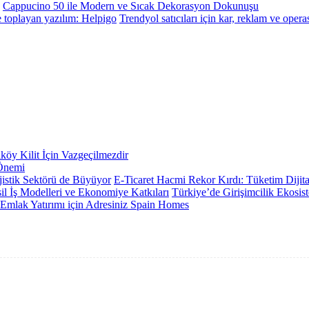
Cappucino 50 ile Modern ve Sıcak Dekorasyon Dokunuşu
Trendyol satıcıları için kar, reklam ve ope
öy Kilit İçin Vazgeçilmezdir
 Önemi
E-Ticaret Hacmi Rekor Kırdı: Tüketim Dijit
Türkiye’de Girişimcilik Ekosist
 Emlak Yatırımı için Adresiniz Spain Homes