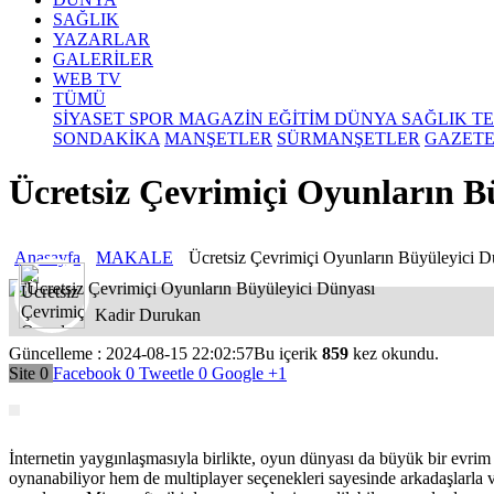
SAĞLIK
YAZARLAR
GALERİLER
WEB TV
TÜMÜ
SİYASET
SPOR
MAGAZİN
EĞİTİM
DÜNYA
SAĞLIK
T
SONDAKİKA
MANŞETLER
SÜRMANŞETLER
GAZET
Ücretsiz Çevrimiçi Oyunların B
Anasayfa
MAKALE
Ücretsiz Çevrimiçi Oyunların Büyüleyici D
Kadir Durukan
Güncelleme : 2024-08-15 22:02:57
Bu içerik
859
kez okundu.
Site
0
Facebook
0
Tweetle
0
Google
+1
İnternetin yaygınlaşmasıyla birlikte, oyun dünyası da büyük bir evrim g
oynanabiliyor hem de multiplayer seçenekleri sayesinde arkadaşlarla vey