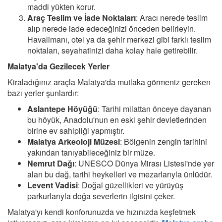
maddi yükten korur.
Araç Teslim ve İade Noktaları
: Aracı nerede teslim
alıp nerede iade edeceğinizi önceden belirleyin.
Havalimanı, otel ya da şehir merkezi gibi farklı teslim
noktaları, seyahatinizi daha kolay hale getirebilir.
Malatya'da Gezilecek Yerler
Kiraladığınız araçla Malatya'da mutlaka görmeniz gereken
bazı yerler şunlardır:
Aslantepe Höyüğü
: Tarihi milattan önceye dayanan
bu höyük, Anadolu'nun en eski şehir devletlerinden
birine ev sahipliği yapmıştır.
Malatya Arkeoloji Müzesi
: Bölgenin zengin tarihini
yakından tanıyabileceğiniz bir müze.
Nemrut Dağı
: UNESCO Dünya Mirası Listesi'nde yer
alan bu dağ, tarihi heykelleri ve mezarlarıyla ünlüdür.
Levent Vadisi
: Doğal güzellikleri ve yürüyüş
parkurlarıyla doğa severlerin ilgisini çeker.
Malatya'yı kendi konforunuzda ve hızınızda keşfetmek