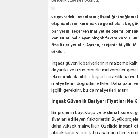
Bu içerik
7200
kez okundu.
ve çevredeki insanların güvenliğini sağlamak
ekipmanlarını korumak ve genel olarak iş güv
bariyerini seçerken maliyet de önemli bir fa
konusunu belirleyen birçok faktör vardır. Bu
özellikler yer alır. Ayrıca, projenin büyüklüğ
etkiler.
İnşaat güvenlik bariyerlerinin malzeme kalite
dayanıklı ve uzun ömürlü malzemeler genell
ekonomik olabilirler. İnşaat güvenlik bariyer
maliyetlerini doğrudan etkiler. Daha uzun v
işçilik gerektirir, bu da maliyetleri artırır.
İnşaat Güvenlik Bariyeri Fiyatları Ne 
Bir projenin büyüklüğü ve teslimat süresi, gen
fiyatları etkileyen faktörlerdir. Büyük projeler
daha yüksek maliyetlidir. Özellikle
inşaat gü
alarak karar vermek, bu aşamada her zaman