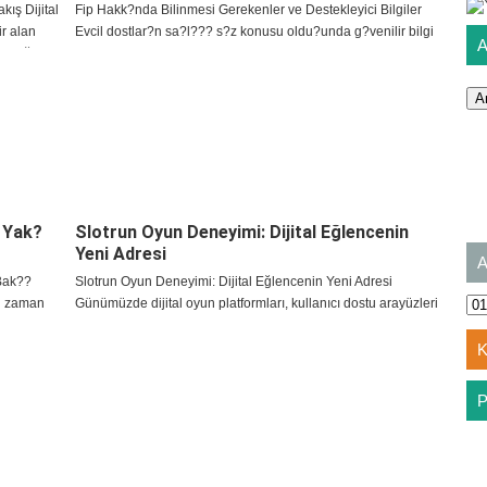
ış Dijital
Fip Hakk?nda Bilinmesi Gerekenler ve Destekleyici Bilgiler
ir alan
Evcil dostlar?n sa?l??? s?z konusu oldu?unda g?venilir bilgi
fettiği
kaynaklar?na ula?mak ve belirtileri dikkatle g?zlemlemek b?
y?k ?nem ta??r. Fip hakk?nda yap?lan ara?
e Yak?
Slotrun Oyun Deneyimi: Dijital Eğlencenin
Yeni Adresi
Bak??
Slotrun Oyun Deneyimi: Dijital Eğlencenin Yeni Adresi
li zaman
Günümüzde dijital oyun platformları, kullanıcı dostu arayüzleri
etmesine
ve sundukları çeşitli oyun seçenekleri ile dikkat çekiyor. Bu
ldi.
platformlardan biri de Slotrun olarak ön