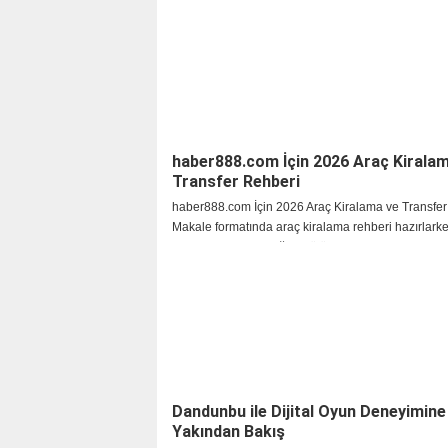
haber888.com İçin 2026 Araç Kirala
Transfer Rehberi
haber888.com İçin 2026 Araç Kiralama ve Transfer
Makale formatında araç kiralama rehberi hazırlark
araç seçimi, yolculuğun bütün akışını etkileyen prati
haline geldi. İncelediğimizde gördük ki
Dandunbu ile Dijital Oyun Deneyimine
Yakından Bakış