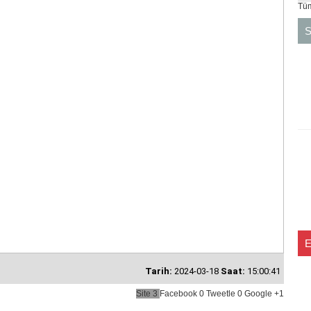
Tüm
S
Tarih:
2024-03-18
Saat:
15:00:41
Site
3
Facebook
0
Tweetle
0
Google
+1