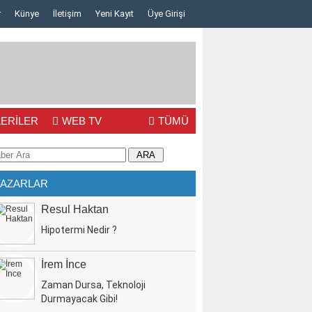
r
Künye
İletişim
Yeni Kayıt
Üye Girişi
ERİLER
WEB TV
TÜMÜ
YAZARLAR
Resul Haktan
Hipotermi Nedir ?
İrem İnce
Zaman Dursa, Teknoloji
Durmayacak Gibi!