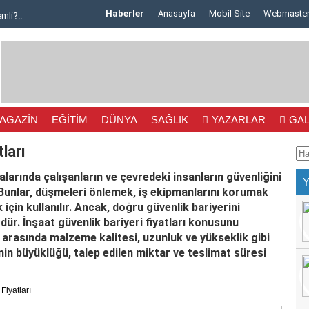
Haberler
Anasayfa
Mobil Site
Webmaste
mli?..
Seç..
nın..
m Olma..
AGAZİN
EĞİTİM
DÜNYA
SAĞLIK
YAZARLAR
GAL
ra..
ları
as..
alarında çalışanların ve çevredeki insanların güvenliğini
.
 Bunlar, düşmeleri önlemek, iş ekipmanlarını korumak
 için kullanılır. Ancak, doğru güvenlik bariyerini
..
ür. İnşaat güvenlik bariyeri fiyatları konusunu
r arasında malzeme kalitesi, uzunluk ve yükseklik gibi
i ..
jenin büyüklüğü, talep edilen miktar ve teslimat süresi
 ..
Fiyatları