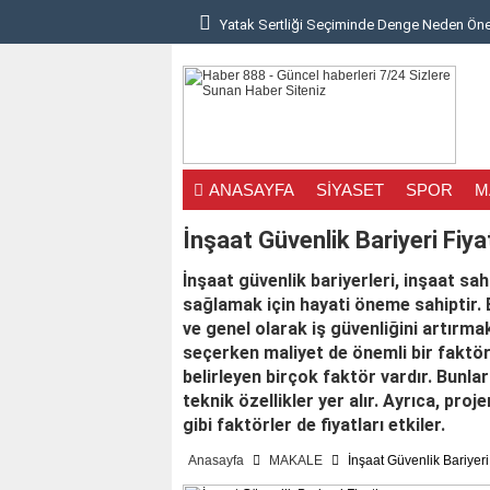
Yatak Sertliği Seçiminde Denge Neden Öne
Çatı Yenileme Projelerinde Akılcı Malzeme 
Göz Çizdirme Eskide Kaldı: Görme Kusurları
Lazerden Korktuğunuz İçin Gözlüğe Mahkû
ANASAYFA
SİYASET
SPOR
M
İstanbul Pizza Factory Ümraniye’de Lezzet A
İnşaat Güvenlik Bariyeri Fiyat
Saç Ekimi Nedir ve Nasıl Yapılır? Murat Mak
İnşaat güvenlik bariyerleri, inşaat sah
Binalarda Enerji Verimliliğinin Geleceği: Yen.
sağlamak için hayati öneme sahiptir.
ve genel olarak iş güvenliğini artırmak
Geleceğin Piyanisti Olarak Gösterilen Fazıl A
seçerken maliyet de önemli bir faktörd
belirleyen birçok faktör vardır. Bunla
Video yerelleştirme pazarında öne çıkan yen
teknik özellikler yer alır. Ayrıca, pro
gibi faktörler de fiyatları etkiler.
Ankara’da Sağlıklı Gülüşlerin Adresi: Sincan
Anasayfa
MAKALE
İnşaat Güvenlik Bariyeri 