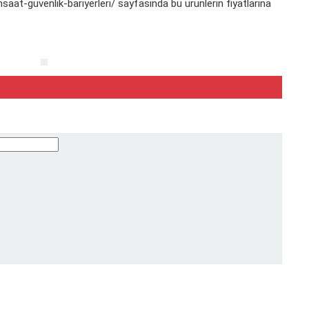
nsaat-guvenlik-bariyerleri/
sayfasında bu ürünlerin fiyatlarına