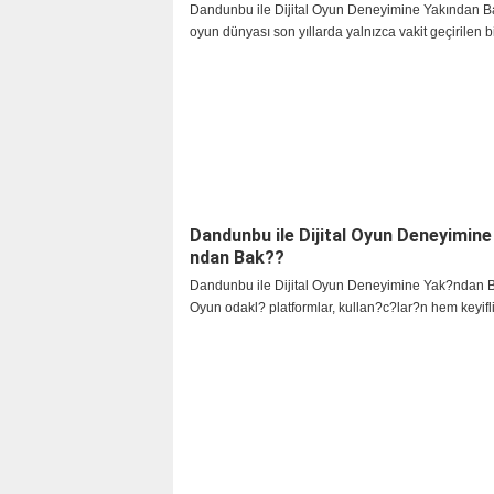
Dandunbu ile Dijital Oyun Deneyimine Yakından Bak
oyun dünyası son yıllarda yalnızca vakit geçirilen b
olmaktan çıkarak, kullanıcıların yeni deneyimler keş
canlı bir ekosisteme dönüştü. Oyun sever
Dandunbu ile Dijital Oyun Deneyimin
ndan Bak??
Dandunbu ile Dijital Oyun Deneyimine Yak?ndan 
Oyun odakl? platformlar, kullan?c?lar?n hem keyif
ge?irmesine hem de farkl? t?rlerde i?erikleri ke?f
yard?mc? olan modern deneyim alanlar? haline ge