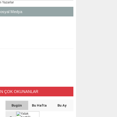
 Yazarlar
osyal Medya
EN ÇOK OKUNANLAR
Bugün
Bu Hafta
Bu Ay