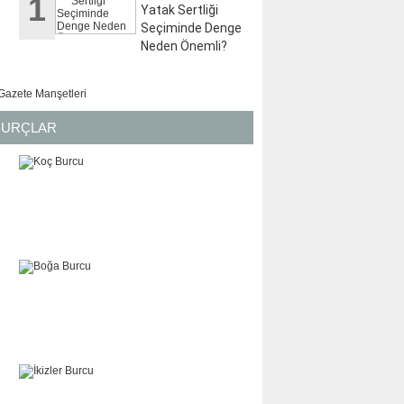
1
Yatak Sertliği
Seçiminde Denge
Neden Önemli?
BURÇLAR
KOÇ
BOĞA