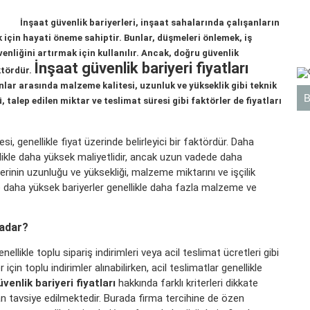
İnşaat güvenlik bariyerleri, inşaat sahalarında çalışanların
 için hayati öneme sahiptir. Bunlar, düşmeleri önlemek, iş
enliğini artırmak için kullanılır. Ancak, doğru güvenlik
İnşaat güvenlik bariyeri fiyatları
ktördür.
nlar arasında malzeme kalitesi, uzunluk ve yükseklik gibi teknik
ü, talep edilen miktar ve teslimat süresi gibi faktörler de fiyatları
si, genellikle fiyat üzerinde belirleyici bir faktördür. Daha
ikle daha yüksek maliyetlidir, ancak uzun vadede daha
lerinin uzunluğu ve yüksekliği, malzeme miktarını ve işçilik
e daha yüksek bariyerler genellikle daha fazla malzeme ve
Kadar?
ellikle toplu sipariş indirimleri veya acil teslimat ücretleri gibi
 için toplu indirimler alınabilirken, acil teslimatlar genellikle
venlik bariyeri fiyatları
hakkında farklı kriterleri dikkate
 tavsiye edilmektedir. Burada firma tercihine de özen