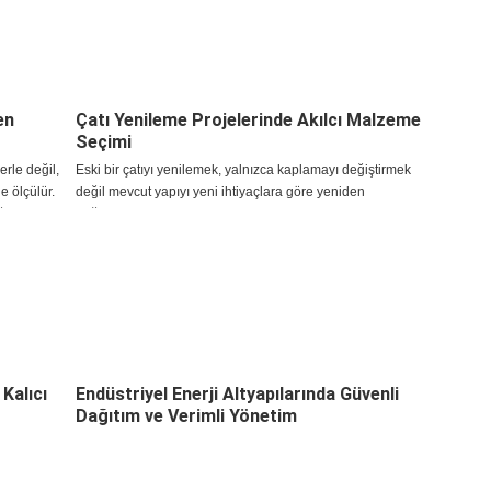
en
Çatı Yenileme Projelerinde Akılcı Malzeme
Seçimi
erle değil,
Eski bir çatıyı yenilemek, yalnızca kaplamayı değiştirmek
e ölçülür.
değil mevcut yapıyı yeni ihtiyaçlara göre yeniden
ğı ve
değerlendirmektir. Çatı yenileme işlerinde ilk adım, mevcut
kaplamanın neden performans kaybettiğini belirlemekt
Kalıcı
Endüstriyel Enerji Altyapılarında Güvenli
Dağıtım ve Verimli Yönetim