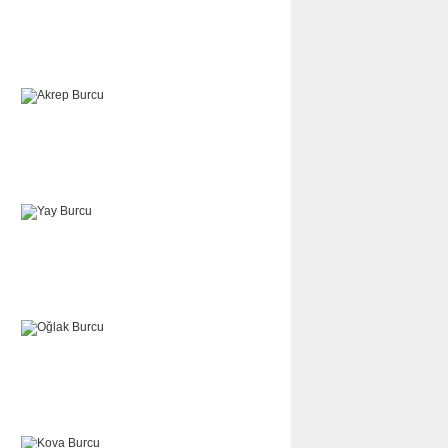
TERAZİ
AKREP
YAY
OĞLAK