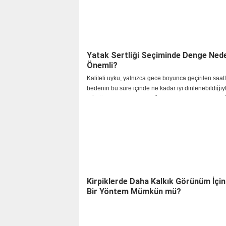
Yatak Sertliği Seçiminde Denge Ned
Önemli?
Kaliteli uyku, yalnızca gece boyunca geçirilen saatl
bedenin bu süre içinde ne kadar iyi dinlenebildiğiyl
Günlük yaşamın hızlandığı, ekran kullanımının arttı
çalışma düzeninin değiştiği günümüzd
Kirpiklerde Daha Kalkık Görünüm İçin 
Bir Yöntem Mümkün mü?