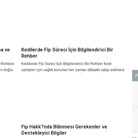
ma ve
Kedilerde Fip Süreci İçin Bilgilendirici Bir
Rehber
 Rehberi
Kedilerde Fip Süreci İçin Bilgilendirici Bir Rehber Kedi
en doğru
sahipleri için sağlık konuları her zaman dikkatle takip edilmesi
k bir karar
gereken başlıklar arasında yer alır. Özellikle bağışıklık
sistemiyle ilişkili hastalık süreçlerind
Fip Hakk?nda Bilinmesi Gerekenler ve
Destekleyici Bilgiler