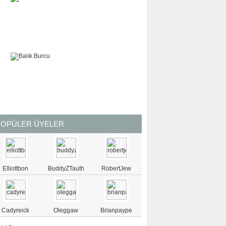
KOVA
BALIK
POPÜLER ÜYELER
Elliottbon
BuddyZTauth
RobertJew
Cadyreick
Oleggaw
Brianpaype