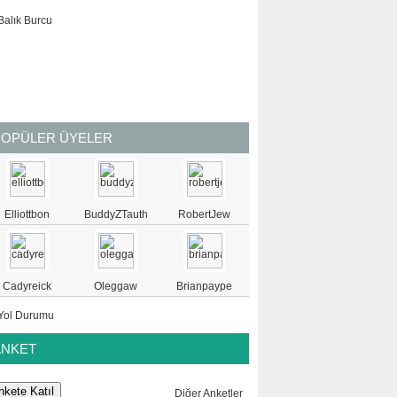
BALIK
POPÜLER ÜYELER
Elliottbon
BuddyZTauth
RobertJew
Cadyreick
Oleggaw
Brianpaype
ANKET
Diğer Anketler