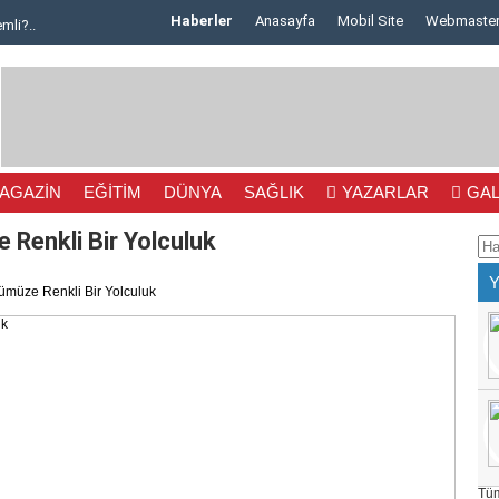
Haberler
Anasayfa
Mobil Site
Webmaste
mli?..
Seç..
nın..
m Olma..
AGAZİN
EĞİTİM
DÜNYA
SAĞLIK
YAZARLAR
GAL
ra..
 Renkli Bir Yolculuk
as..
ümüze Renkli Bir Yolculuk
.
..
i ..
 ..
Tüm