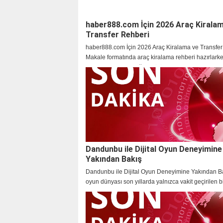
haber888.com İçin 2026 Araç Kirala
Transfer Rehberi
haber888.com İçin 2026 Araç Kiralama ve Transfer
Makale formatında araç kiralama rehberi hazırlark
araç seçimi, yolculuğun bütün akışını etkileyen prati
haline geldi. İncelediğimizde gördük ki
Dandunbu ile Dijital Oyun Deneyimine
Yakından Bakış
Dandunbu ile Dijital Oyun Deneyimine Yakından Bak
oyun dünyası son yıllarda yalnızca vakit geçirilen b
olmaktan çıkarak, kullanıcıların yeni deneyimler keş
canlı bir ekosisteme dönüştü. Oyun sever