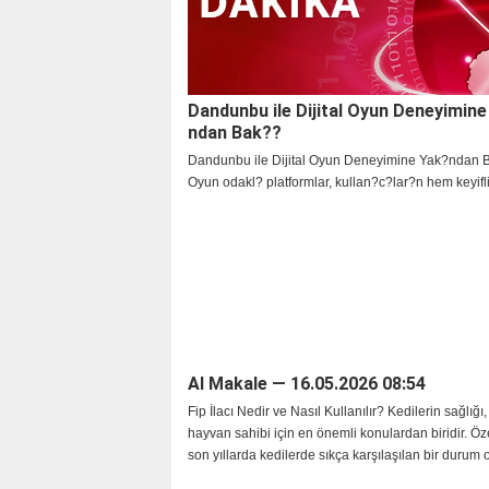
Dandunbu ile Dijital Oyun Deneyimin
ndan Bak??
Dandunbu ile Dijital Oyun Deneyimine Yak?ndan 
Oyun odakl? platformlar, kullan?c?lar?n hem keyif
ge?irmesine hem de farkl? t?rlerde i?erikleri ke?f
yard?mc? olan modern deneyim alanlar? haline ge
AI Makale — 16.05.2026 08:54
Fip İlacı Nedir ve Nasıl Kullanılır? Kedilerin sağlığı, 
hayvan sahibi için en önemli konulardan biridir. Özel
son yıllarda kedilerde sıkça karşılaşılan bir durum 
Infectious Peritonitis (F