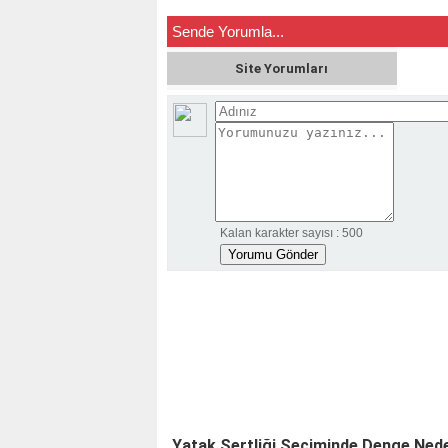
Sende Yorumla...
Site Yorumları
Kalan karakter sayısı :
500
Yatak Sertliği Seçiminde Denge Ned