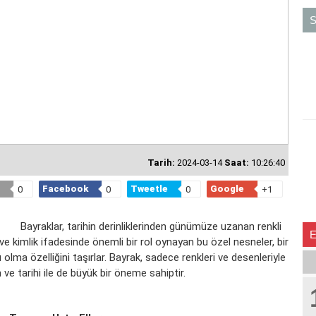
S
Tarih:
2024-03-14
Saat:
10:26:40
Facebook
Tweetle
Google
0
0
0
+1
Bayraklar, tarihin derinliklerinden günümüze uzanan renkli
im ve kimlik ifadesinde önemli bir rol oynayan bu özel nesneler, bir
olma özelliğini taşırlar.
Bayrak
, sadece renkleri ve desenleriyle
ve tarihi ile de büyük bir öneme sahiptir.