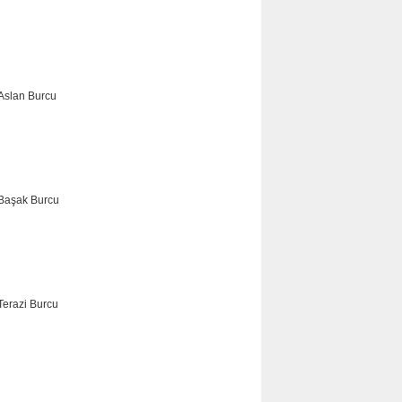
YENGEÇ
ASLAN
BAŞAK
TERAZİ