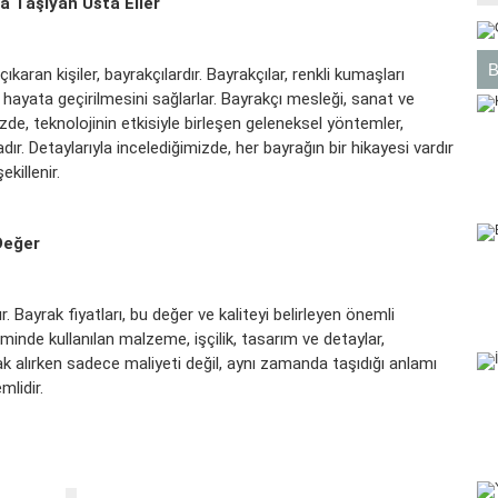
a Taşıyan Usta Eller
ıkaran kişiler, bayrakçılardır. Bayrakçılar, renkli kumaşları
 hayata geçirilmesini sağlarlar.
Bayrakçı
mesleği, sanat ve
de, teknolojinin etkisiyle birleşen geleneksel yöntemler,
adır. Detaylarıyla incelediğimizde, her bayrağın bir hikayesi vardır
ekillenir.
Değer
ır.
Bayrak fiyatları
, bu değer ve kaliteyi belirleyen önemli
timinde kullanılan malzeme, işçilik, tasarım ve detaylar,
rak alırken sadece maliyeti değil, aynı zamanda taşıdığı anlamı
lidir.