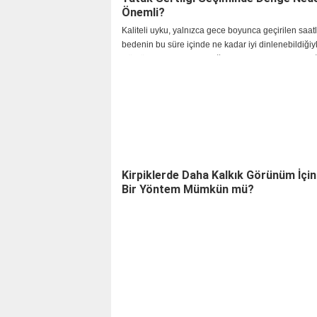
Önemli?
Kaliteli uyku, yalnızca gece boyunca geçirilen saatl
bedenin bu süre içinde ne kadar iyi dinlenebildiğiyl
Günlük yaşamın hızlandığı, ekran kullanımının arttı
çalışma düzeninin değiştiği günümüzd
Kirpiklerde Daha Kalkık Görünüm İçin 
Bir Yöntem Mümkün mü?