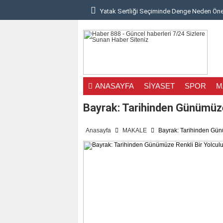
Yatak Sertliği Seçiminde Denge Neden Öne
Çatı Yenileme Projelerinde Akılcı Malzeme 
Göz Çizdirme Eskide Kaldı: Görme Kusurları
Lazerden Korktuğunuz İçin Gözlüğe Mahkû
ANASAYFA
SİYASET
SPOR
M
İstanbul Pizza Factory Ümraniye’de Lezzet A
Bayrak: Tarihinden Günümüze
Saç Ekimi Nedir ve Nasıl Yapılır? Murat Mak
Anasayfa
MAKALE
Bayrak: Tarihinden Gün
Binalarda Enerji Verimliliğinin Geleceği: Yen.
Geleceğin Piyanisti Olarak Gösterilen Fazıl A
Video yerelleştirme pazarında öne çıkan yen
Ankara’da Sağlıklı Gülüşlerin Adresi: Sincan