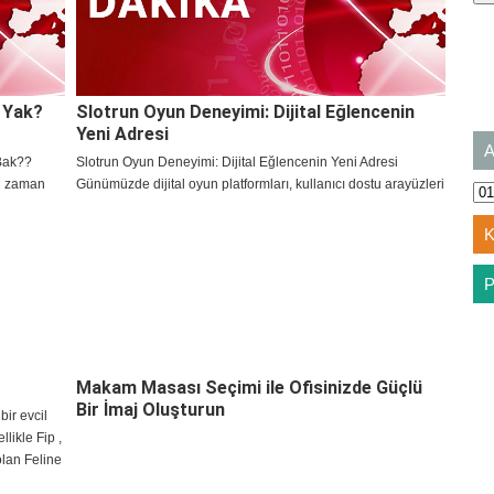
e Yak?
Slotrun Oyun Deneyimi: Dijital Eğlencenin
Yeni Adresi
Bak??
Slotrun Oyun Deneyimi: Dijital Eğlencenin Yeni Adresi
li zaman
Günümüzde dijital oyun platformları, kullanıcı dostu arayüzleri
etmesine
ve sundukları çeşitli oyun seçenekleri ile dikkat çekiyor. Bu
ldi.
platformlardan biri de Slotrun olarak ön
Makam Masası Seçimi ile Ofisinizde Güçlü
Bir İmaj Oluşturun
bir evcil
likle Fip ,
olan Feline