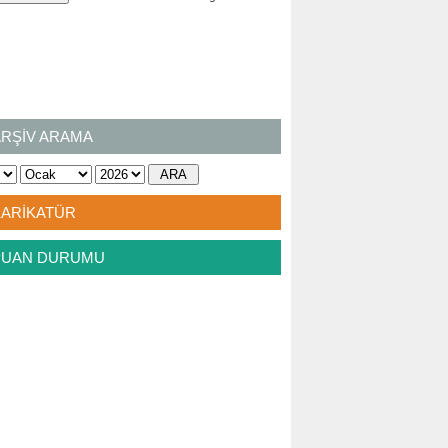
ARŞİV ARAMA
KARİKATÜR
PUAN DURUMU