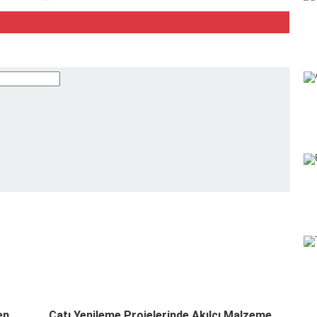
en
Çatı Yenileme Projelerinde Akılcı Malzeme