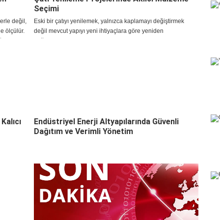
Seçimi
erle değil,
Eski bir çatıyı yenilemek, yalnızca kaplamayı değiştirmek
e ölçülür.
değil mevcut yapıyı yeni ihtiyaçlara göre yeniden
ğı ve
değerlendirmektir. Çatı yenileme işlerinde ilk adım, mevcut
kaplamanın neden performans kaybettiğini belirlemekt
Kalıcı
Endüstriyel Enerji Altyapılarında Güvenli
Dağıtım ve Verimli Yönetim