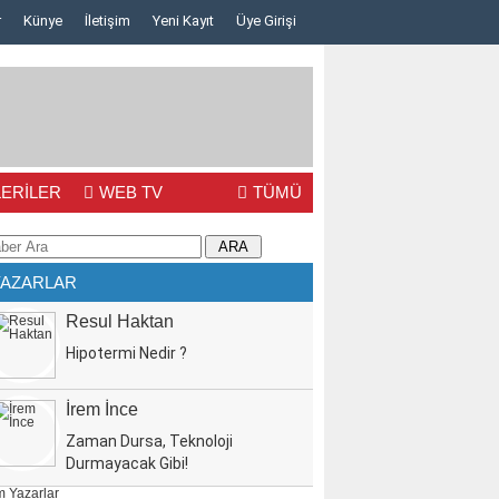
r
Künye
İletişim
Yeni Kayıt
Üye Girişi
ERİLER
WEB TV
TÜMÜ
YAZARLAR
Resul Haktan
Hipotermi Nedir ?
İrem İnce
Zaman Dursa, Teknoloji
Durmayacak Gibi!
 Yazarlar