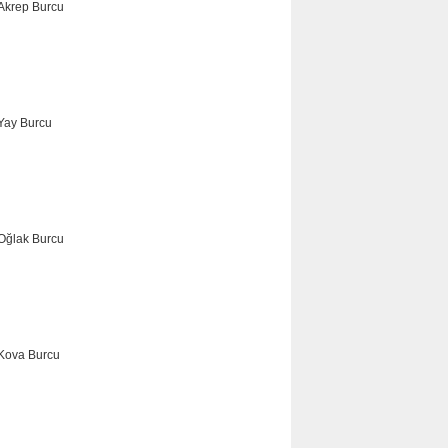
AKREP
YAY
OĞLAK
KOVA