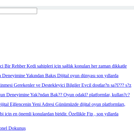
ici Bir Rehber Kedi sahipleri için sağlık konuları her zaman dikkatle
 Deneyimine Yakından Bakış Dijital oyun dünyası son yıllarda
nmesi Gerekenler ve Destekleyici Bilgiler Evcil dostlar?n sa?l??? s?z
yun Deneyimine Yak?ndan Bak?? Oyun odakl? platformlar, kullan?c?
jital Eğlencenin Yeni Adresi Günümüzde dijital oyun platformları,
bi için en önemli konulardan biridir. Özellikle Fip , son yıllarda
yonel Dokunuş