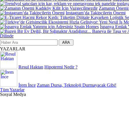
Zamanın Önemi K
Instagram’da Takipçilerin Önemi
İspanya Emlak Y
Dilinde
YAZARLAR
Resul Haktan
Hipotermi Nedir ?
İrem İnce
Zaman Dursa, Teknoloji Durmayacak Gibi!
Tüm Yazarlar
Sosyal Medya