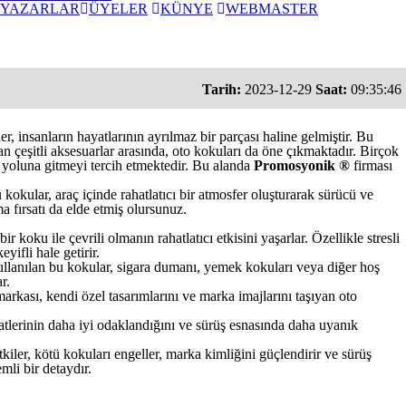
YAZARLAR
ÜYELER
KÜNYE
WEBMASTER
Tarih:
2023-12-29
Saat:
09:35:46
 insanların hayatlarının ayrılmaz bir parçası haline gelmiştir. Bu
an çeşitli aksesuarlar arasında, oto kokuları da öne çıkmaktadır. Birçok
ma yoluna gitmeyi tercih etmektedir. Bu alanda
Promosyonik ®
firması
kokular, araç içinde rahatlatıcı bir atmosfer oluşturarak sürücü ve
a fırsatı da elde etmiş olursunuz.
koku ile çevrili olmanın rahatlatıcı etkisini yaşarlar. Özellikle stresli
ifli hale getirir.
ullanılan bu kokular, sigara dumanı, yemek kokuları veya diğer hoş
r.
rkası, kendi özel tasarımlarını ve marka imajlarını taşıyan oto
katlerinin daha iyi odaklandığını ve sürüş esnasında daha uyanık
kiler, kötü kokuları engeller, marka kimliğini güçlendirir ve sürüş
mli bir detaydır.