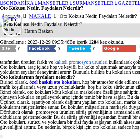
SONDAKİKA
MANŞETLER
SÜRMANŞETLER
GAZETE
Oto Kokusu Nedir, Faydaları Nelerdir?
Anasayfa
MAKALE
Oto Kokusu Nedir, Faydaları Nelerdir?
Harun Baskan
Güncelleme : 2023-12-29 09:35:46
Bu içerik
1204
kez okundu.
Site
Facebook
Tweetle
Google
0
0
0
tarafından üretilen farklı ve
kaliteli promosyon ürünleri
kullanılarak çok
Oto kokuları, araç içinde hoş ve keyifli bir koku oluşturmak amacıyla ta
yolcuların seyahat deneyimini artırır. Bununla birlikte bu kokuların üze
Oto kokularının faydaları nelerdir?
Birinci olarak,
özel baskılı oto kokuları
,
hoş bir atmosfer elde edilmesin
trafik koşullarında veya uzun yolculuklarda, hoş bir koku sürücünün zih
İkinci olarak, oto kokuları kötü kokuları maskeleme özelliğine sahipti
olmayan kokuları engelleyerek araç içinde temiz bir hava sağlar. Bu da 
Üçüncü olarak, eşantiyon olarak dağıtımı yapılan oto kokuları, marka k
kokularını müşterilerine sunar. Bu kokular, müşterilerin markayla duygusa
Dördüncü olarak, promosyon ürünleri sürüş güvenliğinin artmasında etkil
olduklarını göstermektedir. Bu da sürüş güvenliği açısından önemli bir 
Oto kokuları, sürücü ve yolculara bir dizi fayda sağlayan etkili aksesua
güvenliğini arttırır. Bu nedenle, birçok kişi için oto kokuları sadece h