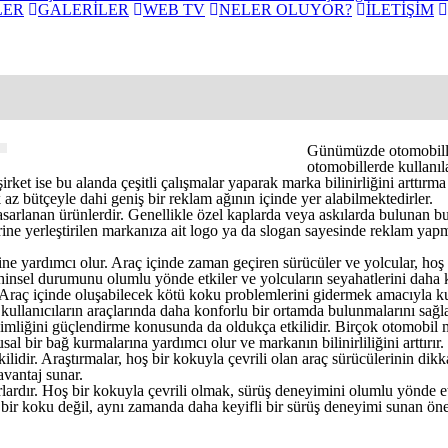
LER
GALERİLER
WEB TV
NELER OLUYOR?
İLETİŞİM
Günümüzde otomobiller,
otomobillerde kullanıl
şirket ise bu alanda çeşitli çalışmalar yaparak marka bilinirliğini arttır
 az bütçeyle dahi geniş bir reklam ağının içinde yer alabilmektedirler.
sarlanan ürünlerdir. Genellikle özel kaplarda veya askılarda bulunan bu 
rine yerleştirilen markanıza ait logo ya da slogan sayesinde reklam yapm
e yardımcı olur. Araç içinde zaman geçiren sürücüler ve yolcular, hoş bir 
insel durumunu olumlu yönde etkiler ve yolcuların seyahatlerini daha key
r. Araç içinde oluşabilecek kötü koku problemlerini gidermek amacıyla k
kullanıcıların araçlarında daha konforlu bir ortamda bulunmalarını sağla
imliğini güçlendirme konusunda da oldukça etkilidir. Birçok otomobil ma
l bir bağ kurmalarına yardımcı olur ve markanın bilinirliliğini arttırır.
idir. Araştırmalar, hoş bir kokuyla çevrili olan araç sürücülerinin dik
avantaj sunar.
rlardır. Hoş bir kokuyla çevrili olmak, sürüş deneyimini olumlu yönde et
oş bir koku değil, aynı zamanda daha keyifli bir sürüş deneyimi sunan öne