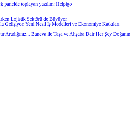
tek panelde toplayan yazılım: Helpigo
arken Lojistik Sektörü de Büyüyor
la Gelişiyor: Yeni Nesil İş Modelleri ve Ekonomiye Katkıları
tır Aradığınız... Baneva ile Taşa ve Ahşaba Dair Her Şey Doğanın