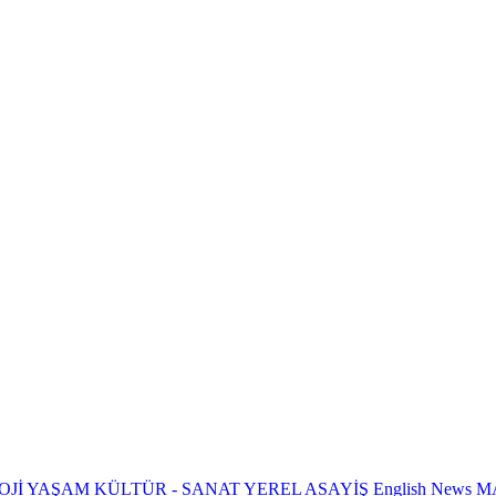
OJİ
YAŞAM
KÜLTÜR - SANAT
YEREL
ASAYİŞ
English News
M