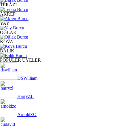
TERAZİ
AKREP
YAY
OĞLAK
KOVA
BALIK
POPÜLER ÜYELER
DSWilliam
HarryZL
ArnoldZO