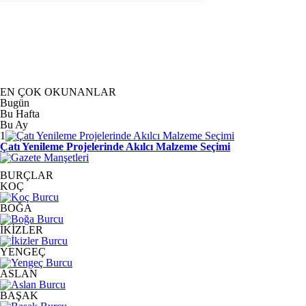
EN ÇOK OKUNANLAR
Bugün
Bu Hafta
Bu Ay
1
Çatı Yenileme Projelerinde Akılcı Malzeme Seçimi
BURÇLAR
KOÇ
BOĞA
İKİZLER
YENGEÇ
ASLAN
BAŞAK