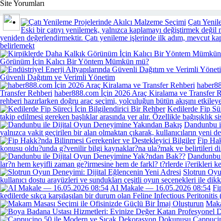
Sende Yorumla...
Site Yorumları
Çatı Yenil
Eski bir çatıyı yenilemek, yalnızca kaplamayı değiştirmek değil 
yeniden değerlendirmektir. Çatı yenileme işlerinde ilk adım, mevcut k
belirlemekt
Görünüm İçin Kalıcı Bir Yöntem Mümkün mü?
Güvenli Dağıtım ve Verimli Yönetim
haber88
Transfer Rehberi
haber888.com İçin 2026 Araç Kiralama ve Transfer R
rehberi hazırlarken doğru araç seçimi, yolculuğun bütün akışını etkileye
Kedilerde Fip Sür
takip edilmesi gereken başlıklar arasında yer alır. Özellikle bağışıklık sis
Dandunbu i
yalnızca vakit geçirilen bir alan olmaktan çıkarak, kullanıcıların yeni 
Fip Hak
konusu oldu?unda g?venilir bilgi kaynaklar?na ula?mak ve belirtileri 
Dandunbu 
lar?n hem keyifli zaman ge?irmesine hem de farkl? t?rlerde i?erikleri 
Slotrun Oyu
kullanıcı dostu arayüzleri ve sundukları çeşitli oyun seçenekleri ile dik
AI Makale — 16.05.2026 08:54
Fi
kedilerde sıkça karşılaşılan bir durum olan Feline Infectious Peritonitis 
Maka
Cappuci