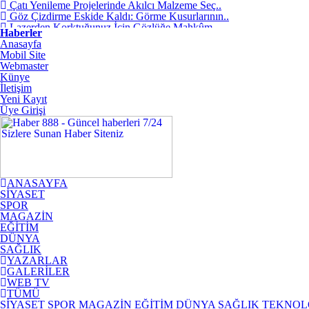
Çatı Yenileme Projelerinde Akılcı Malzeme Seç..
Göz Çizdirme Eskide Kaldı: Görme Kusurlarının..
Lazerden Korktuğunuz İçin Gözlüğe Mahkûm
Haberler
Olma..
Anasayfa
İstanbul Pizza Factory Ümraniye’de Lezzet Ara..
Mobil Site
Saç Ekimi Nedir ve Nasıl Yapılır? Murat Makas..
Webmaster
Binalarda Enerji Verimliliğinin Geleceği: Yen..
Künye
Geleceğin Piyanisti Olarak Gösterilen Fazıl A..
İletişim
Video yerelleştirme pazarında öne çıkan yeni ..
Yeni Kayıt
Ankara’da Sağlıklı Gülüşlerin Adresi: Sincan ..
Üye Girişi
Yükselen Burç Hesaplama Nedir? Yükselen Burç ..
ANASAYFA
SİYASET
SPOR
MAGAZİN
EĞİTİM
DÜNYA
SAĞLIK
YAZARLAR
GALERİLER
WEB TV
TÜMÜ
SİYASET
SPOR
MAGAZİN
EĞİTİM
DÜNYA
SAĞLIK
TEKNOL