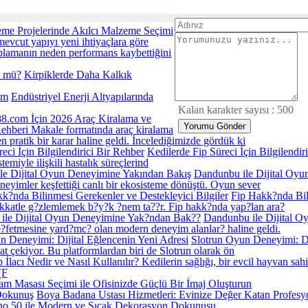
eme Projelerinde Akılcı Malzeme Seçimi
mevcut yapıyı yeni ihtiyaçlara göre
aplamanın neden performans kaybettiğini
Kirpiklerde Daha Kalkık
Endüstriyel Enerji Altyapılarında
Kalan karakter sayısı :
500
8.com İçin 2026 Araç Kiralama ve
ehberi Makale formatında araç kiralama
n pratik bir karar haline geldi. İncelediğimizde gördük ki
eci İçin Bilgilendirici Bir Rehber
Kedilerde Fip Süreci İçin Bilgilendir
temiyle ilişkili hastalık süreçlerind
le Dijital Oyun Deneyimine Yakından Bakış
Dandunbu ile Dijital Oyun
deneyimler keşfettiği canlı bir ekosisteme dönüştü. Oyun sever
k?nda Bilinmesi Gerekenler ve Destekleyici Bilgiler
Fip Hakk?nda Bili
dikkatle g?zlemlemek b?y?k ?nem ta??r. Fip hakk?nda yap?lan ara?
ile Dijital Oyun Deneyimine Yak?ndan Bak??
Dandunbu ile Dijital O
ke?fetmesine yard?mc? olan modern deneyim alanlar? haline geldi.
n Deneyimi: Dijital Eğlencenin Yeni Adresi
Slotrun Oyun Deneyimi: Di
kat çekiyor. Bu platformlardan biri de Slotrun olarak ön
p İlacı Nedir ve Nasıl Kullanılır? Kedilerin sağlığı, bir evcil hayvan sahi
(F
m Masası Seçimi ile Ofisinizde Güçlü Bir İmaj Oluşturun
Boya Badana Ustası Hizmetleri: Evinize Değer Katan Profes
no 50 ile Modern ve Sıcak Dekorasyon Dokunuşu