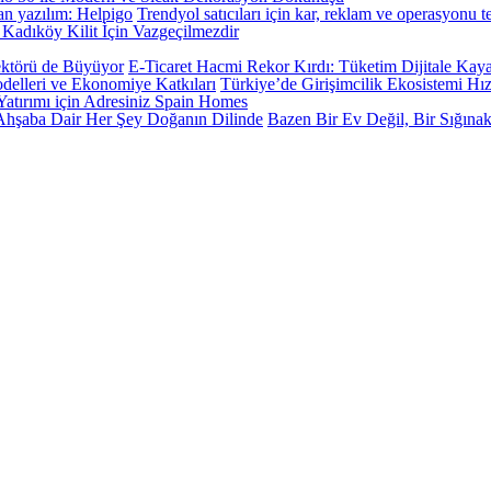
Trendyol satıcıları için kar, reklam ve operasyonu 
adıköy Kilit İçin Vazgeçilmezdir
E-Ticaret Hacmi Rekor Kırdı: Tüketim Dijitale Kay
Türkiye’de Girişimcilik Ekosistemi Hız
atırımı için Adresiniz Spain Homes
Bazen Bir Ev Değil, Bir Sığınak