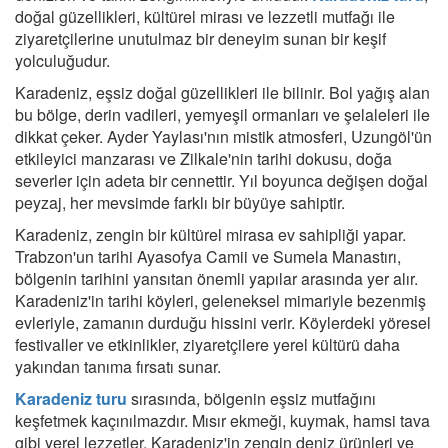
doğal güzellikleri, kültürel mirası ve lezzetli mutfağı ile
ziyaretçilerine unutulmaz bir deneyim sunan bir keşif
yolculuğudur.
Karadeniz, eşsiz doğal güzellikleri ile bilinir. Bol yağış alan
bu bölge, derin vadileri, yemyeşil ormanları ve şelaleleri ile
dikkat çeker. Ayder Yaylası'nın mistik atmosferi, Uzungöl'ün
etkileyici manzarası ve Zilkale'nin tarihi dokusu, doğa
severler için adeta bir cennettir. Yıl boyunca değişen doğal
peyzaj, her mevsimde farklı bir büyüye sahiptir.
Karadeniz, zengin bir kültürel mirasa ev sahipliği yapar.
Trabzon'un tarihi Ayasofya Camii ve Sumela Manastırı,
bölgenin tarihini yansıtan önemli yapılar arasında yer alır.
Karadeniz'in tarihi köyleri, geleneksel mimariyle bezenmiş
evleriyle, zamanın durduğu hissini verir. Köylerdeki yöresel
festivaller ve etkinlikler, ziyaretçilere yerel kültürü daha
yakından tanıma fırsatı sunar.
Karadeniz turu
sırasında, bölgenin eşsiz mutfağını
keşfetmek kaçınılmazdır. Mısır ekmeği, kuymak, hamsi tava
gibi yerel lezzetler, Karadeniz'in zengin deniz ürünleri ve