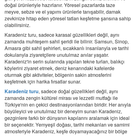
doğal ürünleriyle hazırlanır. Yöresel pazarlarda taze
meyve, sebze ve el yapımı ürünlerle tanışabilir, damak
zevkinize hitap eden yöresel tatları keşfetme şansına sahip
olabilirsiniz.
Karadeniz turu, sadece karasal güzellikleri değil, aynı
zamanda muhteşem sahil şeridi ile bilinir. Samsun, Sinop,
Amasra gibi sahil şehirleri, sıcakkanlı insanlarıyla ve tarihi
dokularıyla ziyaretçilere unutulmaz anılar yaşatır.
Karadeniz'in serin sularında yapılan tekne turları, balıkçı
köylerini ziyaret etmek, deniz kenarındaki kafelerde
oturmak gibi aktiviteler, bölgenin sakin atmosferini
keşfetmek için harika fırsatlar sunar.
Karadeniz turu
, sadece doğal güzellikleri değil, aynı
zamanda zengin kültürel mirası ve lezzetli mutfağı ile
Türkiye'nin en çekici destinasyonlarından biridir. Her anıyla
büyüleyici ve unutulmaz bir deneyim sunan Karadeniz,
gezginlere farklı bir dünyanın kapılarını aralamak için ideal
bir seçenektir. Yemyeşil doğası, tarihi mekanları ve samimi
atmosferiyle Karadeniz, keşfe doyamayacağınız bir bölge