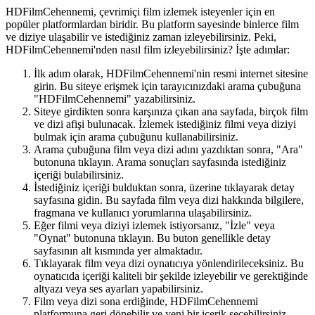
HDFilmCehennemi, çevrimiçi film izlemek isteyenler için en
popüler platformlardan biridir. Bu platform sayesinde binlerce film
ve diziye ulaşabilir ve istediğiniz zaman izleyebilirsiniz. Peki,
HDFilmCehennemi'nden nasıl film izleyebilirsiniz? İşte adımlar:
İlk adım olarak, HDFilmCehennemi'nin resmi internet sitesine
girin. Bu siteye erişmek için tarayıcınızdaki arama çubuğuna
"HDFilmCehennemi" yazabilirsiniz.
Siteye girdikten sonra karşınıza çıkan ana sayfada, birçok film
ve dizi afişi bulunacak. İzlemek istediğiniz filmi veya diziyi
bulmak için arama çubuğunu kullanabilirsiniz.
Arama çubuğuna film veya dizi adını yazdıktan sonra, "Ara"
butonuna tıklayın. Arama sonuçları sayfasında istediğiniz
içeriği bulabilirsiniz.
İstediğiniz içeriği bulduktan sonra, üzerine tıklayarak detay
sayfasına gidin. Bu sayfada film veya dizi hakkında bilgilere,
fragmana ve kullanıcı yorumlarına ulaşabilirsiniz.
Eğer filmi veya diziyi izlemek istiyorsanız, "İzle" veya
"Oynat" butonuna tıklayın. Bu buton genellikle detay
sayfasının alt kısmında yer almaktadır.
Tıklayarak film veya dizi oynatıcıya yönlendirileceksiniz. Bu
oynatıcıda içeriği kaliteli bir şekilde izleyebilir ve gerektiğinde
altyazı veya ses ayarları yapabilirsiniz.
Film veya dizi sona erdiğinde, HDFilmCehennemi
platformuna geri dönebilir ve yeni bir içerik seçebilirsiniz.