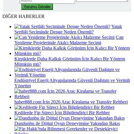
DİĞER HABERLER
Yatak
Sertliği Seçiminde Denge Neden Önemli?
Çatı
Yenileme Projelerinde Akılcı Malzeme Seçimi
Kirpiklerde Daha Kalkık Görünüm İçin Kalıcı Bir Yöntem
Mümkün mü?
Endüstriyel Enerji Altyapılarında Güvenli Dağıtım ve Verimli
Yönetim
haber888.com İçin 2026 Araç Kiralama ve Transfer Rehberi
Kedilerde Fip Süreci İçin Bilgilendirici Bir Rehber
Dandunbu ile Dijital Oyun Deneyimine Yakından Bakış