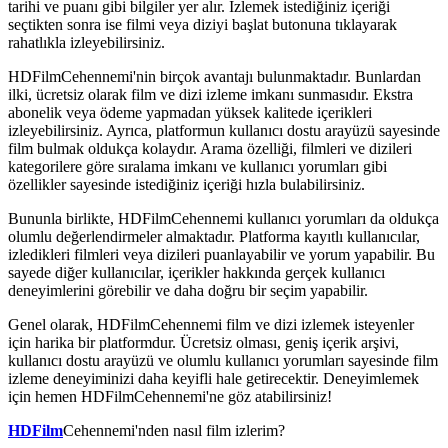
tarihi ve puanı gibi bilgiler yer alır. İzlemek istediğiniz içeriği
seçtikten sonra ise filmi veya diziyi başlat butonuna tıklayarak
rahatlıkla izleyebilirsiniz.
HDFilmCehennemi'nin birçok avantajı bulunmaktadır. Bunlardan
ilki, ücretsiz olarak film ve dizi izleme imkanı sunmasıdır. Ekstra
abonelik veya ödeme yapmadan yüksek kalitede içerikleri
izleyebilirsiniz. Ayrıca, platformun kullanıcı dostu arayüzü sayesinde
film bulmak oldukça kolaydır. Arama özelliği, filmleri ve dizileri
kategorilere göre sıralama imkanı ve kullanıcı yorumları gibi
özellikler sayesinde istediğiniz içeriği hızla bulabilirsiniz.
Bununla birlikte, HDFilmCehennemi kullanıcı yorumları da oldukça
olumlu değerlendirmeler almaktadır. Platforma kayıtlı kullanıcılar,
izledikleri filmleri veya dizileri puanlayabilir ve yorum yapabilir. Bu
sayede diğer kullanıcılar, içerikler hakkında gerçek kullanıcı
deneyimlerini görebilir ve daha doğru bir seçim yapabilir.
Genel olarak, HDFilmCehennemi film ve dizi izlemek isteyenler
için harika bir platformdur. Ücretsiz olması, geniş içerik arşivi,
kullanıcı dostu arayüzü ve olumlu kullanıcı yorumları sayesinde film
izleme deneyiminizi daha keyifli hale getirecektir. Deneyimlemek
için hemen HDFilmCehennemi'ne göz atabilirsiniz!
HDFilm
Cehennemi'nden nasıl film izlerim?