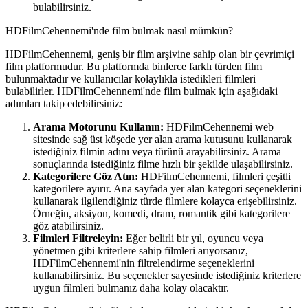
bulabilirsiniz.
HDFilmCehennemi'nde film bulmak nasıl mümkün?
HDFilmCehennemi, geniş bir film arşivine sahip olan bir çevrimiçi
film platformudur. Bu platformda binlerce farklı türden film
bulunmaktadır ve kullanıcılar kolaylıkla istedikleri filmleri
bulabilirler. HDFilmCehennemi'nde film bulmak için aşağıdaki
adımları takip edebilirsiniz:
Arama Motorunu Kullanın:
HDFilmCehennemi web
sitesinde sağ üst köşede yer alan arama kutusunu kullanarak
istediğiniz filmin adını veya türünü arayabilirsiniz. Arama
sonuçlarında istediğiniz filme hızlı bir şekilde ulaşabilirsiniz.
Kategorilere Göz Atın:
HDFilmCehennemi, filmleri çeşitli
kategorilere ayırır. Ana sayfada yer alan kategori seçeneklerini
kullanarak ilgilendiğiniz türde filmlere kolayca erişebilirsiniz.
Örneğin, aksiyon, komedi, dram, romantik gibi kategorilere
göz atabilirsiniz.
Filmleri Filtreleyin:
Eğer belirli bir yıl, oyuncu veya
yönetmen gibi kriterlere sahip filmleri arıyorsanız,
HDFilmCehennemi'nin filtrelendirme seçeneklerini
kullanabilirsiniz. Bu seçenekler sayesinde istediğiniz kriterlere
uygun filmleri bulmanız daha kolay olacaktır.