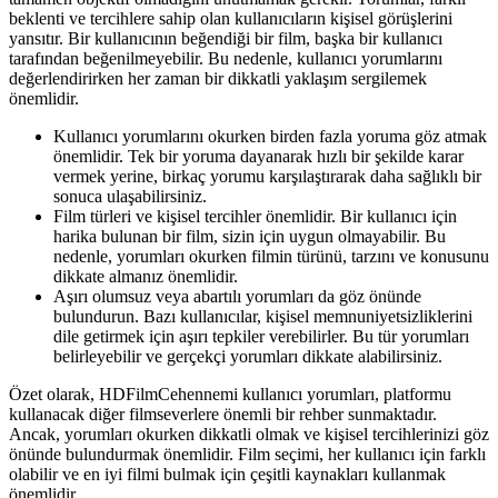
beklenti ve tercihlere sahip olan kullanıcıların kişisel görüşlerini
yansıtır. Bir kullanıcının beğendiği bir film, başka bir kullanıcı
tarafından beğenilmeyebilir. Bu nedenle, kullanıcı yorumlarını
değerlendirirken her zaman bir dikkatli yaklaşım sergilemek
önemlidir.
Kullanıcı yorumlarını okurken birden fazla yoruma göz atmak
önemlidir. Tek bir yoruma dayanarak hızlı bir şekilde karar
vermek yerine, birkaç yorumu karşılaştırarak daha sağlıklı bir
sonuca ulaşabilirsiniz.
Film türleri ve kişisel tercihler önemlidir. Bir kullanıcı için
harika bulunan bir film, sizin için uygun olmayabilir. Bu
nedenle, yorumları okurken filmin türünü, tarzını ve konusunu
dikkate almanız önemlidir.
Aşırı olumsuz veya abartılı yorumları da göz önünde
bulundurun. Bazı kullanıcılar, kişisel memnuniyetsizliklerini
dile getirmek için aşırı tepkiler verebilirler. Bu tür yorumları
belirleyebilir ve gerçekçi yorumları dikkate alabilirsiniz.
Özet olarak, HDFilmCehennemi kullanıcı yorumları, platformu
kullanacak diğer filmseverlere önemli bir rehber sunmaktadır.
Ancak, yorumları okurken dikkatli olmak ve kişisel tercihlerinizi göz
önünde bulundurmak önemlidir. Film seçimi, her kullanıcı için farklı
olabilir ve en iyi filmi bulmak için çeşitli kaynakları kullanmak
önemlidir.