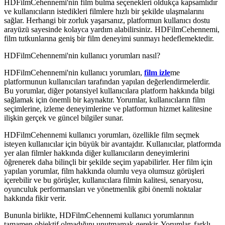
HDFilmCehennemi'nin film bulma seçenekleri oldukça kapsamlıdır
ve kullanıcıların istedikleri filmlere hızlı bir şekilde ulaşmalarını
sağlar. Herhangi bir zorluk yaşarsanız, platformun kullanıcı dostu
arayüzü sayesinde kolayca yardım alabilirsiniz. HDFilmCehennemi,
film tutkunlarına geniş bir film deneyimi sunmayı hedeflemektedir.
HDFilmCehennemi'nin kullanıcı yorumları nasıl?
HDFilmCehennemi'nin kullanıcı yorumları,
film izle
me
platformunun kullanıcıları tarafından yapılan değerlendirmelerdir.
Bu yorumlar, diğer potansiyel kullanıcılara platform hakkında bilgi
sağlamak için önemli bir kaynaktır. Yorumlar, kullanıcıların film
seçimlerine, izleme deneyimlerine ve platformun hizmet kalitesine
ilişkin gerçek ve güncel bilgiler sunar.
HDFilmCehennemi kullanıcı yorumları, özellikle film seçmek
isteyen kullanıcılar için büyük bir avantajdır. Kullanıcılar, platformda
yer alan filmler hakkında diğer kullanıcıların deneyimlerini
öğrenerek daha bilinçli bir şekilde seçim yapabilirler. Her film için
yapılan yorumlar, film hakkında olumlu veya olumsuz görüşleri
içerebilir ve bu görüşler, kullanıcılara filmin kalitesi, senaryosu,
oyunculuk performansları ve yönetmenlik gibi önemli noktalar
hakkında fikir verir.
Bununla birlikte, HDFilmCehennemi kullanıcı yorumlarının
tamamen objektif olmadığını unutmamak gerekir. Yorumlar, farklı