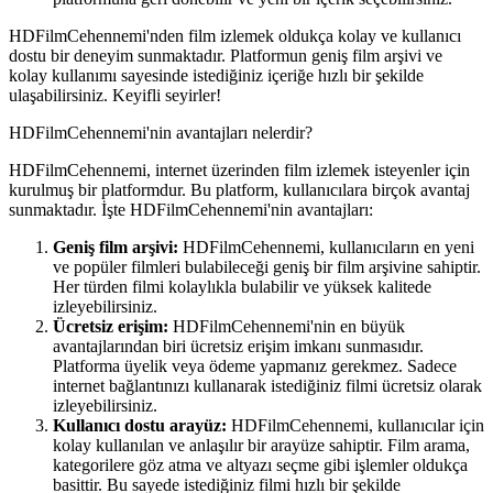
HDFilmCehennemi'nden film izlemek oldukça kolay ve kullanıcı
dostu bir deneyim sunmaktadır. Platformun geniş film arşivi ve
kolay kullanımı sayesinde istediğiniz içeriğe hızlı bir şekilde
ulaşabilirsiniz. Keyifli seyirler!
HDFilmCehennemi'nin avantajları nelerdir?
HDFilmCehennemi, internet üzerinden film izlemek isteyenler için
kurulmuş bir platformdur. Bu platform, kullanıcılara birçok avantaj
sunmaktadır. İşte HDFilmCehennemi'nin avantajları:
Geniş film arşivi:
HDFilmCehennemi, kullanıcıların en yeni
ve popüler filmleri bulabileceği geniş bir film arşivine sahiptir.
Her türden filmi kolaylıkla bulabilir ve yüksek kalitede
izleyebilirsiniz.
Ücretsiz erişim:
HDFilmCehennemi'nin en büyük
avantajlarından biri ücretsiz erişim imkanı sunmasıdır.
Platforma üyelik veya ödeme yapmanız gerekmez. Sadece
internet bağlantınızı kullanarak istediğiniz filmi ücretsiz olarak
izleyebilirsiniz.
Kullanıcı dostu arayüz:
HDFilmCehennemi, kullanıcılar için
kolay kullanılan ve anlaşılır bir arayüze sahiptir. Film arama,
kategorilere göz atma ve altyazı seçme gibi işlemler oldukça
basittir. Bu sayede istediğiniz filmi hızlı bir şekilde