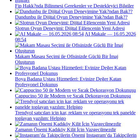
Fip Hakk?nda Bilinmesi Gerekenler ve Destekleyici Bilgiler
Dandunbu ile Dijital Oyun Deneyimine Yak?ndan Bak??
Slotrun Oyun Deneyimi: Dijital Eğlencenin Yeni Adresi
AI Makale — 16.05.2026
08:54
Makam Masası Seçimi ile Ofisinizde Güçlü Bir İmaj
Oluşturun
Boya Badana Ustası Hizmetleri: Evinize Değer Katan
Profesyonel Dokunuş
Cappucino 50 ile Modern ve Sıcak Dekorasyon Dokunuşu
Trendyol satıcıları için kar, reklam ve operasyonu tek panelde
toplayan yazılım: Helpigo
Zamanın Önemi Kadıköy Kilit İçin Vazgeçilmezdir
Instagram’da Takipçilerin