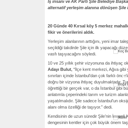
İş insanı ve AK Parti Şile Belediye Başk
alternatif yerleşim alanına dönüşen Şile 
20 Günde 40 Kırsal köy 5 merkez mahalle 
fikir ve önerilerini aldık.
Yerleşim alanlarının arttığını, yeni imar tal
seçildiği takdirde Şile için ilk yapacağı düze
vasfı taşıyacağını söyledi.
10 ve 25 yıllık şehir vizyonuna da ihtiyaç
Adayı Bulut,
“İlçe kent merkezi, Ağva gibi
sınırları içinde İstanbul’dan çok farklı önc
K
doğru bir vizyona ihtiyaç duyulmaktadır. Tu
öğrettiği bir gerçek var, o da İstanbul gibi
anlatımla çeperindeki tarım ve turizm alanl
yaşatılmalıdır. Şile sadece İstanbul’un oksi
alanı olma özelliği de taşıyor.” dedi.
BO
Kendisinin de uzun süredir Şile’nin İmrenli
dengesinin kentler için çok büyük önem taşı