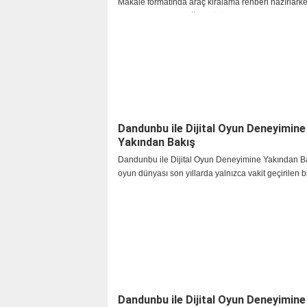
Makale formatında araç kiralama rehberi hazırlark
araç seçimi, yolculuğun bütün akışını etkileyen prati
haline geldi. İncelediğimizde gördük ki
Dandunbu ile Dijital Oyun Deneyimine
Yakından Bakış
Dandunbu ile Dijital Oyun Deneyimine Yakından Bak
oyun dünyası son yıllarda yalnızca vakit geçirilen b
olmaktan çıkarak, kullanıcıların yeni deneyimler keş
canlı bir ekosisteme dönüştü. Oyun sever
Dandunbu ile Dijital Oyun Deneyimin