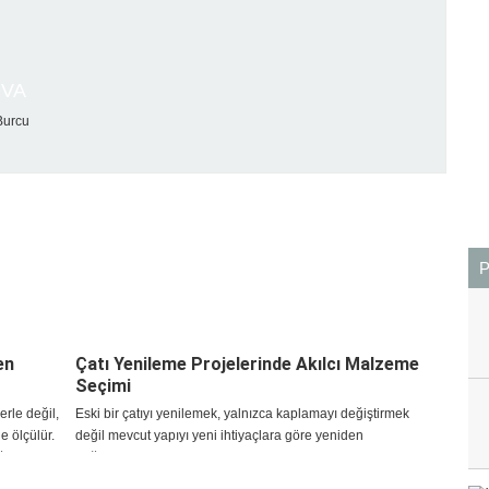
VA
LIK
en
Çatı Yenileme Projelerinde Akılcı Malzeme
Seçimi
erle değil,
Eski bir çatıyı yenilemek, yalnızca kaplamayı değiştirmek
e ölçülür.
değil mevcut yapıyı yeni ihtiyaçlara göre yeniden
ğı ve
değerlendirmektir. Çatı yenileme işlerinde ilk adım, mevcut
kaplamanın neden performans kaybettiğini belirlemekt