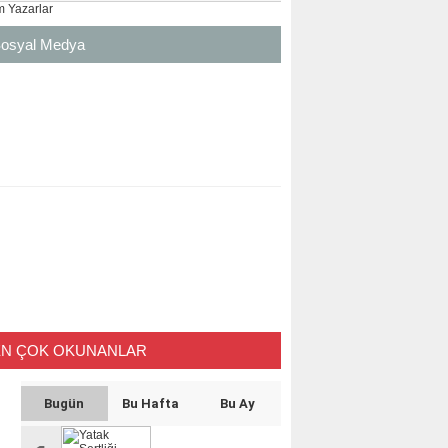
 Yazarlar
osyal Medya
EN ÇOK OKUNANLAR
Bugün
Bu Hafta
Bu Ay