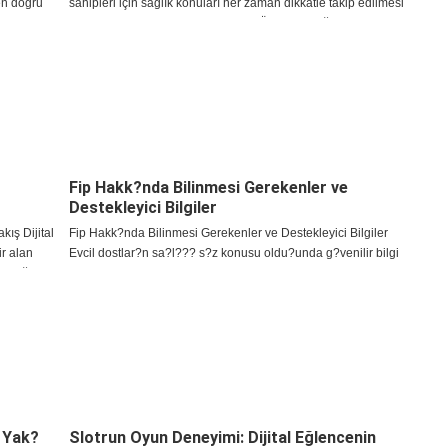
en doğru
sahipleri için sağlık konuları her zaman dikkatle takip edilmesi
k bir karar
gereken başlıklar arasında yer alır. Özellikle bağışıklık
sistemiyle ilişkili hastalık süreçlerind
Fip Hakk?nda Bilinmesi Gerekenler ve
Destekleyici Bilgiler
ış Dijital
Fip Hakk?nda Bilinmesi Gerekenler ve Destekleyici Bilgiler
ir alan
Evcil dostlar?n sa?l??? s?z konusu oldu?unda g?venilir bilgi
fettiği
kaynaklar?na ula?mak ve belirtileri dikkatle g?zlemlemek b?
y?k ?nem ta??r. Fip hakk?nda yap?lan ara?
e Yak?
Slotrun Oyun Deneyimi: Dijital Eğlencenin