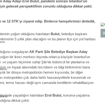
an Aday Adayı Erol Bulut, pandemi sonrası İstanbul’un
için gelecek perspektifinin zorunlu olduğuna dikkat çekti.
ve 12 STK’yı ziyaret edip. Binlerce hemşehrimizi dinledik,
eplerinin yoğun olduğunu hatırlatan
Bulut,
belediye başkanı
nlemenin 5 yıllık plan olacağını ve bu planın ilçe için yol haritası
 olduğunu vurgulayan
AK Parti Şile Belediye Başkan Aday
 yoğun bir ikinci merkezi dışında onlarca köyüyle İstanbul’un
elik ve yaşam biçimine sahip Şile’de bütüncül bir planlama ve
OÇ
rizm ve inşaat alanındaki tecrübem ve bilgi birikimimin bana
 büyük bir dünya metropolünün hemen kıyısında, bir diğer
arı metropolden çok daha farklı hassasiyetlerle korunmalı ve
jeni, temiz havası değil aynı zamanda kentlilerin rehabilitasyon
ĞA
 Köyünde yaşadığını hatırlatan
Erol Bulut,
koruma-yaşatma
dığına dikkat çekti.