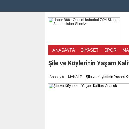
enge Neden Önemli?..
kılcı Malzeme Seç..
Görme Kusurlarının..
 Gözlüğe Mahkûm Olma..
ANASAYFA
SİYASET
SPOR
MA
iye’de Lezzet Ara..
ılır? Murat Makas..
Şile ve Köylerinin Yaşam Kal
n Geleceği: Yen..
Anasayfa
MAKALE
Şile ve Köylerinin Yaşam Ka
sterilen Fazıl A..
a öne çıkan yeni ..
 Adresi: Sincan ..