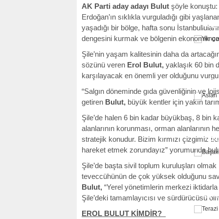
AK Parti aday adayı Bulut
şöyle konuştu: 
Erdoğan’ın sıklıkla vurguladığı gibi yaşlana
İKİ
yaşadığı bir bölge, hafta sonu İstanbullular
dengesini kurmak ve bölgenin ekonomik canl
Şile’nin yaşam kalitesinin daha da artacağın
sözünü veren
Erol Bulut,
yaklaşık 60 bin d
karşılayacak en önemli yer olduğunu vurgul
YEN
“Salgın döneminde gıda güvenliğinin ve lojist
getiren
Bulut,
büyük kentler için yakın tarı
Şile’de halen 6 bin kadar büyükbaş, 8 bin ka
alanlarının korunması, orman alanlarının 
AS
stratejik konudur. Bizim kırmızı çizgimiz b
hareket etmek zorundayız” yorumunda bul
Şile’de başta sivil toplum kuruluşları olma
teveccühünün de çok yüksek olduğunu s
Bulut,
“Yerel yönetimlerin merkezi iktidarla
BA
Şile’deki tamamlayıcısı ve sürdürücüsü ol
EROL BULUT KİMDİR?