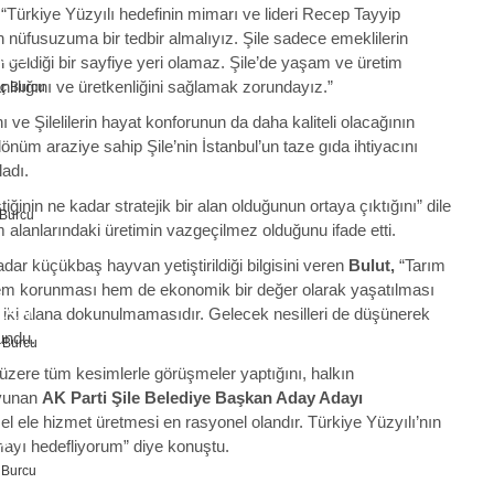
“Türkiye Yüzyılı hedefinin mimarı ve lideri Recep Tayyip
n nüfusuzuma bir tedbir almalıyız. Şile sadece emeklilerin
ZLER
ın geldiği bir sayfiye yeri olamaz. Şile’de yaşam ve üretim
ılığını ve üretkenliğini sağlamak zorundayız.”
ı ve Şilelilerin hayat konforunun da daha kaliteli olacağının
önüm araziye sahip Şile’nin İstanbul’un taze gıda ihtiyacını
adı.
GEÇ
iğinin ne kadar stratejik bir alan olduğunun ortaya çıktığını” dile
m alanlarındaki üretimin vazgeçilmez olduğunu ifade etti.
dar küçükbaş hayvan yetiştirildiği bilgisini veren
Bulut,
“Tarım
hem korunması hem de ekonomik bir değer olarak yaşatılması
LAN
u iki alana dokunulmamasıdır. Gelecek nesilleri de düşünerek
undu.
k üzere tüm kesimlerle görüşmeler yaptığını, halkın
avunan
AK Parti Şile Belediye Başkan Aday Adayı
 el ele hizmet üretmesi en rasyonel olandır. Türkiye Yüzyılı’nın
ŞAK
mayı hedefliyorum” diye konuştu.