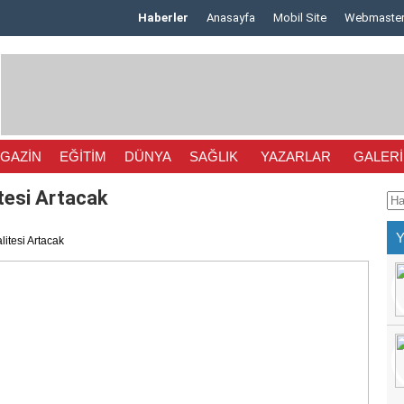
Haberler
Anasayfa
Mobil Site
Webmaste
GAZİN
EĞİTİM
DÜNYA
SAĞLIK
YAZARLAR
GALERİ
itesi Artacak
litesi Artacak