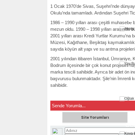
1 Ocak 1970’de Sivas, Suşehri’nde dünyaya g
Okulu’nda tamamladı. Ardından Suşehri Ticare
TER
1986 – 1990 yılları arası çeşitli muhasebe b
mezun oldu. 1990 – 1998 yılları arasında 
2001 yılları arası Kredi Yurtlar Kurumu’na b
Müzesi, Kağıthane, Beşiktaş kaymakamlık b
sayıda köyün alt yapı ve su arıtma projelerin
AK
2001 yılından itibaren İstanbul, Ümraniye, 
Bodrum ilçesinde bir çok konut projesini hay
marka tescili sahibidir. Ayrıca bir adet ön i
başvurusu bulunmaktadır. Şile’nin İmrenli k
sahibidir.
Y
Sende Yorumla...
Site Yorumları
OĞ