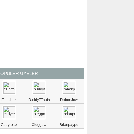
POPÜLER ÜYELER
Elliottbon
BuddyZTauth
RobertJew
Cadyreick
Oleggaw
Brianpaype