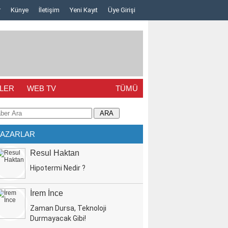
r
Künye
İletişim
Yeni Kayıt
Üye Girişi
LER
WEB TV
TÜMÜ
YAZARLAR
Resul Haktan
Hipotermi Nedir ?
İrem İnce
Zaman Dursa, Teknoloji
Durmayacak Gibi!