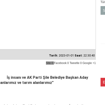
Tüm
S
Tarih:
2023-01-01
Saat:
22:30:40
Site
0
Facebook
0
Tweetle
0
Google
+1
İş insanı ve AK Parti Şile Belediye Başkan Aday
anlarımız ve tarım alanlarımız”