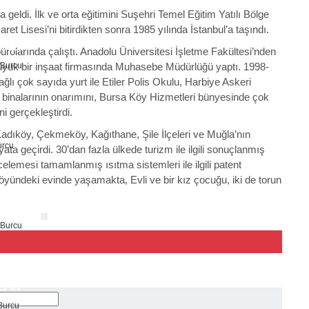
eldi. İlk ve orta eğitimini Suşehri Temel Eğitim Yatılı Bölge
t Lisesi’ni bitirdikten sonra 1985 yılında İstanbul’a taşındı.
AZİ
ürolarında çalıştı. Anadolu Üniversitesi İşletme Fakültesi’nden
büyük bir inşaat firmasında Muhasebe Müdürlüğü yaptı. 1998-
ağlı çok sayıda yurt ile Etiler Polis Okulu, Harbiye Askeri
inalarının onarımını, Bursa Köy Hizmetleri bünyesinde çok
i gerçekleştirdi.
REP
Kadıköy, Çekmeköy, Kağıthane, Şile İlçeleri ve Muğla’nın
ata geçirdi. 30’dan fazla ülkede turizm ile ilgili sonuçlanmış
ncelemesi tamamlanmış ısıtma sistemleri ile ilgili patent
öyündeki evinde yaşamakta, Evli ve bir kız çocuğu, iki de torun
AY
LAK