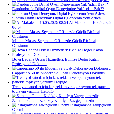
Dandunbu ile Dijital Oyun Deneyimine Yak?ndan Bak??
Slotrun Oyun Deneyimi: Dijital Eğlencenin Yeni Adresi
AI Makale — 16.05.2026
08:54
Makam Masası Seçimi ile Ofisinizde Güçlü Bir İmaj
Oluşturun
Boya Badana Ustası Hizmetleri: Evinize Değer Katan
Profesyonel Dokunuş
Cappucino 50 ile Modern ve Sıcak Dekorasyon Dokunuşu
Trendyol satıcıları için kar, reklam ve operasyonu tek panelde
toplayan yazılım: Helpigo
Zamanın Önemi Kadıköy Kilit İçin Vazgeçilmezdir
Instagram’da Takipçilerin
Önemi