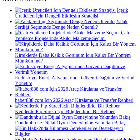
İçerik
Üreticileri İçin Dengeli Etkileşim Stratejisi
Yatak
Sertliği Seçiminde Denge Neden Önemli?
Çatı
Yenileme Projelerinde Akılcı Malzeme Seçimi
Kirpiklerde Daha Kalkık Görünüm İçin Kalıcı Bir Yöntem
Mümkün mü?
Endüstriyel Enerji Altyapılarında Güvenli Dağıtım ve Verimli
Yönetim
haber888.com İçin 2026 Araç Kiralama ve Transfer Rehberi
Kedilerde Fip Süreci İçin Bilgilendirici Bir Rehber
Dandunbu ile Dijital Oyun Deneyimine Yakından Bakış
Fip Hakk?nda Bilinmesi Gerekenler ve Destekleyici Bilgiler