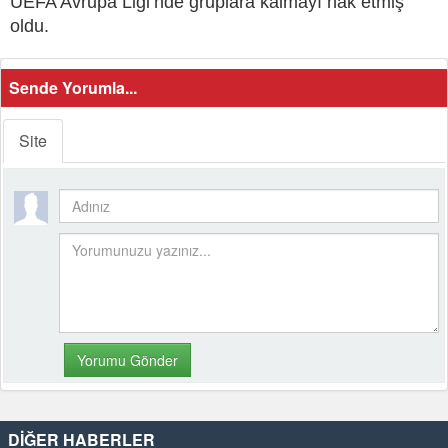
UEFA Avrupa Ligi’nde gruplara kalmayı hak etmiş
oldu.
Sende Yorumla...
Site
DİĞER HABERLER