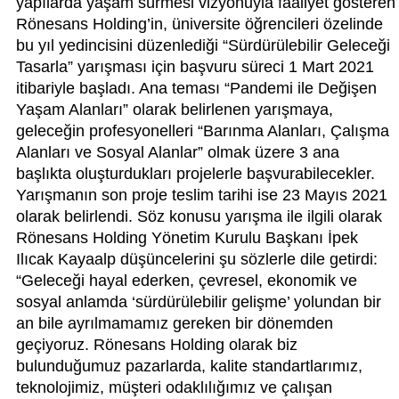
yapılarda yaşam sürmesi vizyonuyla faaliyet gösteren
Rönesans Holding’in, üniversite öğrencileri özelinde
bu yıl yedincisini düzenlediği “Sürdürülebilir Geleceği
Tasarla” yarışması için başvuru süreci 1 Mart 2021
itibariyle başladı. Ana teması “Pandemi ile Değişen
Yaşam Alanları” olarak belirlenen yarışmaya,
geleceğin profesyonelleri “Barınma Alanları, Çalışma
Alanları ve Sosyal Alanlar” olmak üzere 3 ana
başlıkta oluşturdukları projelerle başvurabilecekler.
Yarışmanın son proje teslim tarihi ise 23 Mayıs 2021
olarak belirlendi. Söz konusu yarışma ile ilgili olarak
Rönesans Holding Yönetim Kurulu Başkanı İpek
Ilıcak Kayaalp düşüncelerini şu sözlerle dile getirdi:
“Geleceği hayal ederken, çevresel, ekonomik ve
sosyal anlamda ‘sürdürülebilir gelişme’ yolundan bir
an bile ayrılmamamız gereken bir dönemden
geçiyoruz. Rönesans Holding olarak biz
bulunduğumuz pazarlarda, kalite standartlarımız,
teknolojimiz, müşteri odaklılığımız ve çalışan