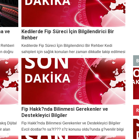
ma ve
Kedilerde Fip Süreci İçin Bilgilendirici Bir
Rehber
 Rehberi
Kedilerde Fip Süreci İçin Bilgilendirici Bir Rehber Kedi
en doğru
sahipleri için sağlık konuları her zaman dikkatle takip edilmesi
k bir karar
gereken başlıklar arasında yer alır. Özellikle bağışıklık
B
sistemiyle ilişkili hastalık süreçlerind
Fip Hakk?nda Bilinmesi Gerekenler ve
R
Destekleyici Bilgiler
ış Dijital
Fip Hakk?nda Bilinmesi Gerekenler ve Destekleyici Bilgiler
ir alan
Evcil dostlar?n sa?l??? s?z konusu oldu?unda g?venilir bilgi
fettiği
kaynaklar?na ula?mak ve belirtileri dikkatle g?zlemlemek b?