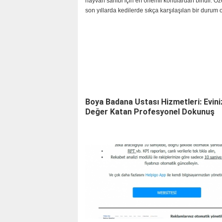
hayvan sahibi için en önemli konulardan biridir. Özel
son yıllarda kedilerde sıkça karşılaşılan bir durum 
Infectious Peritonitis (F
Boya Badana Ustası Hizmetleri: Evini
Değer Katan Profesyonel Dokunuş