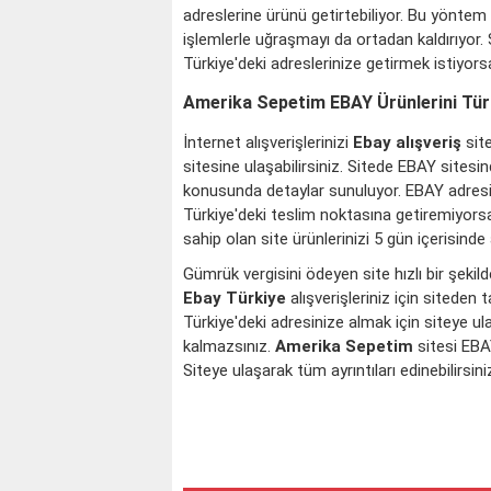
adreslerine ürünü getirtebiliyor. Bu yöntem
işlemlerle uğraşmayı da ortadan kaldırıyor. 
Türkiye'deki adreslerinize getirmek istiyors
Amerika Sepetim EBAY Ürünlerini Tür
İnternet alışverişlerinizi
Ebay
alışveriş
sit
sitesine ulaşabilirsiniz. Sitede EBAY sitesi
konusunda detaylar sunuluyor. EBAY adresin
Türkiye'deki teslim noktasına getiremiyorsanı
sahip olan site ürünlerinizi 5 gün içerisinde 
Gümrük vergisini ödeyen site hızlı bir şekil
Ebay Türkiye
alışverişleriniz için siteden
Türkiye'deki adresinize almak için siteye ul
kalmazsınız.
Amerika Sepetim
sitesi EBAY
Siteye ulaşarak tüm ayrıntıları edinebilirsini
KOÇ