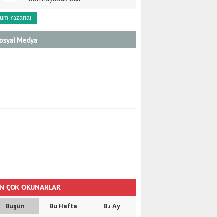
üm Yazarlar
osyal Medya
N ÇOK OKUNANLAR
Bugün
Bu Hafta
Bu Ay