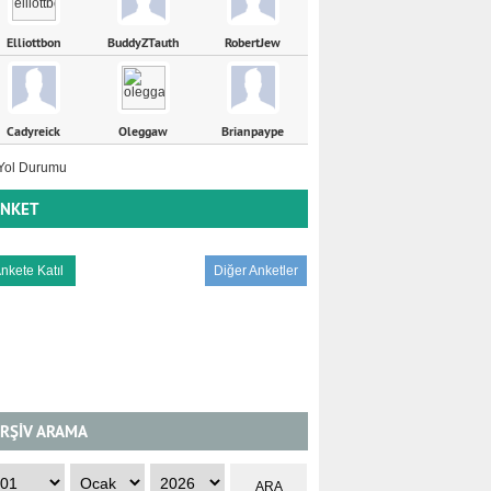
Elliottbon
BuddyZTauth
RobertJew
Cadyreick
Oleggaw
Brianpaype
NKET
Diğer Anketler
RŞİV ARAMA