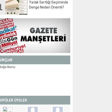
Yatak Sertliği Seçiminde
1
Denge Neden Önemli?
URÇLAR
İKİZLER
YENGEÇ
OPÜLER ÜYELER