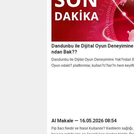
canlı bir ekosisteme dönüştü. Oyun sever
Dandunbu ile Dijital Oyun Deneyimin
ndan Bak??
Dandunbu ile Dijital Oyun Deneyimine Yak?ndan 
Oyun odakl? platformlar, kullan?c?lar?n hem keyif
ge?irmesine hem de farkl? t?rlerde i?erikleri ke?f
yard?mc? olan modern deneyim alanlar? haline ge
AI Makale — 16.05.2026 08:54
Fip İlacı Nedir ve Nasıl Kullanılır? Kedilerin sağlığı, 