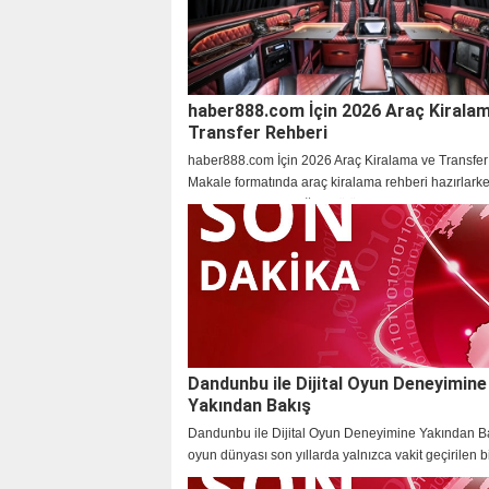
haber888.com İçin 2026 Araç Kirala
Transfer Rehberi
haber888.com İçin 2026 Araç Kiralama ve Transfer
Makale formatında araç kiralama rehberi hazırlark
araç seçimi, yolculuğun bütün akışını etkileyen prati
haline geldi. İncelediğimizde gördük ki
Dandunbu ile Dijital Oyun Deneyimine
Yakından Bakış
Dandunbu ile Dijital Oyun Deneyimine Yakından Bak
oyun dünyası son yıllarda yalnızca vakit geçirilen b
olmaktan çıkarak, kullanıcıların yeni deneyimler keş