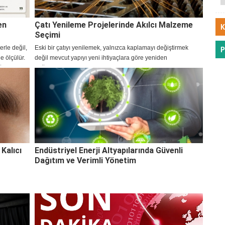
en
Çatı Yenileme Projelerinde Akılcı Malzeme
K
Seçimi
erle değil,
Eski bir çatıyı yenilemek, yalnızca kaplamayı değiştirmek
P
e ölçülür.
değil mevcut yapıyı yeni ihtiyaçlara göre yeniden
ğı ve
değerlendirmektir. Çatı yenileme işlerinde ilk adım, mevcut
kaplamanın neden performans kaybettiğini belirlemekt
Kalıcı
Endüstriyel Enerji Altyapılarında Güvenli
Dağıtım ve Verimli Yönetim