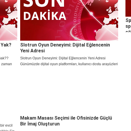
y?k ?nem ta??r. Fip hakk?nda yap?lan ara?
Sp
sp
ç
e Yak?
Slotrun Oyun Deneyimi: Dijital Eğlencenin
Yeni Adresi
Bak??
Slotrun Oyun Deneyimi: Dijital Eğlencenin Yeni Adresi
li zaman
Günümüzde dijital oyun platformları, kullanıcı dostu arayüzleri
etmesine
ve sundukları çeşitli oyun seçenekleri ile dikkat çekiyor. Bu
ldi.
platformlardan biri de Slotrun olarak ön
Makam Masası Seçimi ile Ofisinizde Güçlü
Bir İmaj Oluşturun
bir evcil