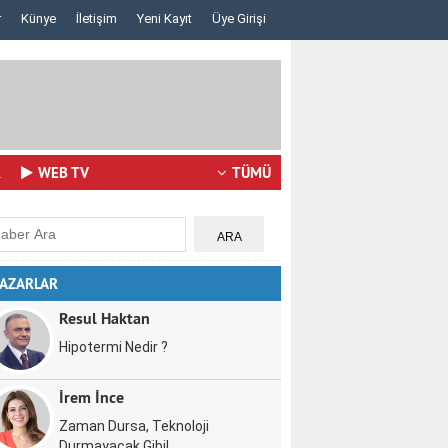
r
Künye
İletişim
Yeni Kayıt
Üye Girişi
Lazerden Korktuğunuz İçin Gözlüğe Mahkûm Olma..
İstanbul Pizza 
R
WEB TV
TÜMÜ
AZARLAR
Resul Haktan
Hipotermi Nedir ?
İrem İnce
Zaman Dursa, Teknoloji
Durmayacak Gibi!