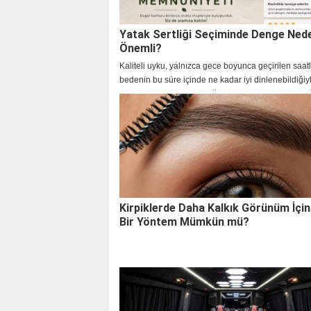
Yatak Sertliği Seçiminde Denge Ned
Önemli?
Kaliteli uyku, yalnızca gece boyunca geçirilen saatl
bedenin bu süre içinde ne kadar iyi dinlenebildiğiyl
Günlük yaşamın hızlandığı, ekran kullanımının arttı
çalışma düzeninin değiştiği günümüzd
Kirpiklerde Daha Kalkık Görünüm İçin 
Bir Yöntem Mümkün mü?