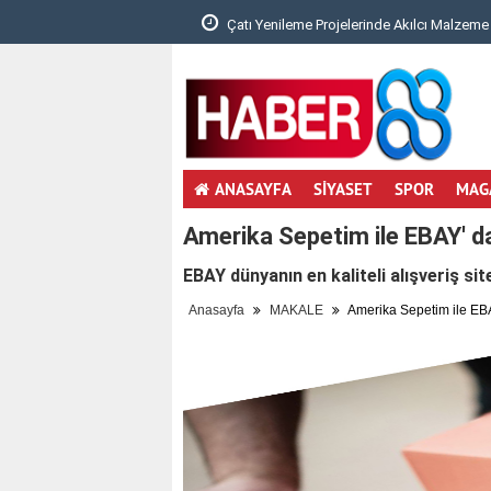
 Denge Neden Önemli?..
Çatı Yenileme Projelerinde Akılcı Malzeme 
ANASAYFA
SİYASET
SPOR
MAG
Amerika Sepetim ile EBAY' da
EBAY dünyanın en kaliteli alışveriş sit
Anasayfa
MAKALE
Amerika Sepetim ile EBA