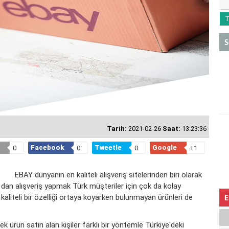
T
S
Tarih:
2021-02-26
Saat:
13:23:36
Facebook
Tweetle
Google
0
0
0
+1
EBAY dünyanın en kaliteli alışveriş sitelerinden biri olarak
an alışveriş yapmak Türk müşteriler için çok da kolay
aliteli bir özelliği ortaya koyarken bulunmayan ürünleri de
E
 ürün satın alan kişiler farklı bir yöntemle Türkiye'deki