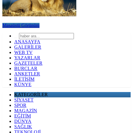
Aslan kadınları fena
korkuttu
Masaüstü Görünüm
ANASAYFA
GALERİLER
WEB TV
YAZARLAR
GAZETELER
BURCLAR
ANKETLER
İLETİŞİM
KÜNYE
KATEGORİLER
SİYASET
SPOR
MAGAZİN
EĞİTİM
DÜNYA
SAĞLIK
TEKNOLOJİ