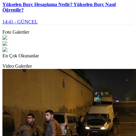
Yükselen Burç Hesaplama Nedir? Yükselen Burç Nasıl
Öğrenilir?
14:41 - GÜNCEL
Foto Galeriler
HDP mitinginde patlama
Sıcak hava ile beraber baharın müjdecisi çiçeklerle doğa canlandı
Club Brugge - Beşiktaş maçından kareler
En Çok Okunanlar
Video Galeriler