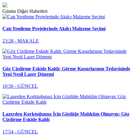
Günün Diğer Haberleri
Çatı Yenileme Projelerinde Akılcı Malzeme Seçimi
23:28 - MAKALE
Göz Çizdirme Eskide Kaldı: Görme Kusurlarının Tedavisinde
Yeni Nesil Lazer Dönemi
10:56 - GÜNCEL
Lazerden Korktuğunuz İçin Gözlüğe Mahkûm Olmayın: Göz
Çizdirme Eskide Kaldı
17:54 - GÜNCEL